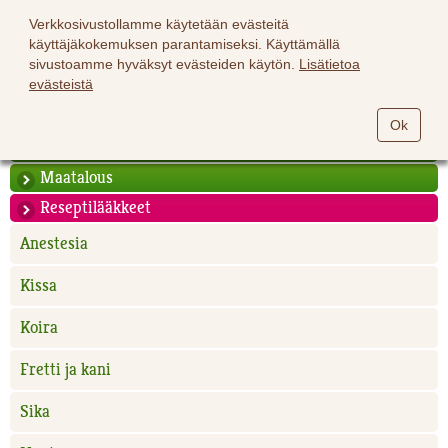
Verkkosivustollamme käytetään evästeitä
käyttäjäkokemuksen parantamiseksi. Käyttämällä
sivustoamme hyväksyt evästeiden käytön.
Lisätietoa
evästeistä
Hevoset
Ok
Lemmikit
Maatalous
Reseptilääkkeet
Anestesia
Kissa
Koira
Fretti ja kani
Sika