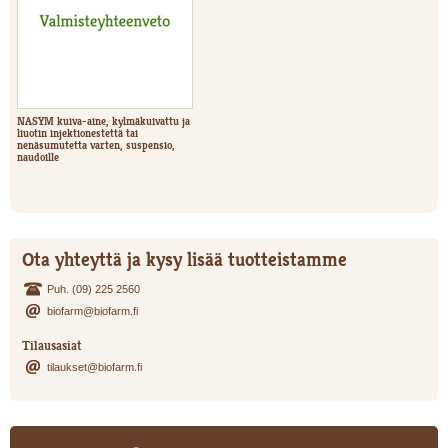
NASYM kuiva-aine, kylmäkuivattu ja
liuotin injektionestettä tai
nenäsumutetta varten, suspensio,
naudoille
Ota yhteyttä ja kysy lisää tuotteistamme
Puh. (09) 225 2560
biofarm@biofarm.fi
Tilausasiat
tilaukset@biofarm.fi