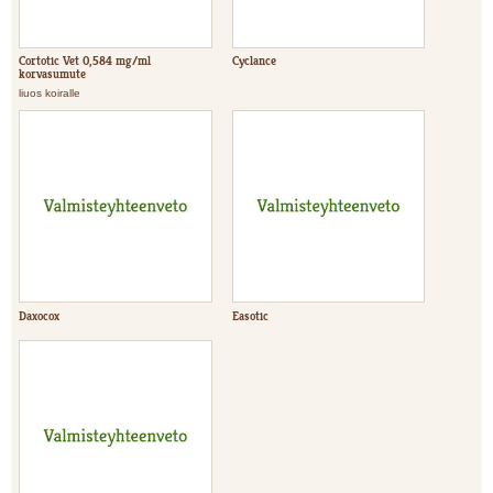
Cortotic Vet 0,584 mg/ml
Cyclance
korvasumute
liuos koiralle
Daxocox
Easotic