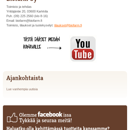
Toimisto ja tehdas
Yrittäjäntie 20, 03600 Karkkila
Puh. (09) 225 2560 (klo 8-16)
Email: biofarm@biofarm.fi
Toimisto, tilaukset ja tuotekyselyt:
tilaukset@biofarm.fi
Ajankohtaista
Lue vanhempia uutisia
Haluatko olla kehittämässä tuotteita kanssamme?