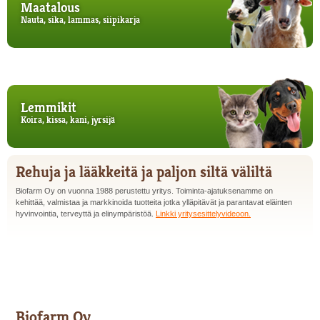
Maatalous
Nauta, sika, lammas, siipikarja
Lemmikit
Koira, kissa, kani, jyrsijä
Rehuja ja lääkkeitä ja paljon siltä väliltä
Biofarm Oy on vuonna 1988 perustettu yritys. Toiminta-ajatuksenamme on
kehittää, valmistaa ja markkinoida tuotteita jotka ylläpitävät ja parantavat eläinten
hyvinvointia, terveyttä ja elinympäristöä.
Linkki yritysesittelyvideoon.
Biofarm Oy