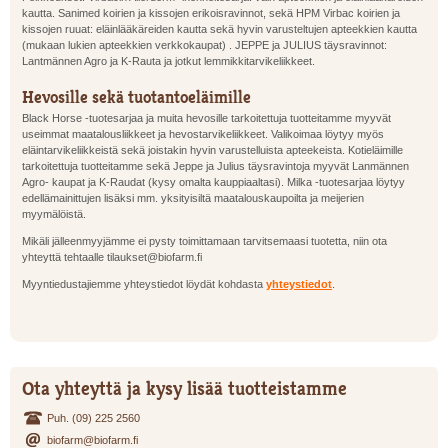
kautta. Sanimed koirien ja kissojen erikoisravinnot, sekä HPM Virbac koirien ja
kissojen ruuat: eläinlääkäreiden kautta sekä hyvin varusteltujen apteekkien kautta
(mukaan lukien apteekkien verkkokaupat) . JEPPE ja JULIUS täysravinnot:
Lantmännen Agro ja K-Rauta ja jotkut lemmikkitarvikeliikkeet.
Hevosille sekä tuotantoeläimille
Black Horse -tuotesarjaa ja muita hevosille tarkoitettuja tuotteitamme myyvät
useimmat maatalousliikkeet ja hevostarvikeliikkeet. Valikoimaa löytyy myös
eläintarvikeliikkeistä sekä joistakin hyvin varustelluista apteekeista. Kotieläimille
tarkoitettuja tuotteitamme sekä Jeppe ja Julius täysravintoja myyvät Lanmännen
Agro- kaupat ja K-Raudat (kysy omalta kauppiaaltasi). Milka -tuotesarjaa löytyy
edellämainittujen lisäksi mm. yksityisiltä maatalouskaupoilta ja meijerien
myymälöistä.
Mikäli jälleenmyyjämme ei pysty toimittamaan tarvitsemaasi tuotetta, niin ota
yhteyttä tehtaalle tilaukset@biofarm.fi
Myyntiedustajiemme yhteystiedot löydät kohdasta
yhteystiedot
.
Ota yhteyttä ja kysy lisää tuotteistamme
Puh. (09) 225 2560
biofarm@biofarm.fi