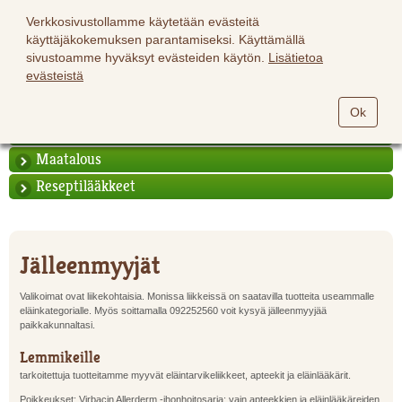
Verkkosivustollamme käytetään evästeitä
käyttäjäkokemuksen parantamiseksi. Käyttämällä
sivustoamme hyväksyt evästeiden käytön.
Lisätietoa
evästeistä
Hevoset
Ok
Lemmikit
Maatalous
Reseptilääkkeet
Jälleenmyyjät
Valikoimat ovat liikekohtaisia. Monissa liikkeissä on saatavilla tuotteita useammalle
eläinkategorialle. Myös soittamalla 092252560 voit kysyä jälleenmyyjää
paikkakunnaltasi.
Lemmikeille
tarkoitettuja tuotteitamme myyvät eläintarvikeliikkeet, apteekit ja eläinlääkärit.
Poikkeukset: Virbacin Allerderm -ihonhoitosarja: vain apteekkien ja eläinlääkäreiden