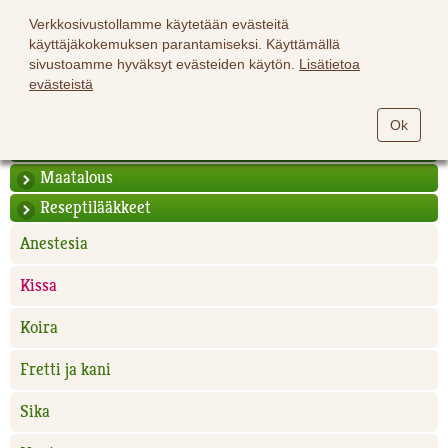
Verkkosivustollamme käytetään evästeitä
käyttäjäkokemuksen parantamiseksi. Käyttämällä
sivustoamme hyväksyt evästeiden käytön.
Lisätietoa
evästeistä
Hevoset
Ok
Lemmikit
Maatalous
Reseptilääkkeet
Anestesia
Kissa
Koira
Fretti ja kani
Sika