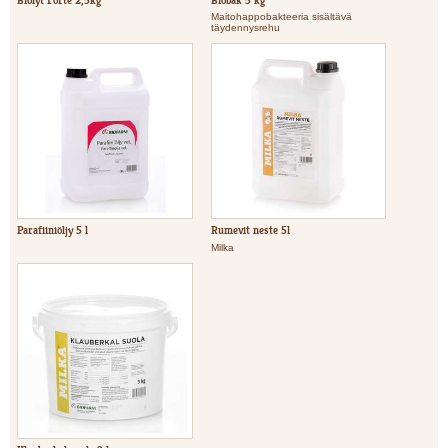
Maitohappobakteeria sisältävä
täydennysrehu
Parafiiniöljy 5 l
Rumevit neste 5l
Milka