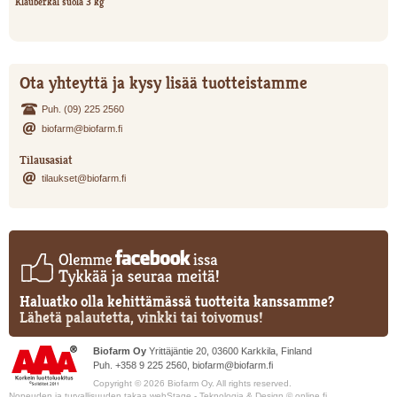
Klauberkal suola 3 kg
Ota yhteyttä ja kysy lisää tuotteistamme
Puh. (09) 225 2560
biofarm@biofarm.fi
Tilausasiat
tilaukset@biofarm.fi
Haluatko olla kehittämässä tuotteita kanssamme?
Lähetä palautetta, vinkki tai toivomus!
Biofarm Oy
Yrittäjäntie 20, 03600 Karkkila, Finland
Puh. +358 9 225 2560,
biofarm@biofarm.fi
Copyright © 2026 Biofarm Oy. All rights reserved.
Nopeuden ja turvallisuuden takaa
webStage
- Teknologia & Design ©
online.fi