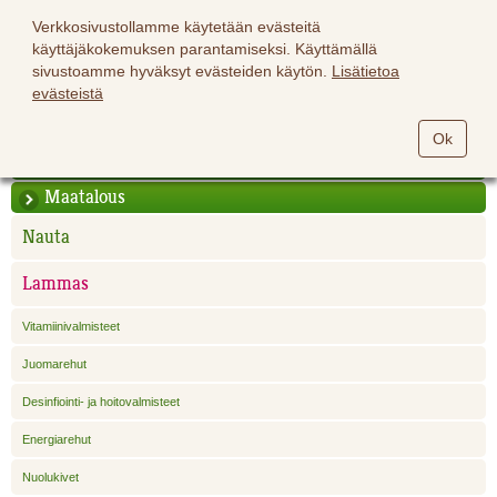
Verkkosivustollamme käytetään evästeitä
käyttäjäkokemuksen parantamiseksi. Käyttämällä
sivustoamme hyväksyt evästeiden käytön.
Lisätietoa
evästeistä
Hevoset
Ok
Lemmikit
Maatalous
Nauta
Lammas
Vitamiinivalmisteet
Juomarehut
Desinfiointi- ja hoitovalmisteet
Energiarehut
Nuolukivet