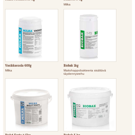
Milka
Vasikkasuola 600g
Biobak 1kg
Milka
Maitohappobakteeria sisältävä
täydennysrehu
Biolyt Forte 2,5kg
Biobak 5 kg