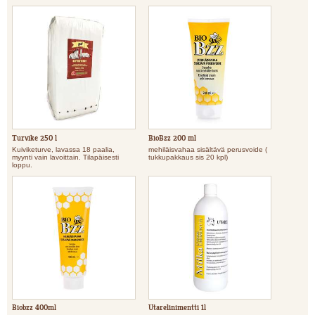
Turvike 250 l
BioBzz 200 ml
Kuiviketurve, lavassa 18 paalia,
mehiläisvahaa sisältävä perusvoide (
myynti vain lavoittain. Tilapäisesti
tukkupakkaus sis 20 kpl)
loppu.
Biobzz 400ml
Utarelinimentti 1l