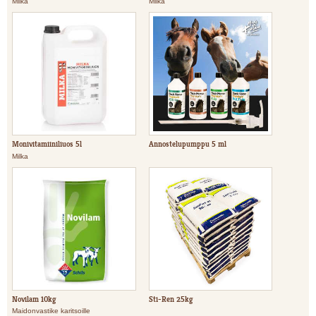
Milka
Milka
Monivitamiiniliuos 5l
Annostelupumppu 5 ml
Milka
Novilam 10kg
Sti-Ren 25kg
Maidonvastike karitsoille