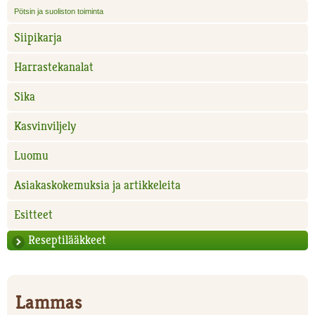
Pötsin ja suoliston toiminta
Siipikarja
Harrastekanalat
Sika
Kasvinviljely
Luomu
Asiakaskokemuksia ja artikkeleita
Esitteet
Reseptilääkkeet
Lammas