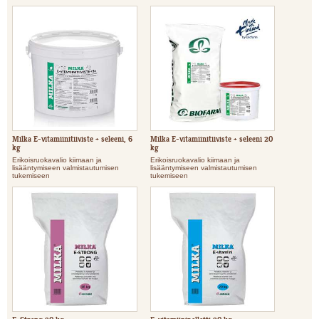
Milka E-vitamiinitiiviste + seleeni, 6
Milka E-vitamiinitiiviste + seleeni 20
kg
kg
Erikoisruokavalio kiimaan ja
Erikoisruokavalio kiimaan ja
lisääntymiseen valmistautumisen
lisääntymiseen valmistautumisen
tukemiseen
tukemiseen