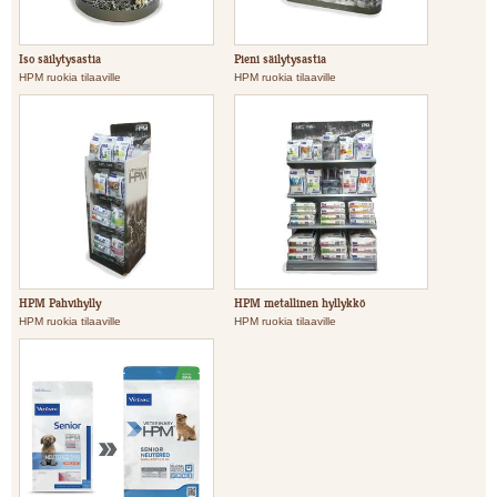
Iso säilytysastia
Pieni säilytysastia
HPM ruokia tilaaville
HPM ruokia tilaaville
HPM Pahvihylly
HPM metallinen hyllykkö
HPM ruokia tilaaville
HPM ruokia tilaaville