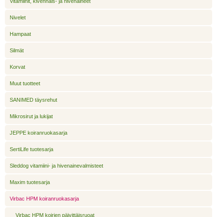
Vitamiinit, kivennäis- ja hivenaineet
Nivelet
Hampaat
Silmät
Korvat
Muut tuotteet
SANIMED täysrehut
Mikrosirut ja lukijat
JEPPE koiranruokasarja
SertiLife tuotesarja
Sleddog vitamiini- ja hivenainevalmisteet
Maxim tuotesarja
Virbac HPM koiranruokasarja
Virbac HPM koirien päivittäisruoat