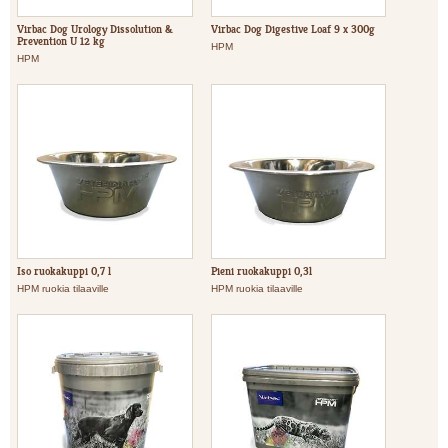
Virbac Dog Urology Dissolution &
Virbac Dog Digestive Loaf 9 x 300g
Prevention U 12 kg
HPM
HPM
Iso ruokakuppi 0,7 l
Pieni ruokakuppi 0,3l
HPM ruokia tilaaville
HPM ruokia tilaaville