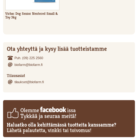
Virbac Dog Senior Neutered Small &
Toy 3kg
Ota yhteyttä ja kysy lisää tuotteistamme
Puh. (09) 225 2560
biofarm@biofarm.fi
Tilausasiat
tilaukset@biofarm.fi
Haluatko olla kehittämässä tuotteita kanssamme?
Lähetä palautetta, vinkki tai toivomus!