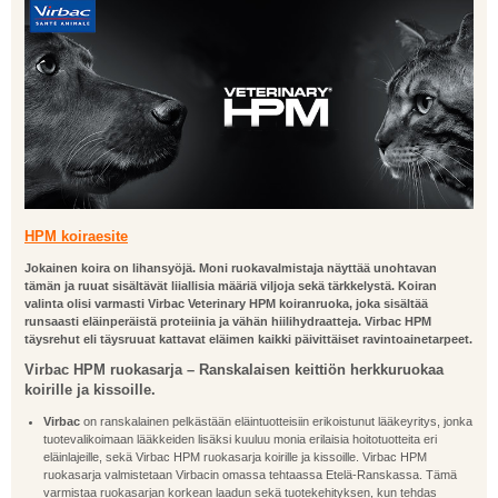
HPM koiraesite
Jokainen koira on lihansyöjä. Moni ruokavalmistaja näyttää unohtavan
tämän ja ruuat sisältävät liiallisia määriä viljoja sekä tärkkelystä. Koiran
valinta olisi varmasti Virbac Veterinary HPM koiranruoka, joka sisältää
runsaasti eläinperäistä proteiinia ja vähän hiilihydraatteja. Virbac HPM
täysrehut eli täysruuat kattavat eläimen kaikki päivittäiset ravintoainetarpeet.
Virbac HPM ruokasarja – Ranskalaisen keittiön herkkuruokaa
koirille ja kissoille.
Virbac
on ranskalainen pelkästään eläintuotteisiin erikoistunut lääkeyritys, jonka
tuotevalikoimaan lääkkeiden lisäksi kuuluu monia erilaisia hoitotuotteita eri
eläinlajeille, sekä Virbac HPM ruokasarja koirille ja kissoille. Virbac HPM
ruokasarja valmistetaan Virbacin omassa tehtaassa Etelä-Ranskassa. Tämä
varmistaa ruokasarjan korkean laadun sekä tuotekehityksen, kun tehdas