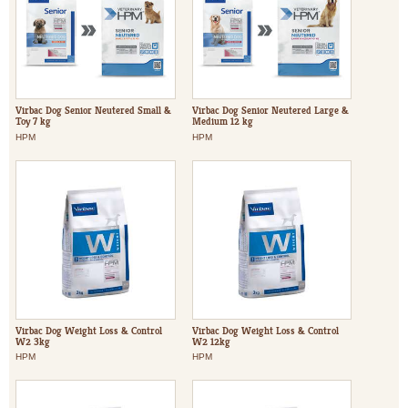
Virbac Dog Senior Neutered Small &
Virbac Dog Senior Neutered Large &
Toy 7 kg
Medium 12 kg
HPM
HPM
Virbac Dog Weight Loss & Control
Virbac Dog Weight Loss & Control
W2 3kg
W2 12kg
HPM
HPM