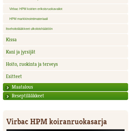
Virbac HPM koirien erikoisruokavaliot
HPM markkinointimateriaali
Itsehoitolääkkeet ulkoloishäätöön
Kissa
Kani ja jyrsijät
Hoito, ruokinta ja terveys
Esitteet
Maatalous
Reseptilääkkeet
Virbac HPM koiranruokasarja