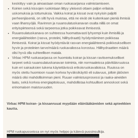
keskittyy vain ja ainoastaan oman ruokasarjansa valmistamiseen.
Koirien sekä kissojen ruokintaan liittyy yleisesti ottaen paljon erilaisia
uskomuksia ja tottumuksia. Vaikka koirat ja kissat ovat nykyisin paljolti
perheenjäseniä, on silti hyvä muistaa, että ne eivät ole kuitenkaan pieniä ihmisiä
vaan lihansyöjiä. Ravinnon ja ruuansulatuskanavan osalta niillä on omat
erityispiirteensä sekä tarpeensa jotka poikkeavat ihmisestä.
Ruuansulatuskanava on suhteessa huomattavasti lyhyempi kuin ihmisillä ja
energialähteiden (rasva, proteiini, hiilihydraatti) hyödyntäminen poikkeaa
ihmisestä. Koirat ja kissat hyödyntävät rasvan energialähteenä poikkeuksellisen
hyvin ja proteiinien tarve/määrä ruokavaliossa korostuu. Hiilihydraattien määrä
olisi hyvä olla suhteellisen matala.
Virbac HPM ruokasarjassa on huomioitu koiran ja kissan ravitsemukselliset
tarpeet sekä ruuansulatuskanavan toiminta, niin normaaleissa päivittäisruuissa
kuin eri sairauksien tukena käytettävissä erikoisruokavalioissa. Ruuissa on
myös otettu huomioon ruuan korkea hyväksikäyttö eli sulavuus, jolloin jätösten
määrä olisi mahdollisimman pieni. Ruuan valmistusprosessi ja raaka-aineiden
laatu, sekä korkea energiapitoisuus, mahdollistaa kohtuulliset annoskoot sekä
erinomaisen maistuvuuden.
Virbac HPM koiran- ja kissanruuat myydään eläinlääkäreiden sekä apteekkien
kautta.
HPM ruokapusseissa on nyt myös helppo ja kätevä pussinsulkija.