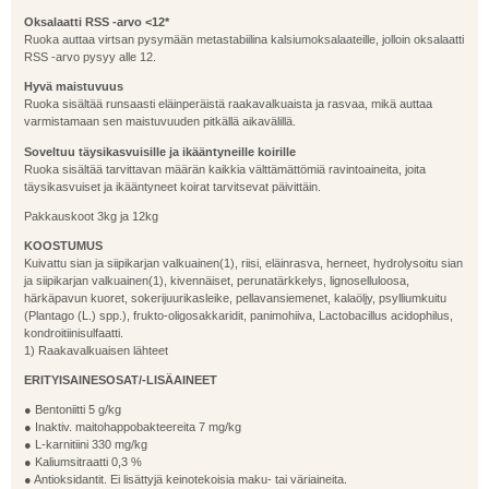
Oksalaatti RSS -arvo <12*
Ruoka auttaa virtsan pysymään metastabiilina kalsiumoksalaateille, jolloin oksalaatti
RSS -arvo pysyy alle 12.
Hyvä maistuvuus
Ruoka sisältää runsaasti eläinperäistä raakavalkuaista ja rasvaa, mikä auttaa
varmistamaan sen maistuvuuden pitkällä aikavälillä.
Soveltuu täysikasvuisille ja ikääntyneille koirille
Ruoka sisältää tarvittavan määrän kaikkia välttämättömiä ravintoaineita, joita
täysikasvuiset ja ikääntyneet koirat tarvitsevat päivittäin.
Pakkauskoot 3kg ja 12kg
KOOSTUMUS
Kuivattu sian ja siipikarjan valkuainen(1), riisi, eläinrasva, herneet, hydrolysoitu sian
ja siipikarjan valkuainen(1), kivennäiset, perunatärkkelys, lignoselluloosa,
härkäpavun kuoret, sokerijuurikasleike, pellavansiemenet, kalaöljy, psylliumkuitu
(Plantago (L.) spp.), frukto-oligosakkaridit, panimohiiva, Lactobacillus acidophilus,
kondroitiinisulfaatti.
1) Raakavalkuaisen lähteet
ERITYISAINESOSAT/-LISÄAINEET
● Bentoniitti 5 g/kg
● Inaktiv. maitohappobakteereita 7 mg/kg
● L-karnitiini 330 mg/kg
● Kaliumsitraatti 0,3 %
● Antioksidantit. Ei lisättyjä keinotekoisia maku- tai väriaineita.