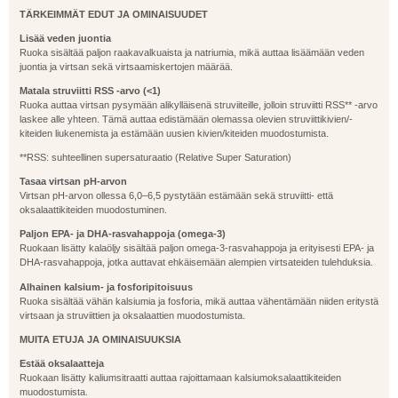
TÄRKEIMMÄT EDUT JA OMINAISUUDET
Lisää veden juontia
Ruoka sisältää paljon raakavalkuaista ja natriumia, mikä auttaa lisäämään veden
juontia ja virtsan sekä virtsaamiskertojen määrää.
Matala struviitti RSS -arvo (<1)
Ruoka auttaa virtsan pysymään alikylläisenä struviiteille, jolloin struviitti RSS** -arvo
laskee alle yhteen. Tämä auttaa edistämään olemassa olevien struviittikivien/-
kiteiden liukenemista ja estämään uusien kivien/kiteiden muodostumista.
**RSS: suhteellinen supersaturaatio (Relative Super Saturation)
Tasaa virtsan pH-arvon
Virtsan pH-arvon ollessa 6,0–6,5 pystytään estämään sekä struviitti- että
oksalaattikiteiden muodostuminen.
Paljon EPA- ja DHA-rasvahappoja (omega-3)
Ruokaan lisätty kalaöljy sisältää paljon omega-3-rasvahappoja ja erityisesti EPA- ja
DHA-rasvahappoja, jotka auttavat ehkäisemään alempien virtsateiden tulehduksia.
Alhainen kalsium- ja fosforipitoisuus
Ruoka sisältää vähän kalsiumia ja fosforia, mikä auttaa vähentämään niiden eritystä
virtsaan ja struviittien ja oksalaattien muodostumista.
MUITA ETUJA JA OMINAISUUKSIA
Estää oksalaatteja
Ruokaan lisätty kaliumsitraatti auttaa rajoittamaan kalsiumoksalaattikiteiden
muodostumista.