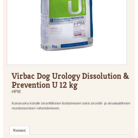
Virbac Dog Urology Dissolution &
Prevention U 12 kg
HPM
Kuivaruoka koiralle struviittikivien liuottamiseen sekä struviitti- ja oksalaattikivien
muodostumisen vähentämiseen.
Kuvaus