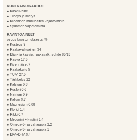
KONTRAINDIKAATIOT
● Kasvuvaihe
● Tiineys ja imetys
● Krooninen munuasiten vajaatoiminta
● Sydämen vajaatoiminta
RAVINTOAINEET
osuus koostumuksesta, %
● Kosteus 9
● Raakavalkuainen 34
● Eläin- ja kasvip. raakavalk. suhde 85/15
● Rasva 17,5
● Kivennäiset 7
● Raakakuitu 5
● TUA* 27,5
● Tärkkelys 22
● Kalsium 0,8
● Fosfori 0,6
● Natrium 0,9
● Kalium 0,7
● Magnesium 0,08
● Kloridi 1,4
● Rikki 0,7
● Metioniini + kystiini 1,4
● Omega-6-rasvahappoja 2,2
● Omega-3-rasvahappoja 1
● EPA+DHA 0,4