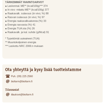
TÄRKEIMMÄT RAVINTOARVOT
● Laskennal. ME** (kcal/100g)*** 374
● In vivo -mitattu ME** (kcal/100g) 377
● Raakavalk. sulavuus (in vivo; %) 88
● Rasvan sulavuus (in vivo; %) 97
● Energia raakavalkuaisesta (%) 33
● Energia rasvasta (%) 41
● Energia TUA:sta (%) 26
● Raakavalk. ja kal. suhde (g/Mcal) 91
* Typettömät uuteaineet (TUA)
** Muuntokelpoinen energia
*** Laskettu NRC 2006:n mukaan
Ota yhteyttä ja kysy lisää tuotteistamme
Puh. (09) 225 2560
biofarm@biofarm.fi
Tilausasiat
tilaukset@biofarm.fi