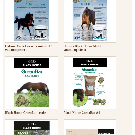
Uutuus Black Horse Premium ADE
Uutuus Black Horse Multi-
vitamiinipelletti
vitamiinipelletti
Black Horse GreenBar -esite
Black Horse GreenBar A4