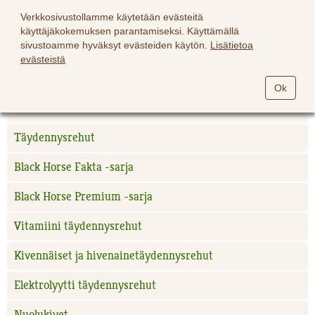
Verkkosivustollamme käytetään evästeitä
käyttäjäkokemuksen parantamiseksi. Käyttämällä
sivustoamme hyväksyt evästeiden käytön.
Lisätietoa
evästeistä
Hevoset
Ok
Black Horse hevosrehut
Täydennysrehut
Black Horse Fakta -sarja
Black Horse Premium -sarja
Vitamiini täydennysrehut
Kivennäiset ja hivenainetäydennysrehut
Elektrolyytti täydennysrehut
Nuolukivet