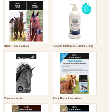
Black Horse roikkoja
Biofarm Käsihuuhde 500ml x 9kpl
Premium -esite
Black Horse Kivennäinen