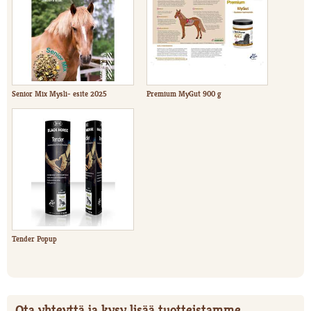
Senior Mix Mysli- esite 2025
Premium MyGut 900 g
Tender Popup
Ota yhteyttä ja kysy lisää tuotteistamme