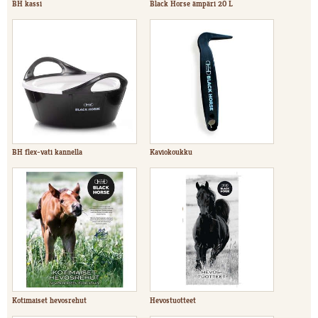
BH kassi
Black Horse ämpäri 20 L
BH flex-vati kannella
Kaviokoukku
Kotimaiset hevosrehut
Hevostuotteet