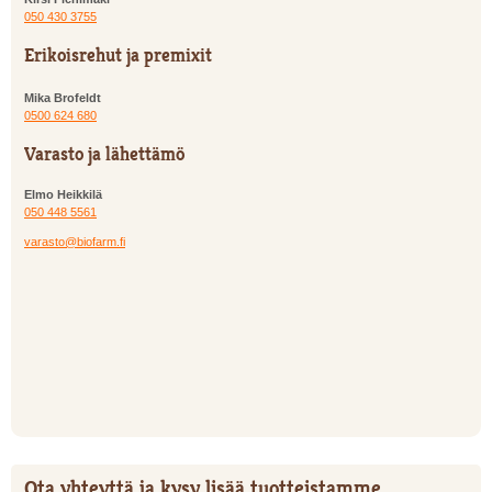
050 430 3755
Erikoisrehut ja premixit
Mika Brofeldt
0500 624 680
Varasto ja lähettämö
Elmo Heikkilä
050 448 5561
varasto@biofarm.fi
Ota yhteyttä ja kysy lisää tuotteistamme