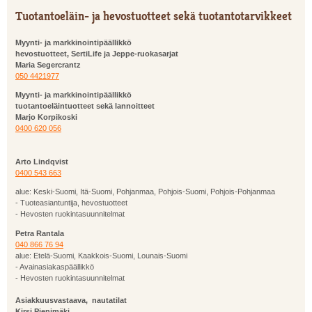
Tuotantoeläin- ja hevostuotteet sekä tuotantotarvikkeet
Myynti- ja markkinointipäällikkö
hevostuotteet, SertiLife ja Jeppe-ruokasarjat
Maria Segercrantz
050 4421977
Myynti- ja markkinointipäällikkö
tuotantoeläintuotteet sekä lannoitteet
Marjo Korpikoski
0400 620 056
Arto Lindqvist
0400 543 663
alue: Keski-Suomi, Itä-Suomi, Pohjanmaa, Pohjois-Suomi, Pohjois-Pohjanmaa
- Tuoteasiantuntija, hevostuotteet
- Hevosten ruokintasuunnitelmat
Petra Rantala
040 866 76 94
alue: Etelä-Suomi, Kaakkois-Suomi, Lounais-Suomi
- Avainasiakaspäällikkö
- Hevosten ruokintasuunnitelmat
Asiakkuusvastaava, nautatilat
Kirsi Pienimäki