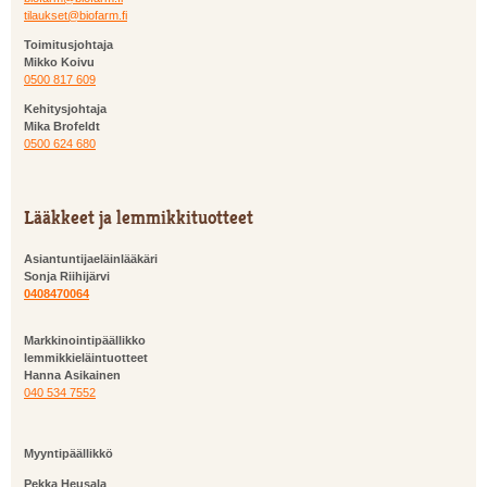
tilaukset@biofarm.fi
Toimitusjohtaja
Mikko Koivu
0500 817 609
Kehitysjohtaja
Mika Brofeldt
0500 624 680
Lääkkeet ja lemmikkituotteet
Asiantuntijaeläinlääkäri
Sonja Riihijärvi
0408470064
Markkinointipäällikko
lemmikkieläintuotteet
Hanna Asikainen
040 534 7552
Myyntipäällikkö
Pekka Heusala