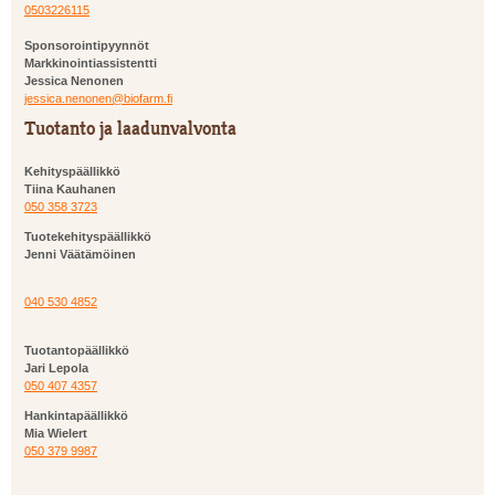
0503226115
Sponsorointipyynnöt
Markkinointiassistentti
Jessica Nenonen
jessica.nenonen@biofarm.fi
Tuotanto ja laadunvalvonta
Kehityspäällikkö
Tiina Kauhanen
050 358 3723
Tuotekehityspäällikkö
Jenni Väätämöinen
040 530 4852
Tuotantopäällikkö
Jari Lepola
050 407 4357
Hankintapäällikkö
Mia Wielert
050 379 9987