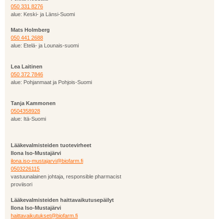
050 331 8276
alue: Keski- ja Länsi-Suomi
Mats Holmberg
050 441 2688
alue: Etelä- ja Lounais-suomi
Lea Laitinen
050 372 7846
alue: Pohjanmaat ja Pohjois-Suomi
Tanja Kammonen
0504358928
alue: Itä-Suomi
Lääkevalmisteiden tuotevirheet
Ilona Iso-Mustajärvi
ilona.iso-mustajarvi@biofarm.fi
0503226115
vastuunalainen johtaja, responsible pharmacist
proviisori
Lääkevalmisteiden haittavaikutusepäilyt
Ilona Iso-Mustajärvi
haittavaikutukset@biofarm.fi