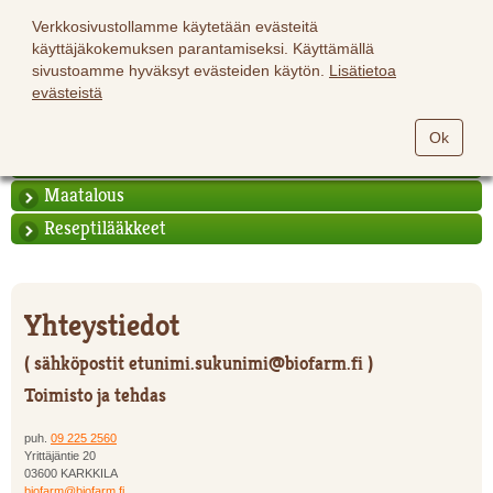
Verkkosivustollamme käytetään evästeitä
käyttäjäkokemuksen parantamiseksi. Käyttämällä
sivustoamme hyväksyt evästeiden käytön.
Lisätietoa
evästeistä
Hevoset
Ok
Lemmikit
Maatalous
Reseptilääkkeet
Yhteystiedot
( sähköpostit
etunimi.sukunimi@biofarm.fi
)
Toimisto ja tehdas
puh.
09 225 2560
Yrittäjäntie 20
03600 KARKKILA
biofarm@biofarm.fi