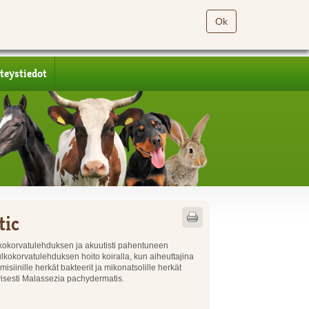
Ok
teystiedot
tic
kokorvatulehduksen ja akuutisti pahentuneen
ulkokorvatulehduksen hoito koiralla, kun aiheuttajina
isiinille herkät bakteerit ja mikonatsolille herkät
ityisesti Malassezia pachydermatis.