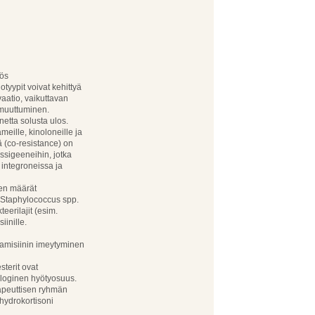
yös
tyypit voivat kehittyä
aatio, vaikuttavan
 muuttuminen.
netta solusta ulos.
eille, kinoloneille ja
iä (co-resistance) on
nssigeeneihin, jotka
 integroneissa ja
ien määrät
% Staphylococcus spp.
eerilajit (esim.
iinille.
tamisiinin imeytyminen
sterit ovat
iologinen hyötyosuus.
rapeuttisen ryhmän
 hydrokortisoni