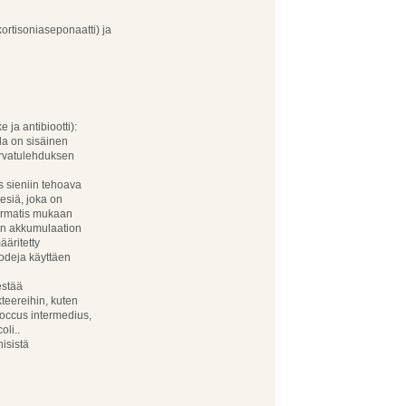
ortisoniaseponaatti) ja
 ja antibiootti):
lla on sisäinen
korvatulehduksen
s sieniin tehoava
eesiä, joka on
ermatis mukaan
sen akkumulaation
ääritetty
todeja käyttäen
estää
kteereihin, kuten
coccus intermedius,
oli..
nisistä