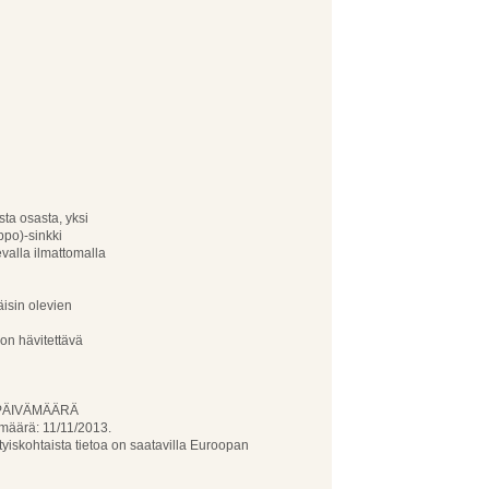
ta osasta, yksi
ppo)-sinkki
evalla ilmattomalla
äisin olevien
 on hävitettävä
SPÄIVÄMÄÄRÄ
äärä: 11/11/2013.
kohtaista tietoa on saatavilla Euroopan