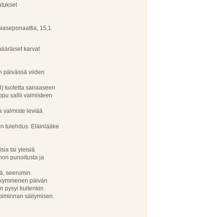
utukset
niaseponaattia, 15,1
määräiset karvat
n päivässä viiden
) tuotetta sairaaseen
u sallii valmisteen
a valmiste leviää
n tulehdus. Eläinlääke
ia tai yleisiä
ihon punoitusta ja
ää, seerumin
in kymmenen päivän
n pysyi kuitenkin
oiminnan säilymisen.