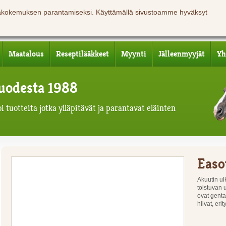
jäkokemuksen parantamiseksi. Käyttämällä sivustoamme hyväksyt
Maatalous
Reseptilääkkeet
Myynti
Jälleenmyyjät
Yh
 vuodesta 1988
 tuotteita jotka ylläpitävät ja parantavat eläinten
Easo
Akuutin ul
toistuvan 
ovat gentam
hiivat, er