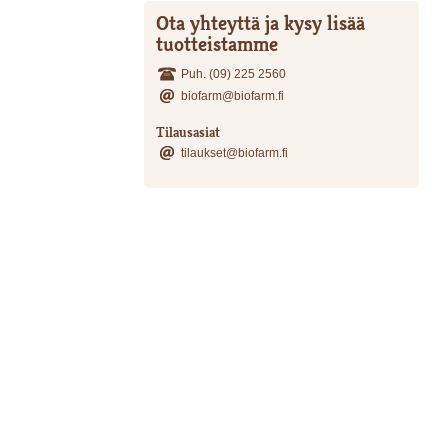
Ota yhteyttä ja kysy lisää
tuotteistamme
Puh. (09) 225 2560
biofarm@biofarm.fi
Tilausasiat
tilaukset@biofarm.fi