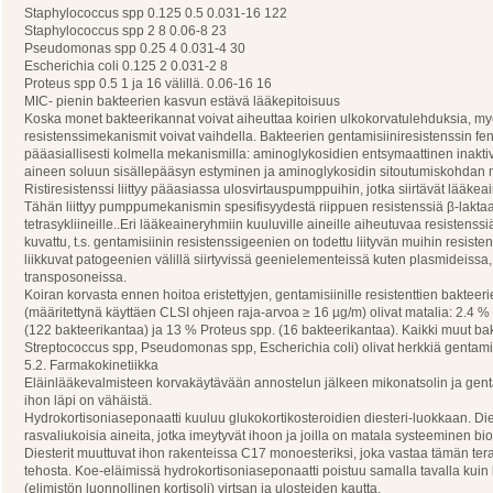
Staphylococcus spp 0.125 0.5 0.031-16 122
Staphylococcus spp 2 8 0.06-8 23
Pseudomonas spp 0.25 4 0.031-4 30
Escherichia coli 0.125 2 0.031-2 8
Proteus spp 0.5 1 ja 16 välillä. 0.06-16 16
MIC- pienin bakteerien kasvun estävä lääkepitoisuus
Koska monet bakteerikannat voivat aiheuttaa koirien ulkokorvatulehduksia, m
resistenssimekanismit voivat vaihdella. Bakteerien gentamisiiniresistenssin feno
pääasiallisesti kolmella mekanismilla: aminoglykosidien entsymaattinen inaktiv
aineen soluun sisällepääsyn estyminen ja aminoglykosidin sitoutumiskohdan
Ristiresistenssi liittyy pääasiassa ulosvirtauspumppuihin, jotka siirtävät lääkeai
Tähän liittyy pumppumekanismin spesifisyydestä riippuen resistenssiä β-laktaam
tetrasykliineille..Eri lääkeaineryhmiin kuuluville aineille aiheutuvaa resistenss
kuvattu, t.s. gentamisiinin resistenssigeenien on todettu liityvän muihin resiste
liikkuvat patogeenien välillä siirtyvissä geenielementeissä kuten plasmideissa,
transposoneissa.
Koiran korvasta ennen hoitoa eristettyjen, gentamisiinille resistenttien bakteer
(määritettynä käyttäen CLSI ohjeen raja-arvoa ≥ 16 µg/m) olivat matalia: 2.4 
(122 bakteerikantaa) ja 13 % Proteus spp. (16 bakteerikantaa). Kaikki muut bakt
Streptococcus spp, Pseudomonas spp, Escherichia coli) olivat herkkiä gentamis
5.2. Farmakokinetiikka
Eläinlääkevalmisteen korvakäytävään annostelun jälkeen mikonatsolin ja gen
ihon läpi on vähäistä.
Hydrokortisoniaseponaatti kuuluu glukokortikosteroidien diesteri-luokkaan. Die
rasvaliukoisia aineita, jotka imeytyvät ihoon ja joilla on matala systeeminen b
Diesterit muuttuvat ihon rakenteissa C17 monoesteriksi, joka vastaa tämän te
tehosta. Koe-eläimissä hydrokortisoniaseponaatti poistuu samalla tavalla kuin
(elimistön luonnollinen kortisoli) virtsan ja ulosteiden kautta.