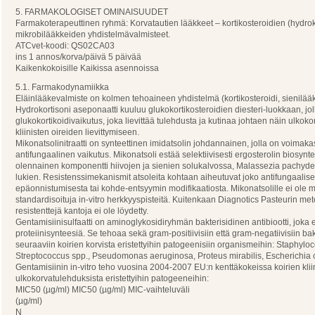
5. FARMAKOLOGISET OMINAISUUDET
Farmakoterapeuttinen ryhmä: Korvatautien lääkkeet – kortikosteroidien (hydrok
mikrobilääkkeiden yhdistelmävalmisteet.
ATCvet-koodi: QS02CA03
ins 1 annos/korva/päivä 5 päivää
Kaikenkokoisille Kaikissa asennoissa
5.1. Farmakodynamiikka
Eläinlääkevalmiste on kolmen tehoaineen yhdistelmä (kortikosteroidi, sienilääke
Hydrokortisoni aseponaatti kuuluu glukokortikosteroidien diesteri-luokkaan, jo
glukokortikoidivaikutus, joka lievittää tulehdusta ja kutinaa johtaen näin ulko
kliinisten oireiden lievittymiseen.
Mikonatsolinitraatti on synteettinen imidatsolin johdannainen, jolla on voimaka
antifungaalinen vaikutus. Mikonatsoli estää selektiivisesti ergosterolin biosynt
olennainen komponentti hiivojen ja sienien solukalvossa, Malassezia pachyd
lukien. Resistenssimekanismit atsoleita kohtaan aiheutuvat joko antifungaali
epäonnistumisesta tai kohde-entsyymin modifikaatiosta. Mikonatsolille ei ole m
standardisoituja in-vitro herkkyyspisteitä. Kuitenkaan Diagnotics Pasteurin me
resistenttejä kantoja ei ole löydetty.
Gentamisiinisulfaatti on aminoglykosidiryhmän bakterisidinen antibiootti, joka 
proteiinisynteesiä. Se tehoaa sekä gram-positiivisiin että gram-negatiivisiin ba
seuraaviin koirien korvista eristettyihin patogeenisiin organismeihin: Staphylo
Streptococcus spp., Pseudomonas aeruginosa, Proteus mirabilis, Escherichia c
Gentamisiinin in-vitro teho vuosina 2004-2007 EU:n kenttäkokeissa koirien klii
ulkokorvatulehduksista eristettyihin patogeeneihin:
MIC50 (µg/ml) MIC50 (µg/ml) MIC-vaihteluväli
(µg/ml)
N