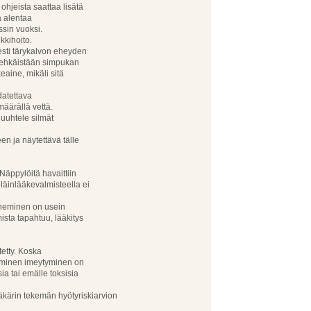
hjeista saattaa lisätä
aa alentaa
ssin vuoksi.
kkihoito.
esti tärykalvon eheyden
a ehkäistään simpukan
eaine, mikäli sitä
datettava
määrällä vettä.
huuhtele silmät
en ja näytettävä tälle
 Näppylöitä havaittiin
läinlääkevalmisteella ei
oneminen on usein
mista tapahtuu, lääkitys
tetty. Koska
eeminen imeytyminen on
ia tai emälle toksisia
lääkärin tekemän hyötyriskiarvion