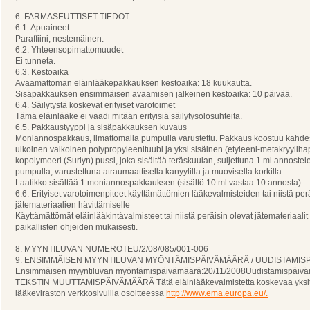
6. FARMASEUTTISET TIEDOT
6.1. Apuaineet
Paraffiini, nestemäinen.
6.2. Yhteensopimattomuudet
Ei tunneta.
6.3. Kestoaika
Avaamattoman eläinlääkepakkauksen kestoaika: 18 kuukautta.
Sisäpakkauksen ensimmäisen avaamisen jälkeinen kestoaika: 10 päivää.
6.4. Säilytystä koskevat erityiset varotoimet
Tämä eläinlääke ei vaadi mitään erityisiä säilytysolosuhteita.
6.5. Pakkaustyyppi ja sisäpakkauksen kuvaus
Moniannospakkaus, ilmattomalla pumpulla varustettu. Pakkaus koostuu kahdes
ulkoinen valkoinen polypropyleenituubi ja yksi sisäinen (etyleeni-metakryyliha
kopolymeeri (Surlyn) pussi, joka sisältää teräskuulan, suljettuna 1 ml annostel
pumpulla, varustettuna atraumaattisella kanyylilla ja muovisella korkilla.
Laatikko sisältää 1 moniannospakkauksen (sisältö 10 ml vastaa 10 annosta).
6.6. Erityiset varotoimenpiteet käyttämättömien lääkevalmisteiden tai niistä per
jätemateriaalien hävittämiselle
Käyttämättömät eläinlääkintävalmisteet tai niistä peräisin olevat jätemateriaalit
paikallisten ohjeiden mukaisesti.
8. MYYNTILUVAN NUMEROTEU/2/08/085/001-006
9. ENSIMMÄISEN MYYNTILUVAN MYÖNTÄMISPÄIVÄMÄÄRÄ / UUDISTAMI
Ensimmäisen myyntiluvan myöntämispäivämäärä:20/11/2008Uudistamispäiväm
TEKSTIN MUUTTAMISPÄIVÄMÄÄRÄ Tätä eläinlääkevalmistetta koskevaa yksityis
lääkeviraston verkkosivuilla osoitteessa
http://www.ema.europa.eu/.