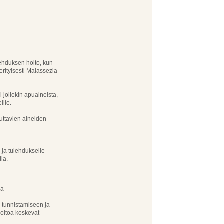
lehduksen hoito, kun
 erityisesti Malassezia
i jollekin apuaineista,
ille.
euttavien aineiden
 ja tulehdukselle
lla.
aa
n tunnistamiseen ja
hoitoa koskevat