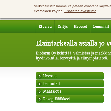
Verkkosivustollamme käytetään evästeitä käyttä
evästeiden käytön.
Lisätietoa evästeistä
Etusivu
Yritys
Hevoset
Lemmikit
Eläintärkeällä asialla jo
Biofarm Oy kehittää, valmistaa ja markkinoi
hyvinvointia, terveyttä ja elinympäristöä.
Hevoset
Lemmikit
Maatalous
Reseptilääkkeet