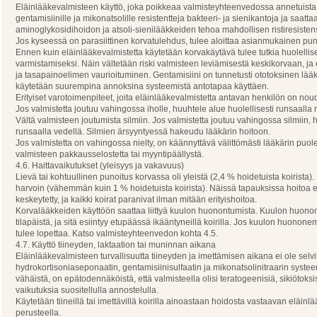
Eläinlääkevalmisteen käyttö, joka poikkeaa valmisteyhteenvedossa annetuista o
gentamisiinille ja mikonatsolille resistentteja bakteeri- ja sienikantoja ja saatt
aminoglykosidihoidon ja atsoli-sienilääkkeiden tehoa mahdollisen ristiresisten
Jos kyseessä on parasiittinen korvatulehdus, tulee aloittaa asianmukainen pun
Ennen kuin eläinlääkevalmistetta käytetään korvakäytävä tulee tutkia huolellis
varmistamiseksi. Näin vältetään riski valmisteen leviämisestä keskikorvaan, j
ja tasapainoelimen vaurioituminen. Gentamisiini on tunnetusti ototoksinen lääk
käytetään suurempina annoksina systeemistä antotapaa käyttäen.
Erityiset varotoimenpiteet, joita eläinlääkevalmistetta antavan henkilön on nou
Jos valmistetta joutuu vahingossa iholle, huuhtele alue huolellisesti runsaalla 
Vältä valmisteen joutumista silmiin. Jos valmistetta joutuu vahingossa silmiin, 
runsaalla vedellä. Silmien ärsyyntyessä hakeudu lääkärin hoitoon.
Jos valmistetta on vahingossa nielty, on käännyttävä välittömästi lääkärin puole
valmisteen pakkausselostetta tai myyntipäällystä.
4.6. Haittavaikutukset (yleisyys ja vakavuus)
Lievä tai kohtuullinen punoitus korvassa oli yleistä (2,4 % hoidetuista koirista).
harvoin (vähemmän kuin 1 % hoidetuista koirista). Näissä tapauksissa hoitoa e
keskeytetty, ja kaikki koirat paranivat ilman mitään erityishoitoa.
Korvalääkkeiden käyttöön saattaa liittyä kuulon huonontumista. Kuulon huon
tilapäistä, ja sitä esiintyy etupäässä ikääntyneillä koirilla. Jos kuulon huonone
tulee lopettaa. Katso valmisteyhteenvedon kohta 4.5.
4.7. Käyttö tiineyden, laktaation tai muninnan aikana
Eläinlääkevalmisteen turvallisuutta tiineyden ja imettämisen aikana ei ole selvi
hydrokortisoniaseponaatin, gentamisiinisulfaatin ja mikonatsolinitraarin syst
vähäistä, on epätodennäköistä, että valmisteella olisi teratogeenisiä, sikiötoksis
vaikutuksia suositellulla annostelulla.
Käytetään tiineillä tai imettävillä koirilla ainoastaan hoidosta vastaavan eläin
perusteella.