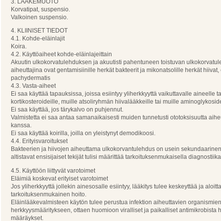
3. LÄÄKEMUOTO
Korvatipat, suspensio.
Valkoinen suspensio.
4. KLIINISET TIEDOT
4.1. Kohde-eläinlajit
Koira.
4.2. Käyttöaiheet kohde-eläinlajeittain
Akuutin ulkokorvatulehduksen ja akuutisti pahentuneen toistuvan ulkokorvatu
aiheuttajina ovat gentamisiinille herkät bakteerit ja mikonatsolille herkät hiivat,
pachydermatis
4.3. Vasta-aiheet
Ei saa käyttää tapauksissa, joissa esiintyy yliherkkyyttä vaikuttavalle aineelle ta
kortikosteroideille, muille atsoliryhmän hiivalääkkeille tai muille aminoglykoside
Ei saa käyttää, jos tärykalvo on puhjennut.
Valmistetta ei saa antaa samanaikaisesti muiden tunnetusti ototoksisuutta aih
kanssa.
Ei saa käyttää koirilla, joilla on yleistynyt demodikoosi.
4.4. Erityisvaroitukset
Bakteerien ja hiivojen aiheuttama ulkokorvantulehdus on usein sekundaarinen
altistavat ensisijaiset tekijät tulisi määrittää tarkoituksenmukaisella diagnostiika
4.5. Käyttöön liittyvät varotoimet
Eläimiä koskevat erityiset varotoimet
Jos yliherkkyyttä jollekin ainesosalle esiintyy, lääkitys tulee keskeyttää ja aloitt
tarkoituksenmukainen hoito.
Eläinlääkevalmisteen käytön tulee perustua infektion aiheuttavien organismie
herkkyysmääritykseen, ottaen huomioon viralliset ja paikalliset antimikrobista 
määräykset.