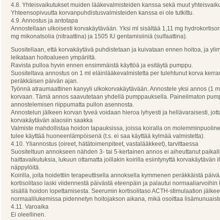
4.8. Yhteisvaikutukset muiden lääkevalmisteiden kanssa sekä muut yhteisvaik
Yhteensopivuutta korvanpuhdistusvalmisteiden kanssa ei ole tutkittu.
4.9. Annostus ja antotapa
Annostellaan ulkoisesti korvakäytävään. Yksi ml sisältää 1,11 mg hydrokortiso
mg mikonatsolia (nitraattina) ja 1505 IU gentamisiiniä (sulfaattina).
Suositellaan, että korvakäytävä puhdistetaan ja kuivataan ennen hoitoa, ja yli
leikataan hoitoalueen ympäriltä.
Ravista pulloa hyvin ennen ensimmäistä käyttöä ja esitäytä pumppu.
Suositeltava annostus on 1 ml eläinlääkevalmistetta per tulehtunut korva kerra
peräkkäisen päivän ajan.
Työnnä atraumaattinen kanyyli ulkokorvakäytävään. Annostele yksi annos (1 ml
korvaan. Tämä annos saavutetaan yhdellä pumppauksella. Paineilmaton pumpp
annostelemisen riippumatta pullon asennosta.
Annostelun jälkeen korvan tyveä voidaan hieroa lyhyesti ja hellävaraisesti, jott
korvakäytävän alaosiin saakka
Valmiste mahdollistaa hoidon tapauksissa, joissa koiralla on molemminpuoline
tulee käyttää huoneenlämpöisenä (t.s. ei saa käyttää kylmää valmistetta).
4.10. Yliannostus (oireet, hätätoimenpiteet, vastalääkkeet), tarvittaessa
Suositeltuun annokseen nähden 3- tai 5-kertainen annos ei aiheuttanut paikallis
haittavaikutuksia, lukuun ottamatta joillakin koirilla esiintynyttä korvakäytävän 
näppylöitä.
Koirilla, joita hoidettiin terapeuttisella annoksella kymmenen peräkkäistä päiv
kortisolitaso laski viidennestä päivästä eteenpäin ja palautui normaaliarvoih
sisällä hoidon lopettamisesta. Seerumin kortisolitaso ACTH-stimulaation jälkee
normaalilukemissa pidennetyn hoitojakson aikana, mikä osoittaa lisämunuaist
4.11. Varoaika
Ei oleellinen.