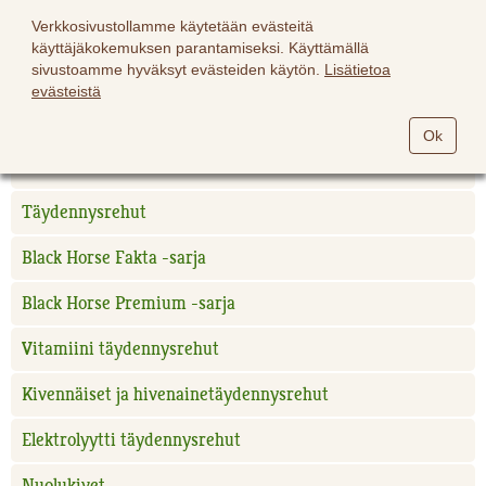
Verkkosivustollamme käytetään evästeitä
käyttäjäkokemuksen parantamiseksi. Käyttämällä
sivustoamme hyväksyt evästeiden käytön.
Lisätietoa
evästeistä
Hevoset
Ok
Black Horse hevosrehut
Täydennysrehut
Black Horse Fakta -sarja
Black Horse Premium -sarja
Vitamiini täydennysrehut
Kivennäiset ja hivenainetäydennysrehut
Elektrolyytti täydennysrehut
Nuolukivet