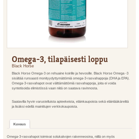
Omega-3, tilapäisesti loppu
Black Horse
Black Horse Omega-3 on rehuaine koirille ja hevosille. Black Horse Omega -3
sisältää runsaasti monityydyttymättömiä omega-3-rasvahappoja (DHA ja EPA).
Omega-3-rasvahapot ovat välttämättömiä rasvahappoja, joita ei voida
syntetisoida elimistössä vaan niitä on saatava ravinnosta.
Saatavilla hyvin varustelluista apteekeista, eläinkaupoista sekä eläinlääkäreiltä
ja lisäksi edellä mainittujen verkkokaupoista.
Kuvaus
Omega-3-rasvahapot toimivat solukalvojen rakenneosina, niillä on myös