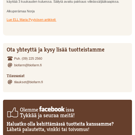
käyttää 3 kuukauden kuluessa. Säilytä avattu pakkaus viileässä/jääkaapissa.
Alkuperämaa Norja
Lue ELL Maria Pyykösen artikkeli
Ota yhteyttä ja kysy lisää tuotteistamme
Puh. (09) 225 2560
biofarm@biofarm.fi
Tilausasiat
tilaukset@biofarm.fi
Haluatko olla kehittämässä tuotteita kanssamme?
Lähetä palautetta, vinkki tai toivomus!