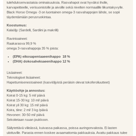
tulehduksenvastaisia ominaisuuksia. Rasvahapot ovat hyväksi iholle,
karvapeitteelle, verisuonistolle ja aivoille sekä nivelten normaalille liikuntakyvylle.
Black Horse Omega -3 on luontainen omega-3 rasvahappojen lähde, se sopii
täydentämään perusruokintaa.
Koostumus:
Kalaöljy (Sardelli, Sardiini ja makrilli)
Ravintoaineet:
Raakarasva 99,9 %
omega 3-rasvahappoja 35 % joista:
(EPA) eikosapentaaeenihappo 18 %
(DHA) dokosaheksaeenihappo 12 %
Lisäaineet:
Teknologiset lisäaineet:
Hapettumisenestoaineet (kasviöljyistä peräisin olevat tokoferoliuutteet)
Käyttöohje ja annostus:
Koirat 0-15 kg: 5 ml/ päivä
Koirat 15-30 kg: 10 ml/ päivä
Koirat yli 30 kg: 15 ml/ päivä
Koira, tiine: 2 ml/ 3 kg /päivä
Hevonen: 30-50 ml/ päivä
Sekoitetaan ruuan joukkoon.
Säilytettävä viileässä, kuivassa paikassa, poissa auringonvalosta. Ei lasten
ulottuville. Parasta ennen koskee avaamattomia pakkauksia. Avattu pakkaus tulee