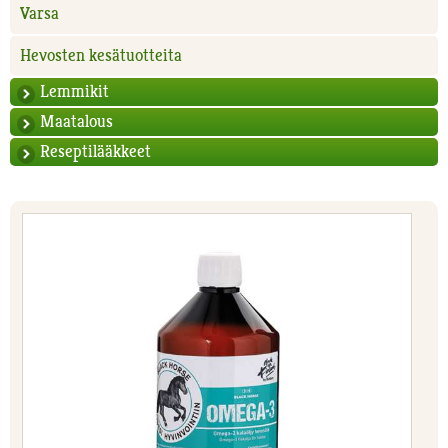
Varsa
Hevosten kesätuotteita
Lemmikit
Maatalous
Reseptilääkkeet