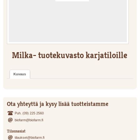
Milka- tuotekuvasto karjatiloille
Kuvaus
Ota yhteyttä ja kysy lisää tuotteistamme
Puh. (09) 225 2560
biofarm@biofarm.fi
Tilausasiat
tilaukset@biofarm.fi