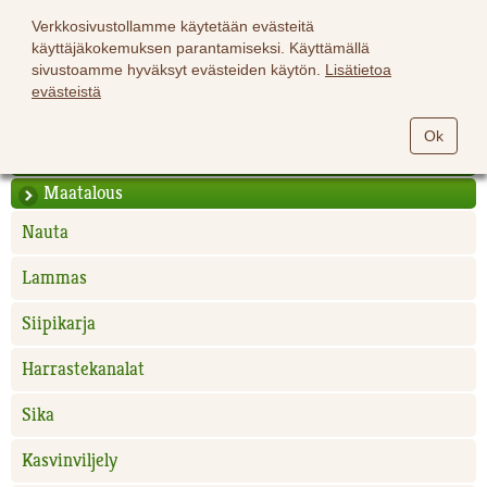
Verkkosivustollamme käytetään evästeitä
käyttäjäkokemuksen parantamiseksi. Käyttämällä
sivustoamme hyväksyt evästeiden käytön.
Lisätietoa
evästeistä
Hevoset
Ok
Lemmikit
Maatalous
Nauta
Lammas
Siipikarja
Harrastekanalat
Sika
Kasvinviljely