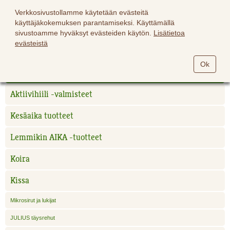
Verkkosivustollamme käytetään evästeitä
käyttäjäkokemuksen parantamiseksi. Käyttämällä
sivustoamme hyväksyt evästeiden käytön.
Lisätietoa
evästeistä
Hevoset
Ok
Lemmikit
Aktiivihiili -valmisteet
Kesäaika tuotteet
Lemmikin AIKA -tuotteet
Koira
Kissa
Mikrosirut ja lukijat
JULIUS täysrehut