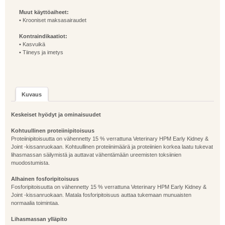
Muut käyttöaiheet:
• Krooniset maksasairaudet
Kontraindikaatiot:
• Kasvuikä
• Tiineys ja imetys
Kuvaus
Keskeiset hyödyt ja ominaisuudet
Kohtuullinen proteiinipitoisuus
Proteiinipitoisuutta on vähennetty 15 % verrattuna Veterinary HPM Early Kidney &
Joint -kissanruokaan. Kohtuullinen proteiinimäärä ja proteiinien korkea laatu tukevat
lihasmassan säilymistä ja auttavat vähentämään ureemisten toksiinien
muodostumista.
Alhainen fosforipitoisuus
Fosforipitoisuutta on vähennetty 15 % verrattuna Veterinary HPM Early Kidney &
Joint -kissanruokaan. Matala fosforipitoisuus auttaa tukemaan munuaisten
normaalia toimintaa.
Lihasmassan ylläpito