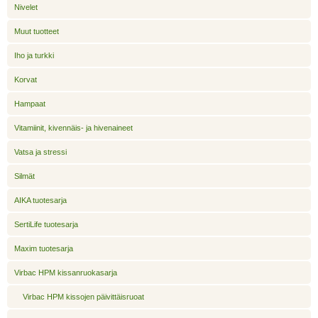
Nivelet
Muut tuotteet
Iho ja turkki
Korvat
Hampaat
Vitamiinit, kivennäis- ja hivenaineet
Vatsa ja stressi
Silmät
AIKA tuotesarja
SertiLife tuotesarja
Maxim tuotesarja
Virbac HPM kissanruokasarja
Virbac HPM kissojen päivittäisruoat