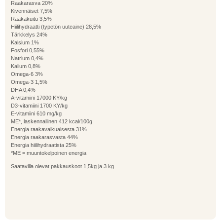
Raakarasva 20%
Kivennäiset 7,5%
Raakakuitu 3,5%
Hiilihydraatti (typetön uuteaine) 28,5%
Tärkkelys 24%
Kalsium 1%
Fosfori 0,55%
Natrium 0,4%
Kalium 0,8%
Omega-6 3%
Omega-3 1,5%
DHA 0,4%
A-vitamiini 17000 KY/kg
D3-vitamiini 1700 KY/kg
E-vitamiini 610 mg/kg
ME*, laskennallinen 412 kcal/100g
Energia raakavalkuaisesta 31%
Energia raakarasvasta 44%
Energia hiilihydraatista 25%
*ME = muuntokelpoinen energia
Saatavilla olevat pakkauskoot 1,5kg ja 3 kg