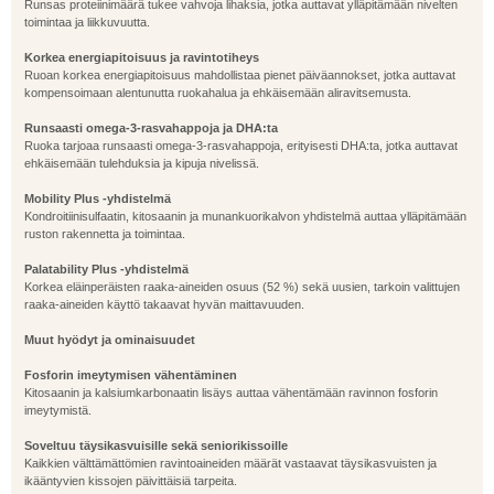
Runsas proteiinimäärä tukee vahvoja lihaksia, jotka auttavat ylläpitämään nivelten
toimintaa ja liikkuvuutta.
Korkea energiapitoisuus ja ravintotiheys
Ruoan korkea energiapitoisuus mahdollistaa pienet päiväannokset, jotka auttavat
kompensoimaan alentunutta ruokahalua ja ehkäisemään aliravitsemusta.
Runsaasti omega-3-rasvahappoja ja DHA:ta
Ruoka tarjoaa runsaasti omega-3-rasvahappoja, erityisesti DHA:ta, jotka auttavat
ehkäisemään tulehduksia ja kipuja nivelissä.
Mobility Plus -yhdistelmä
Kondroitiinisulfaatin, kitosaanin ja munankuorikalvon yhdistelmä auttaa ylläpitämään
ruston rakennetta ja toimintaa.
Palatability Plus -yhdistelmä
Korkea eläinperäisten raaka-aineiden osuus (52 %) sekä uusien, tarkoin valittujen
raaka-aineiden käyttö takaavat hyvän maittavuuden.
Muut hyödyt ja ominaisuudet
Fosforin imeytymisen vähentäminen
Kitosaanin ja kalsiumkarbonaatin lisäys auttaa vähentämään ravinnon fosforin
imeytymistä.
Soveltuu täysikasvuisille sekä seniorikissoille
Kaikkien välttämättömien ravintoaineiden määrät vastaavat täysikasvuisten ja
ikääntyvien kissojen päivittäisiä tarpeita.