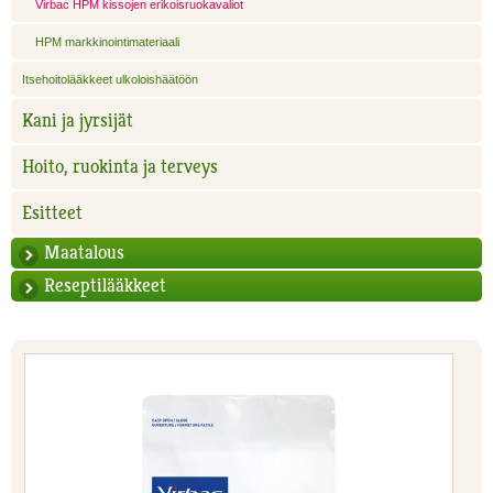
Virbac HPM kissojen erikoisruokavaliot
HPM markkinointimateriaali
Itsehoitolääkkeet ulkoloishäätöön
Kani ja jyrsijät
Hoito, ruokinta ja terveys
Esitteet
Maatalous
Reseptilääkkeet