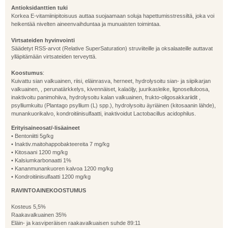
Antioksidanttien tuki
Korkea E-vitamiinipitoisuus auttaa suojaamaan soluja hapettumisstressiltä, joka voi
heikentää nivelten aineenvaihduntaa ja munuaisten toimintaa.
Virtsateiden hyvinvointi
Säädetyt RSS-arvot (Relative SuperSaturation) struviiteille ja oksalaateille auttavat
ylläpitämään virtsateiden terveyttä.
Koostumus
:
Kuivattu sian valkuainen, riisi, eläinrasva, herneet, hydrolysoitu sian- ja siipikarjan
valkuainen, , perunatärkkelys, kivennäiset, kalaöljy, juurikasleike, lignoselluloosa,
inaktivoitu panimohiiva, hydrolysoitu kalan valkuainen, frukto-oligosakkariidit ,
psylliumkuitu (Plantago psyllium (L) spp.), hydrolysoitu äyriäinen (kitosaanin lähde),
munankuorikalvo, kondroitiinisulfaatti, inaktivoidut Lactobacillus acidophilus.
Erityisaineosat/-lisäaineet
• Bentoniitti 5g/kg
• Inaktiv.maitohappobakteereita 7 mg/kg
• Kitosaani 1200 mg/kg
• Kalsiumkarbonaatti 1%
• Kananmunankuoren kalvoa 1200 mg/kg
• Kondroitiinisulfaatti 1200 mg/kg
RAVINTOAINEKOOSTUMUS
Kosteus 5,5%
Raakavalkuainen 35%
Eläin- ja kasviperäisen raakavalkuaisen suhde 89:11