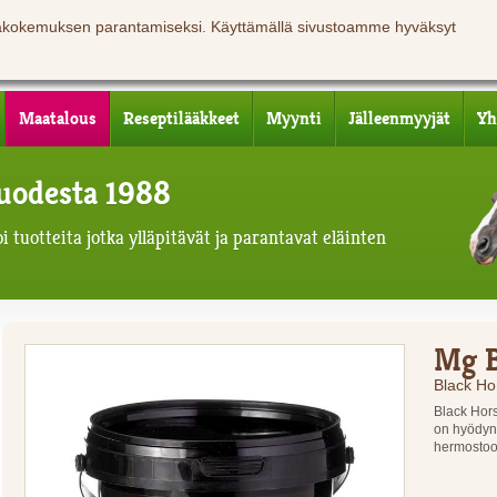
jäkokemuksen parantamiseksi. Käyttämällä sivustoamme hyväksyt
Maatalous
Reseptilääkkeet
Myynti
Jälleenmyyjät
Yh
 vuodesta 1988
 tuotteita jotka ylläpitävät ja parantavat eläinten
Mg B
Black Ho
Black Hor
on hyödynn
hermosto