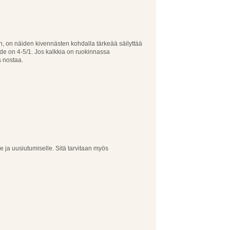
n, on näiden kivennästen kohdalla tärkeää säilyttää
hde on 4-5/1. Jos kalkkia on ruokinnassa
 nostaa.
e ja uusiutumiselle. Sitä tarvitaan myös