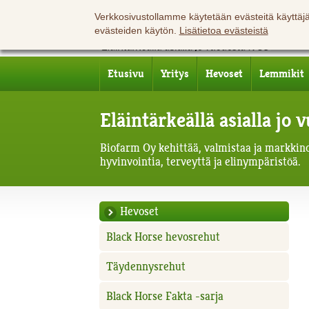
Verkkosivustollamme käytetään evästeitä käyttä
evästeiden käytön.
Lisätietoa evästeistä
Etusivu
Yritys
Hevoset
Lemmikit
Eläintärkeällä asialla jo
Biofarm Oy kehittää, valmistaa ja markkinoi
hyvinvointia, terveyttä ja elinympäristöä.
Hevoset
Black Horse hevosrehut
Täydennysrehut
Black Horse Fakta -sarja