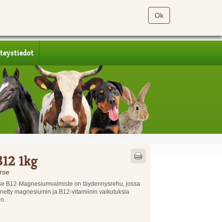
Ok
teystiedot
12 1kg
rse
se B12-Magnesiumvalmiste on täydennysrehu, jossa
etty magnesiumin ja B12-vitamiinin vaikutuksia
on.