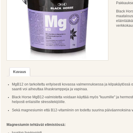
Pakkaukset
Black Hors
maatalousk
eläinlääkä
verkkokau
Kuvaus
MgB12 on tarkoitettu erityisesti kovassa valmennuksessa ja kilpakäytössä ol
saanti voi aiheuttaa lihaskramppeja ja vapinaa.
Black Horse MgB12-valmistetta voidaan käyttää myös "kuumille" ja hermostune
helposti erilaisille stressitekijöille.
Sekä magnesiumin että B12-vitamiinin on todettu suurina päiväannoksina va
Magnesiumin tehtävät elimistössä:
luuston hyvinvointi