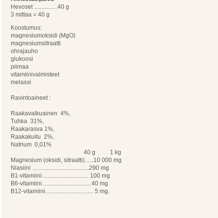
Hevoset ................40 g
3 mittaa = 40 g
Koostumus:
magnesiumoksidi (MgO)
magnesiumsitraatti
ohrajauho
glukoosi
piimaa
vitamiinivalmisteet
melassi
Ravintoaineet :
Raakavalkuainen 4%,
Tuhka 31%,
Raakarasva 1%,
Raakakuitu 2%,
Natrium 0,01%
40 g 1 kg
Magnesium (oksidi, sitraatti)......10 000 mg
Niasiini .......................................290 mg
B1-vitamiini................................ 100 mg
B6-vitamiini..................................40 mg
B12-vitamiini................................. 5 mg.