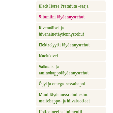
Black Horse Premium -sarja
Vitamiini täydennysrehut
Kivennäiset ja
hivenainetäydennysrehut
Elektrolyytti täydennysrehut
Nuolukivet
Valkuais- ja
aminohappotäydennysrehut
Öljyt ja omega-rasvahapot
Muut täydennysrehut esim.
maitohappo- ja hiivatuotteet
Hoitoaineet ja linimentit