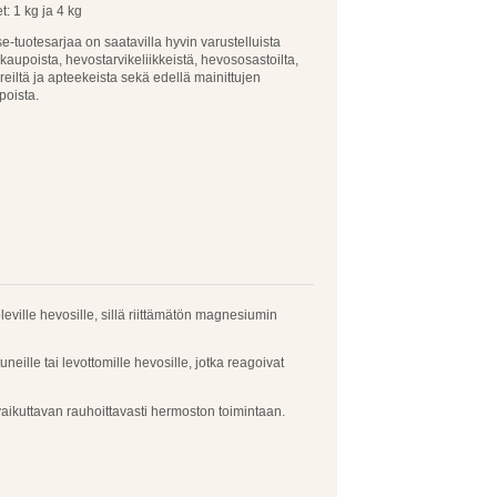
: 1 kg ja 4 kg
e-tuotesarjaa on saatavilla hyvin varustelluista
aupoista, hevostarvikeliikkeistä, hevososastoilta,
reiltä ja apteekeista sekä edellä mainittujen
poista.
eville hevosille, sillä riittämätön magnesiumin
ille tai levottomille hevosille, jotka reagoivat
ikuttavan rauhoittavasti hermoston toimintaan.