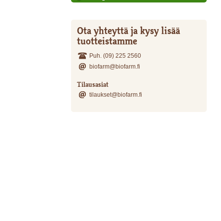
Ota yhteyttä ja kysy lisää
tuotteistamme
Puh. (09) 225 2560
biofarm@biofarm.fi
Tilausasiat
tilaukset@biofarm.fi