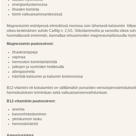
energiantuotannossa
lihasten toiminta
toimii valkuaisainesynteesissä
Magnesiumin esiintyessä elimistössä monissa osin läheisesti kalsiumiin liittye
oikea keskinäinen suhde Ca/Mg n. 2,5/1. Siitostammoilla ja varsoilla oikea su
huomattavasti enemmän, kannattaa rehuannosten magnesiumpitoisuutta myös
Magnesiumin puutosoireet:
lihaskramppeja
vapinaa
hermoston toimintahäiriöitä
jalkojen ja vuohisten heikkoutta
allergiaoireita
häiriöitä kalsiumin ja kaliumin toiminnoissa
B12-vitamiini eli kobalamiini on välttämätön punaisten verisolujenvalmistuksell
hermokudoksen toimintaan sekä valkuaisaineenvaihduntaan.
B12-vitamiinin puutosoireet:
anemia
kasvunhidastuminen
yleiskunnon lasku
hermostohäiriöt
Annostus/päivä