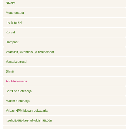
Nivelet
Muut tuotteet
Iho ja turkki
Korvat
Hampaat
Vitamiinit, kivennäis- ja hivenaineet
Vatsa ja stressi
Silmät
AIKA tuotesarja
SertiLife tuotesarja
Maxim tuotesarja
Virbac HPM kissanruokasarja
Itsehoitolääkkeet ulkoloishäätöön