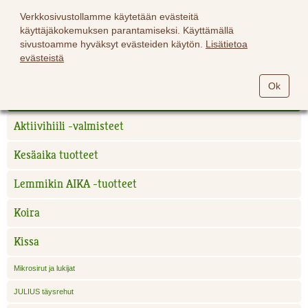
Verkkosivustollamme käytetään evästeitä
käyttäjäkokemuksen parantamiseksi. Käyttämällä
sivustoamme hyväksyt evästeiden käytön.
Lisätietoa
evästeistä
Hevoset
Ok
Lemmikit
Aktiivihiili -valmisteet
Kesäaika tuotteet
Lemmikin AIKA -tuotteet
Koira
Kissa
Mikrosirut ja lukijat
JULIUS täysrehut