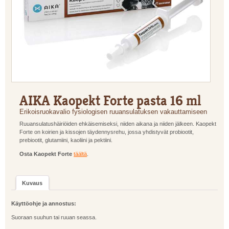
AIKA Kaopekt Forte pasta 16 ml
Erikoisruokavalio fysiologisen ruuansulatuksen vakauttamiseen
Ruuansulatushäiriöiden ehkäisemiseksi, niiden aikana ja niiden jälkeen. Kaopekt
Forte on koirien ja kissojen täydennysrehu, jossa yhdistyvät probiootit,
prebiootit, glutamiini, kaoliini ja pektiini.
Osta Kaopekt Forte
täältä
.
Kuvaus
Käyttöohje ja annostus:
Suoraan suuhun tai ruuan seassa.