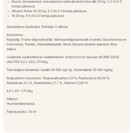
Kissat, kissanpennut, koiranpennut sekä aikuiset koirat alle 10 kg: 1-2 ml 2-3
kertaa päivässä.
Aikuiset Koirat 10-20 kg: 2-3 ml 2-3 kertaa päivässä.
Yli 20 kg: 4-5 ml 2-3 kertaa päivässä.
Suositeltava käyttöaika: Enintään 4 viikkoa.
Koostumus:
Rypsiöljy, Frukto-oligosakkaridit, Mannaanioligosakkaridit (kuivattu Saccharomyces
Cerevisiae), Pektiini, Glutamiinipeptidit, Hiivat (hiivasta johdettu paistetun lihan
maku).
Lisäaineet suolistoflooran stabiloimiseen: Enterococcus faecium NCIMB 10415
(4b1705) 6,6 x 1011 CFU/kg.
Teknologiset lisäaineet: Kaoliini 96 000 mg/ kg, Karamelliväri 20 000 mg/kg.
Analyyttinen koostumus: Raakavalkuainen 0,8 %, Raakarasva 60,53 %,
Raakakuitu 0,1 %, Raakatuhka 17,7 %, Natrium 0,116 %.
6,6 × 10¹¹ CFU/kg
Säilytys:
Huoneenlämmössä.
Pakkauskoko: 16 ml