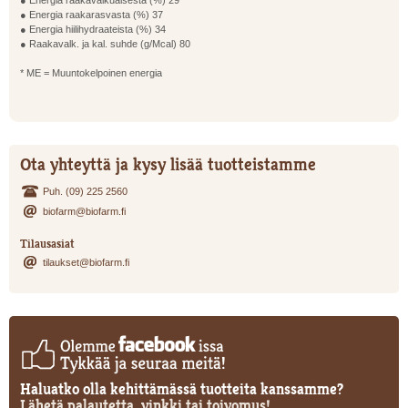
● Energia raakavalkuaisesta (%) 29
● Energia raakarasvasta (%) 37
● Energia hiilihydraateista (%) 34
● Raakavalk. ja kal. suhde (g/Mcal) 80
* ME = Muuntokelpoinen energia
Ota yhteyttä ja kysy lisää tuotteistamme
Puh. (09) 225 2560
biofarm@biofarm.fi
Tilausasiat
tilaukset@biofarm.fi
Haluatko olla kehittämässä tuotteita kanssamme?
Lähetä palautetta, vinkki tai toivomus!