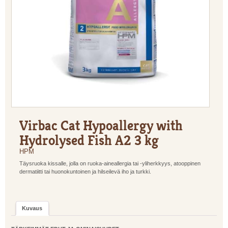
Virbac Cat Hypoallergy with
Hydrolysed Fish A2 3 kg
HPM
Täysruoka kissalle, jolla on ruoka-aineallergia tai -yliherkkyys, atooppinen
dermatiitti tai huonokuntoinen ja hilseilevä iho ja turkki.
Kuvaus