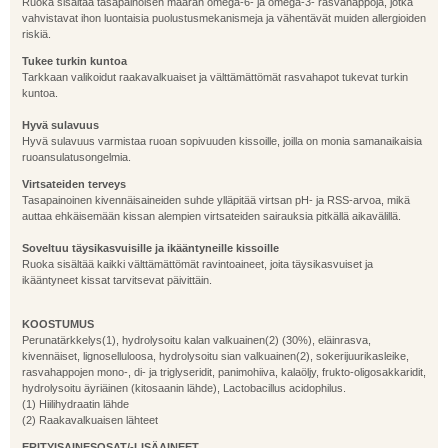
Ruoka sisältää tasapainoisen määrän omega-6- ja omega-3- rasvahappoja, jotka
vahvistavat ihon luontaisia puolustusmekanismeja ja vähentävät muiden allergioiden
riskiä.
Tukee turkin kuntoa
Tarkkaan valikoidut raakavalkuaiset ja välttämättömät rasvahapot tukevat turkin
kuntoa.
Hyvä sulavuus
Hyvä sulavuus varmistaa ruoan sopivuuden kissoille, joilla on monia samanaikaisia
ruoansulatusongelmia.
Virtsateiden terveys
Tasapainoinen kivennäisaineiden suhde ylläpitää virtsan pH- ja RSS-arvoa, mikä
auttaa ehkäisemään kissan alempien virtsateiden sairauksia pitkällä aikavälillä.
Soveltuu täysikasvuisille ja ikääntyneille kissoille
Ruoka sisältää kaikki välttämättömät ravintoaineet, joita täysikasvuiset ja
ikääntyneet kissat tarvitsevat päivittäin.
KOOSTUMUS
Perunatärkkelys(1), hydrolysoitu kalan valkuainen(2) (30%), eläinrasva,
kivennäiset, lignoselluloosa, hydrolysoitu sian valkuainen(2), sokerijuurikasleike,
rasvahappojen mono-, di- ja triglyseridit, panimohiiva, kalaöljy, frukto-oligosakkaridit,
hydrolysoitu äyriäinen (kitosaanin lähde), Lactobacillus acidophilus.
(1) Hiilihydraatin lähde
(2) Raakavalkuaisen lähteet
ERITYISAINESOSAT/-LISÄAINEET