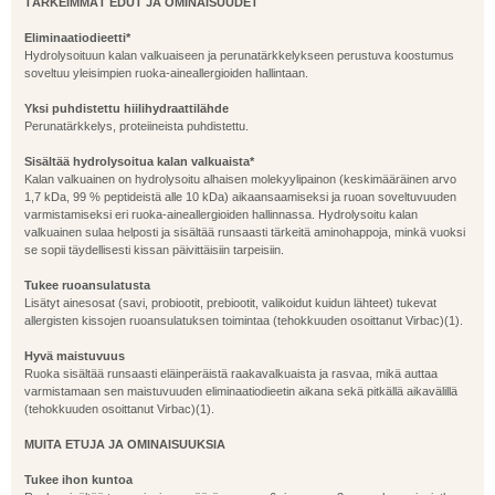
TÄRKEIMMÄT EDUT JA OMINAISUUDET
Eliminaatiodieetti*
Hydrolysoituun kalan valkuaiseen ja perunatärkkelykseen perustuva koostumus
soveltuu yleisimpien ruoka-aineallergioiden hallintaan.
Yksi puhdistettu hiilihydraattilähde
Perunatärkkelys, proteiineista puhdistettu.
Sisältää hydrolysoitua kalan valkuaista*
Kalan valkuainen on hydrolysoitu alhaisen molekyylipainon (keskimääräinen arvo
1,7 kDa, 99 % peptideistä alle 10 kDa) aikaansaamiseksi ja ruoan soveltuvuuden
varmistamiseksi eri ruoka-aineallergioiden hallinnassa. Hydrolysoitu kalan
valkuainen sulaa helposti ja sisältää runsaasti tärkeitä aminohappoja, minkä vuoksi
se sopii täydellisesti kissan päivittäisiin tarpeisiin.
Tukee ruoansulatusta
Lisätyt ainesosat (savi, probiootit, prebiootit, valikoidut kuidun lähteet) tukevat
allergisten kissojen ruoansulatuksen toimintaa (tehokkuuden osoittanut Virbac)(1).
Hyvä maistuvuus
Ruoka sisältää runsaasti eläinperäistä raakavalkuaista ja rasvaa, mikä auttaa
varmistamaan sen maistuvuuden eliminaatiodieetin aikana sekä pitkällä aikavälillä
(tehokkuuden osoittanut Virbac)(1).
MUITA ETUJA JA OMINAISUUKSIA
Tukee ihon kuntoa