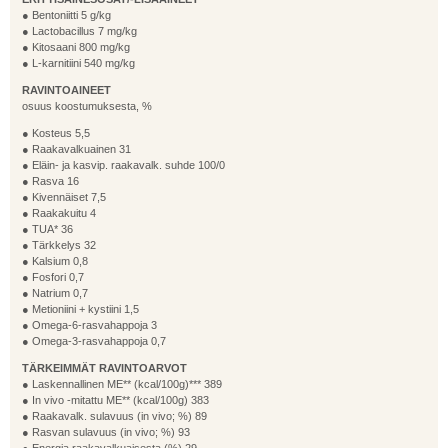
● Bentoniitti 5 g/kg
● Lactobacillus 7 mg/kg
● Kitosaani 800 mg/kg
● L-karnitiini 540 mg/kg
RAVINTOAINEET
osuus koostumuksesta, %
● Kosteus 5,5
● Raakavalkuainen 31
● Eläin- ja kasvip. raakavalk. suhde 100/0
● Rasva 16
● Kivennäiset 7,5
● Raakakuitu 4
● TUA* 36
● Tärkkelys 32
● Kalsium 0,8
● Fosfori 0,7
● Natrium 0,7
● Metioniini + kystiini 1,5
● Omega-6-rasvahappoja 3
● Omega-3-rasvahappoja 0,7
TÄRKEIMMÄT RAVINTOARVOT
● Laskennallinen ME** (kcal/100g)*** 389
● In vivo -mitattu ME** (kcal/100g) 383
● Raakavalk. sulavuus (in vivo; %) 89
● Rasvan sulavuus (in vivo; %) 93