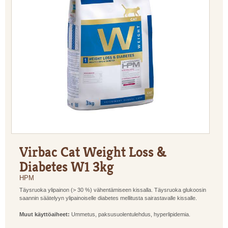
Virbac Cat Weight Loss &
Diabetes W1 3kg
HPM
Täysruoka ylipainon (> 30 %) vähentämiseen kissalla. Täysruoka glukoosin
saannin säätelyyn ylipainoiselle diabetes mellitusta sairastavalle kissalle.
Muut käyttöaiheet:
Ummetus, paksusuolentulehdus, hyperlipidemia.