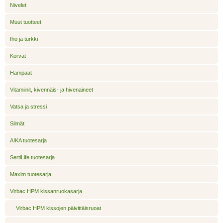
Nivelet
Muut tuotteet
Iho ja turkki
Korvat
Hampaat
Vitamiinit, kivennäis- ja hivenaineet
Vatsa ja stressi
Silmät
AIKA tuotesarja
SertiLife tuotesarja
Maxim tuotesarja
Virbac HPM kissanruokasarja
Virbac HPM kissojen päivittäisruoat