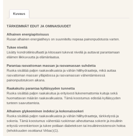
Kuvaus
TÄRKEIMMÄT EDUT JA OMINAISUUDET
Alhainen energiapitoisuus
Ruoan alhainen energiatiheys on suunniteltu nopeaa painonpudotusta varten.
Tukee niveliä
Lisätty kondroitiinisulfaatti ja kitosaani tukevat niveliä ja auttavat parantamaan
eläimen liikkuvuutta ja elämänlaatua.
Parantaa rasvattoman massan ja rasvamassan suhdetta
Ruoka sisältää paljon raakavalkuaista ja vähän hiilihydraatteja, mikä auttaa
rasvattoman massan ylläpidossa ja rasvamassan vähentämisessä
painonpudotuksen aikana.
Raakakuitu parantaa kylläisyyden tunnetta
Ruoka sisältää paljon raakakuitua ja erityisesti liukenemattomia kuituja sekä
huomattavan määrän raakavalkuaista. Tämä koostumus edistää kylläisyyden
tunteen saavuttamista.
Alhainen glykeeminen indeksi ja kokonaissokeri
Ruoka sisältää paljon raakavalkuaista ja vähän hiilihydraatteja, tärkkelystä ja
sokeria. Tämä koostumus vähentää ruokinnan aiheuttamaa sokerin ja insuliinin
eritystä verenkiertoon ja tukee potilaan diabeteksen tai insuliiniresistenssin hoitoa
(tehokkuuden osoittanut Virbac)(1).