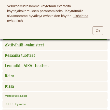
Verkkosivustollamme käytetään evästeitä
käyttäjäkokemuksen parantamiseksi. Käyttämällä
sivustoamme hyväksyt evästeiden käytön.
Lisätietoa
evästeistä
Hevoset
Ok
Lemmikit
Aktiivihiili -valmisteet
Kesäaika tuotteet
Lemmikin AIKA -tuotteet
Koira
Kissa
Mikrosirut ja lukijat
JULIUS täysrehut