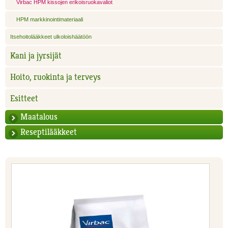
Virbac HPM kissojen erikoisruokavaliot
HPM markkinointimateriaali
Itsehoitolääkkeet ulkoloishäätöön
Kani ja jyrsijät
Hoito, ruokinta ja terveys
Esitteet
Maatalous
Reseptilääkkeet