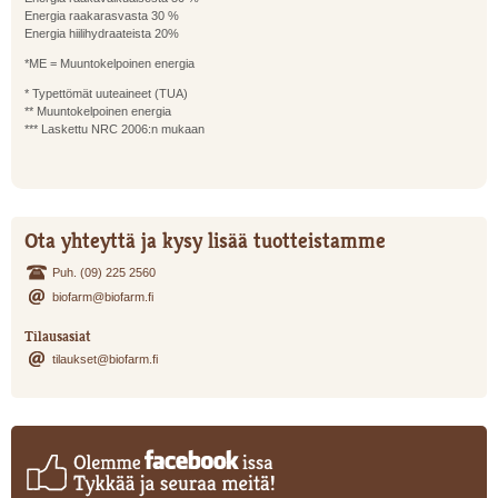
Energia raakarasvasta 30 %
Energia hiilihydraateista 20%
*ME = Muuntokelpoinen energia
* Typettömät uuteaineet (TUA)
** Muuntokelpoinen energia
*** Laskettu NRC 2006:n mukaan
Ota yhteyttä ja kysy lisää tuotteistamme
Puh. (09) 225 2560
biofarm@biofarm.fi
Tilausasiat
tilaukset@biofarm.fi