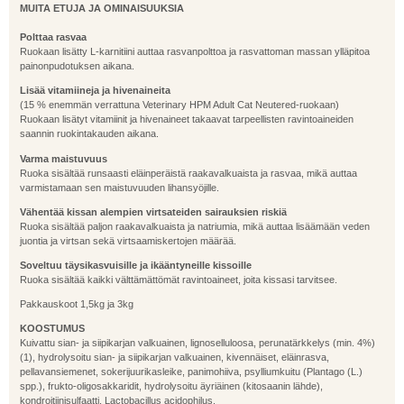
MUITA ETUJA JA OMINAISUUKSIA
Polttaa rasvaa
Ruokaan lisätty L-karnitiini auttaa rasvanpolttoa ja rasvattoman massan ylläpitoa
painonpudotuksen aikana.
Lisää vitamiineja ja hivenaineita
(15 % enemmän verrattuna Veterinary HPM Adult Cat Neutered-ruokaan)
Ruokaan lisätyt vitamiinit ja hivenaineet takaavat tarpeellisten ravintoaineiden
saannin ruokintakauden aikana.
Varma maistuvuus
Ruoka sisältää runsaasti eläinperäistä raakavalkuaista ja rasvaa, mikä auttaa
varmistamaan sen maistuvuuden lihansyöjille.
Vähentää kissan alempien virtsateiden sairauksien riskiä
Ruoka sisältää paljon raakavalkuaista ja natriumia, mikä auttaa lisäämään veden
juontia ja virtsan sekä virtsaamiskertojen määrää.
Soveltuu täysikasvuisille ja ikääntyneille kissoille
Ruoka sisältää kaikki välttämättömät ravintoaineet, joita kissasi tarvitsee.
Pakkauskoot 1,5kg ja 3kg
KOOSTUMUS
Kuivattu sian- ja siipikarjan valkuainen, lignoselluloosa, perunatärkkelys (min. 4%)
(1), hydrolysoitu sian- ja siipikarjan valkuainen, kivennäiset, eläinrasva,
pellavansiemenet, sokerijuurikasleike, panimohiiva, psylliumkuitu (Plantago (L.)
spp.), frukto-oligosakkaridit, hydrolysoitu äyriäinen (kitosaanin lähde),
kondroitiinisulfaatti, Lactobacillus acidophilus.