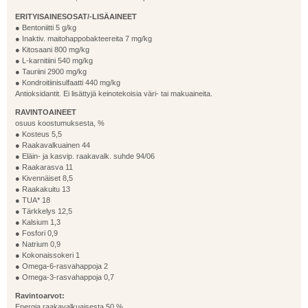
ERITYISAINESOSAT/-LISÄAINEET
● Bentoniitti 5 g/kg
● Inaktiv. maitohappobakteereita 7 mg/kg
● Kitosaani 800 mg/kg
● L-karnitiini 540 mg/kg
● Tauriini 2900 mg/kg
● Kondroitiinisulfaatti 440 mg/kg
Antioksidantit. Ei lisättyjä keinotekoisia väri- tai makuaineita.
RAVINTOAINEET
osuus koostumuksesta, %
● Kosteus 5,5
● Raakavalkuainen 44
● Eläin- ja kasvip. raakavalk. suhde 94/06
● Raakarasva 11
● Kivennäiset 8,5
● Raakakuitu 13
● TUA* 18
● Tärkkelys 12,5
● Kalsium 1,3
● Fosfori 0,9
● Natrium 0,9
● Kokonaissokeri 1
● Omega-6-rasvahappoja 2
● Omega-3-rasvahappoja 0,7
Ravintoarvot:
Energia raakavalkuaisesta 50 %