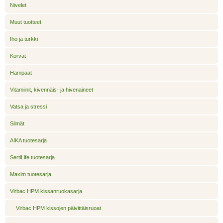
Nivelet
Muut tuotteet
Iho ja turkki
Korvat
Hampaat
Vitamiinit, kivennäis- ja hivenaineet
Vatsa ja stressi
Silmät
AIKA tuotesarja
SertiLife tuotesarja
Maxim tuotesarja
Virbac HPM kissanruokasarja
Virbac HPM kissojen päivittäisruoat