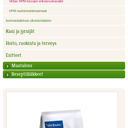
Virbac HPM kissojen erikoisruokavaliot
HPM markkinointimateriaali
Itsehoitolääkkeet ulkoloishäätöön
Kani ja jyrsijät
Hoito, ruokinta ja terveys
Esitteet
Maatalous
Reseptilääkkeet