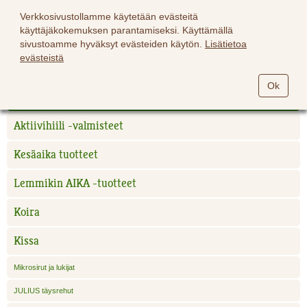
Verkkosivustollamme käytetään evästeitä
käyttäjäkokemuksen parantamiseksi. Käyttämällä
sivustoamme hyväksyt evästeiden käytön.
Lisätietoa
evästeistä
Hevoset
Ok
Lemmikit
Aktiivihiili -valmisteet
Kesäaika tuotteet
Lemmikin AIKA -tuotteet
Koira
Kissa
Mikrosirut ja lukijat
JULIUS täysrehut