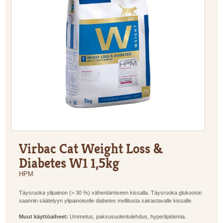
Virbac Cat Weight Loss &
Diabetes W1 1,5kg
HPM
Täysruoka ylipainon (> 30 %) vähentämiseen kissalla. Täysruoka glukoosin
saannin säätelyyn ylipainoiselle diabetes mellitusta sairastavalle kissalle.
Muut käyttöaiheet:
Ummetus, paksusuolentulehdus, hyperlipidemia.