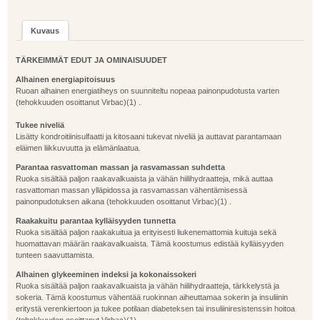
Kuvaus
TÄRKEIMMÄT EDUT JA OMINAISUUDET
Alhainen energiapitoisuus
Ruoan alhainen energiatiheys on suunniteltu nopeaa painonpudotusta varten
(tehokkuuden osoittanut Virbac)(1) .
Tukee niveliä
Lisätty kondroitiinisulfaatti ja kitosaani tukevat niveliä ja auttavat parantamaan
eläimen liikkuvuutta ja elämänlaatua.
Parantaa rasvattoman massan ja rasvamassan suhdetta
Ruoka sisältää paljon raakavalkuaista ja vähän hiilihydraatteja, mikä auttaa
rasvattoman massan ylläpidossa ja rasvamassan vähentämisessä
painonpudotuksen aikana (tehokkuuden osoittanut Virbac)(1) .
Raakakuitu parantaa kylläisyyden tunnetta
Ruoka sisältää paljon raakakuitua ja erityisesti liukenemattomia kuituja sekä
huomattavan määrän raakavalkuaista. Tämä koostumus edistää kylläisyyden
tunteen saavuttamista.
Alhainen glykeeminen indeksi ja kokonaissokeri
Ruoka sisältää paljon raakavalkuaista ja vähän hiilihydraatteja, tärkkelystä ja
sokeria. Tämä koostumus vähentää ruokinnan aiheuttamaa sokerin ja insuliinin
eritystä verenkiertoon ja tukee potilaan diabeteksen tai insuliiniresistenssin hoitoa