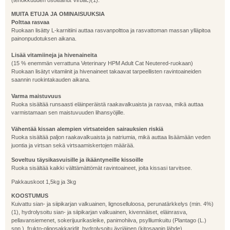
(tehokkuuden osoittanut Virbac)(1).
MUITA ETUJA JA OMINAISUUKSIA
Polttaa rasvaa
Ruokaan lisätty L-karnitiini auttaa rasvanpolttoa ja rasvattoman massan ylläpitoa
painonpudotuksen aikana.
Lisää vitamiineja ja hivenaineita
(15 % enemmän verrattuna Veterinary HPM Adult Cat Neutered-ruokaan)
Ruokaan lisätyt vitamiinit ja hivenaineet takaavat tarpeellisten ravintoaineiden
saannin ruokintakauden aikana.
Varma maistuvuus
Ruoka sisältää runsaasti eläinperäistä raakavalkuaista ja rasvaa, mikä auttaa
varmistamaan sen maistuvuuden lihansyöjille.
Vähentää kissan alempien virtsateiden sairauksien riskiä
Ruoka sisältää paljon raakavalkuaista ja natriumia, mikä auttaa lisäämään veden
juontia ja virtsan sekä virtsaamiskertojen määrää.
Soveltuu täysikasvuisille ja ikääntyneille kissoille
Ruoka sisältää kaikki välttämättömät ravintoaineet, joita kissasi tarvitsee.
Pakkauskoot 1,5kg ja 3kg
KOOSTUMUS
Kuivattu sian- ja siipikarjan valkuainen, lignoselluloosa, perunatärkkelys (min. 4%)
(1), hydrolysoitu sian- ja siipikarjan valkuainen, kivennäiset, eläinrasva,
pellavansiemenet, sokerijuurikasleike, panimohiiva, psylliumkuitu (Plantago (L.)
spp.), frukto-oligosakkaridit, hydrolysoitu äyriäinen (kitosaanin lähde),