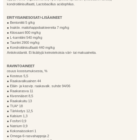
kondroitiinisulfaatti, Lactobacillus acidophilus.
ERITYISAINESOSAT/-LISÄAINEET
● Bentoniitti 5 g/kg
● Inaktiv. maitohappobakteereita 7 mg/kg
● Kitosaani 800 mg/kg
● L-karnitiini 540 mg/kg
● Tauriini 2900 mg/kg
● Kondroitiinisulfaatti 440 mg/kg
Antioksidantit. Ei lisättyjä keinotekoisia väri- tai makuaineita.
RAVINTOAINEET
osuus koostumuksesta, %
● Kosteus 5,5
● Raakavalkuainen 44
● Eläin- ja kasvip. raakavalk. suhde 94/06
● Raakarasva 11
● Kivennäiset 8,5
● Raakakuitu 13
● TUA* 18
● Tärkkelys 12,5
● Kalsium 1,3
● Fosfori 0,9
● Natrium 0,9
● Kokonaissokeri 1
● Omega-6-rasvahappoja 2