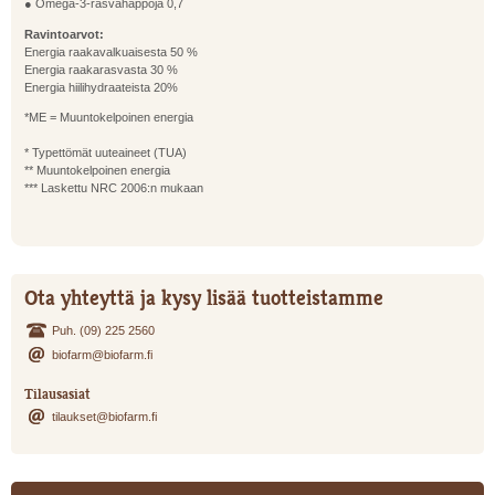
● Omega-3-rasvahappoja 0,7
Ravintoarvot:
Energia raakavalkuaisesta 50 %
Energia raakarasvasta 30 %
Energia hiilihydraateista 20%
*ME = Muuntokelpoinen energia
* Typettömät uuteaineet (TUA)
** Muuntokelpoinen energia
*** Laskettu NRC 2006:n mukaan
Ota yhteyttä ja kysy lisää tuotteistamme
Puh. (09) 225 2560
biofarm@biofarm.fi
Tilausasiat
tilaukset@biofarm.fi