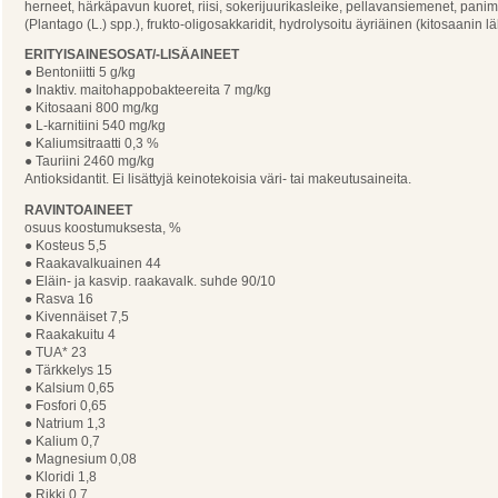
herneet, härkäpavun kuoret, riisi, sokerijuurikasleike, pellavansiemenet, panimo
(Plantago (L.) spp.), frukto-oligosakkaridit, hydrolysoitu äyriäinen (kitosaanin lä
ERITYISAINESOSAT/-LISÄAINEET
● Bentoniitti 5 g/kg
● Inaktiv. maitohappobakteereita 7 mg/kg
● Kitosaani 800 mg/kg
● L-karnitiini 540 mg/kg
● Kaliumsitraatti 0,3 %
● Tauriini 2460 mg/kg
Antioksidantit. Ei lisättyjä keinotekoisia väri- tai makeutusaineita.
RAVINTOAINEET
osuus koostumuksesta, %
● Kosteus 5,5
● Raakavalkuainen 44
● Eläin- ja kasvip. raakavalk. suhde 90/10
● Rasva 16
● Kivennäiset 7,5
● Raakakuitu 4
● TUA* 23
● Tärkkelys 15
● Kalsium 0,65
● Fosfori 0,65
● Natrium 1,3
● Kalium 0,7
● Magnesium 0,08
● Kloridi 1,8
● Rikki 0,7