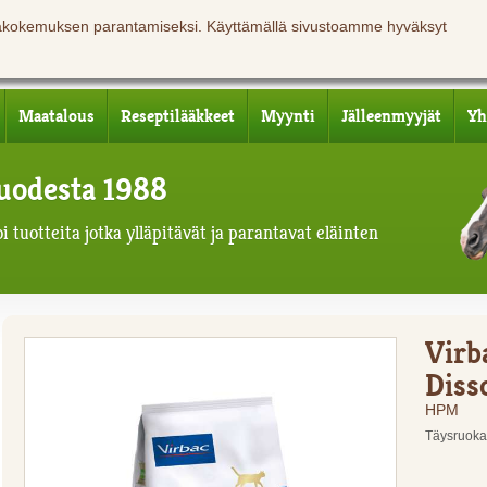
jäkokemuksen parantamiseksi. Käyttämällä sivustoamme hyväksyt
Maatalous
Reseptilääkkeet
Myynti
Jälleenmyyjät
Yh
 vuodesta 1988
 tuotteita jotka ylläpitävät ja parantavat eläinten
Virb
Diss
HPM
Täysruoka k