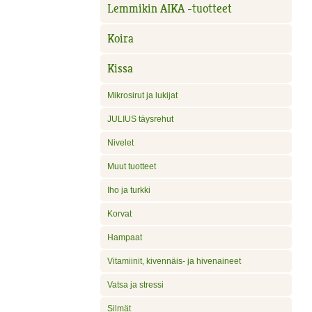
Lemmikin AIKA -tuotteet
Koira
Kissa
Mikrosirut ja lukijat
JULIUS täysrehut
Nivelet
Muut tuotteet
Iho ja turkki
Korvat
Hampaat
Vitamiinit, kivennäis- ja hivenaineet
Vatsa ja stressi
Silmät