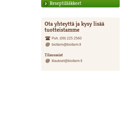
Reseptilääkkeet
Ota yhteyttä ja kysy lisää
tuotteistamme
Puh. (09) 225 2560
biofarm@biofarm.fi
Tilausasiat
tilaukset@biofarm.fi