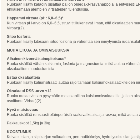
Ruokaan lisätty kalaöljy sisältää paljon omega-3-rasvahappoja ja erityisesti E
ehkäisemään alempien virtsateiden tulehduksia.
Happamoi virtsaa (pH: 6,0–6,5)*
Kun virtsan pH-arvo on 6,0–6,5, struviitit liukenevat ilman, että oksalaattien 
Virbac)(2).
Sitoo fosforia
Ruokaan lisätty kitosaani sitoo fosforia ja vähentää sen imeytymistä ruoansulatu
MUITA ETUJA JA OMINAISUUKSIA
Alhainen kivennäisainepitoisuus*
Ruoka sisältää vähän kalsiumia, fosforia ja magnesiumia, mikä auttaa vähentämää
oksalaattien muodostumista.
Estää oksalaatteja
Ruokaan lisätty kaliumsitraatti auttaa rajoittamaan kalsiumoksalaattikiteiden 
Oksalaatti RSS -arvo <12
Ruoka auttaa virtsan pysymään metastabiilina kalsiumoksalaateille, jolloin ok
osoittanut Virbac)(2).
Hyvä maistuvuus
Ruoka sisältää runsaasti eläinperäistä raakavalkuaista ja rasvaa, mikä autt
Pakkauskoot 1,5kg ja 3kg
KOOSTUMUS
Kuivattu sian ja siipikarjan valkuainen, perunatärkkelys, hydrolysoitu sian ja si