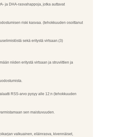
PA- ja DHA-rasvahappoja, jotka auttavat
muodostumisen riski kasvaa. (tehokkuuden osoittanut
selimistöstä sekä eritystä virtsaan.(3)
n niiden eritystä virtsaan ja struviittien ja
muodostumista.
salaatti RSS-arvo pysyy alle 12:n (tehokkuuden
aa varmistamaan sen maistuvuuden.
ipikarjan valkuainen, eläinrasva, kivennäiset,