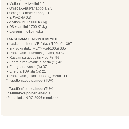
● Metioniini + kystiini 1,5
● Omega-6-rasvahappoja 2,5
● Omega-3-rasvahappoja 1
● EPA+DHA 0,3
● A-vitamiini 17 000 KY/kg
● D3-vitamiini 1700 KY/kg
● E-vitamiini 610 mg/kg
TÄRKEIMMÄT RAVINTOARVOT
● Laskennallinen ME** (kcal/100g)*** 397
● In vivo -mitattu ME** (kcal/100g) 385
● Raakavalk. sulavuus (in vivo; %) 87
● Rasvan sulavuus (in vivo; %) 96
● Energia raakavalkuaisesta (%) 42
● Energia rasvasta (%) 37
● Energia TUA:sta (%) 21
● Raakavalk. ja kal. suhde (g/Mcal) 111
* Typettömät uuteaineet (TUA)
* Typettömät uuteaineet (TUA)
** Muuntokelpoinen energia
*** Laskettu NRC 2006:n mukaan