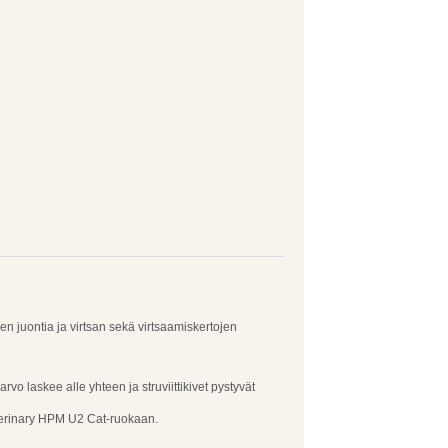
n juontia ja virtsan sekä virtsaamiskertojen
arvo laskee alle yhteen ja struviittikivet pystyvät
eterinary HPM U2 Cat-ruokaan.