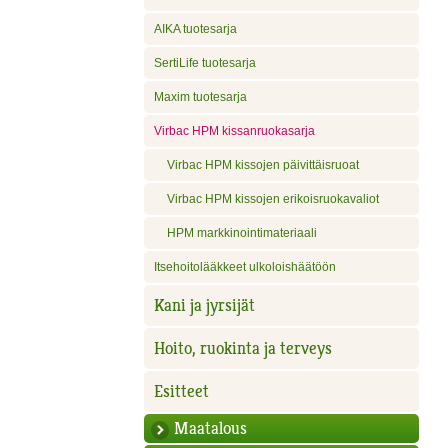
AIKA tuotesarja
SertiLife tuotesarja
Maxim tuotesarja
Virbac HPM kissanruokasarja
Virbac HPM kissojen päivittäisruoat
Virbac HPM kissojen erikoisruokavaliot
HPM markkinointimateriaali
Itsehoitolääkkeet ulkoloishäätöön
Kani ja jyrsijät
Hoito, ruokinta ja terveys
Esitteet
Maatalous