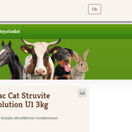
Ok
teystiedot
ac Cat Struvite
olution U1 3kg
issalle struviittikivien liuottamiseen.