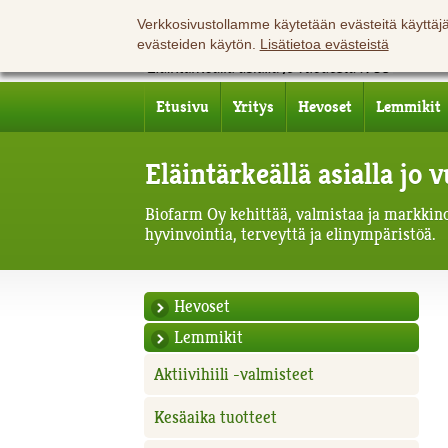
Verkkosivustollamme käytetään evästeitä käyttä
evästeiden käytön.
Lisätietoa evästeistä
Etusivu
Yritys
Hevoset
Lemmikit
Eläintärkeällä asialla jo
Biofarm Oy kehittää, valmistaa ja markkinoi
hyvinvointia, terveyttä ja elinympäristöä.
Hevoset
Lemmikit
Aktiivihiili -valmisteet
Kesäaika tuotteet