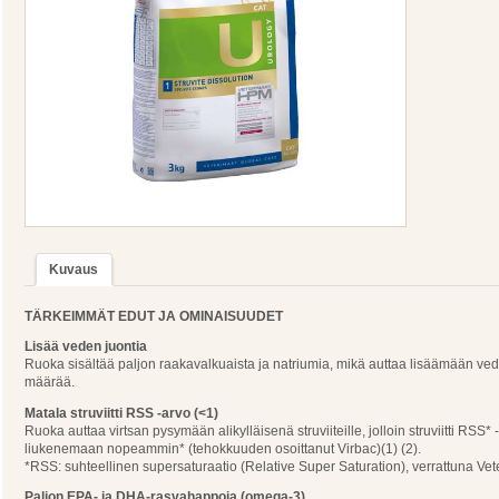
Kuvaus
TÄRKEIMMÄT EDUT JA OMINAISUUDET
Lisää veden juontia
Ruoka sisältää paljon raakavalkuaista ja natriumia, mikä auttaa lisäämään vede
määrää.
Matala struviitti RSS -arvo (<1)
Ruoka auttaa virtsan pysymään alikylläisenä struviiteille, jolloin struviitti RSS* -
liukenemaan nopeammin* (tehokkuuden osoittanut Virbac)(1) (2).
*RSS: suhteellinen supersaturaatio (Relative Super Saturation), verrattuna V
Paljon EPA- ja DHA-rasvahappoja (omega-3)