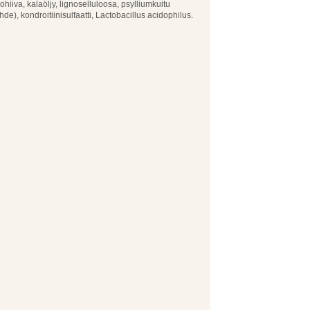
hiiva, kalaöljy, lignoselluloosa, psylliumkuitu
hde), kondroitiinisulfaatti, Lactobacillus acidophilus.