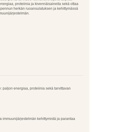
energiaa, proteiinia ja kivennäisaineita sekä ottaa
pennun herkän ruoansulatuksen ja kehittymässä
muunijärjestelmän.
 paljon energiaa, proteiinia sekä tarvittavan
aa immuunijärjestelmän kehittymistä ja parantaa