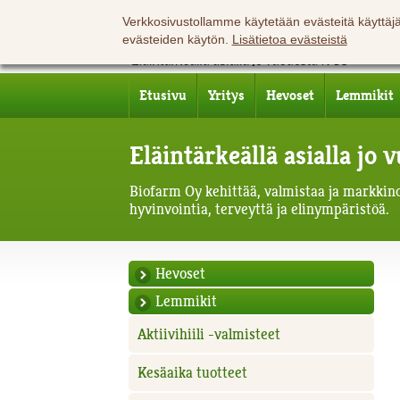
Verkkosivustollamme käytetään evästeitä käyttä
evästeiden käytön.
Lisätietoa evästeistä
Etusivu
Yritys
Hevoset
Lemmikit
Eläintärkeällä asialla jo
Biofarm Oy kehittää, valmistaa ja markkinoi
hyvinvointia, terveyttä ja elinympäristöä.
Hevoset
Lemmikit
Aktiivihiili -valmisteet
Kesäaika tuotteet