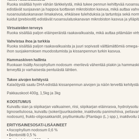
Ruoka sisältää hyvin vähän tärkkelystä, mikä tukee pennun kehittyvää ruoansul
edistävät suojaavan ja happoa tuottavan mikrobiston kasvua, mikä auttaa vahv
ruoansulatuskanavan limakalvoa, ehkäisee tulehduksia ja tartuntoja sekä norm
kuidut (prebiootit) edistävät ruoansulatuskanavan mikrobiston kasvua ja ylläp
Virtsateiden terveys
Ruoka sisältää paljon eläinperäistä raakavalkuaista, mikä auttaa pitämään vi
Vahvistaa ihoa ja turkkia
Ruoka sisältää paljon raakavalkuaista ja juuri sopivasti välttämättömiä omeg
ihon suojakerroksen muodostumista ja kissanpennun turkin kasvua.
Hammaskiven hallinta
Ruokaan lisätty Ascophyllum nodosum -merilevä vähentää plakin ja hammask
terveyttä jo varhaisesta pentuiästä lähtien.
Tukee aivojen kehitystä
Kalaöljystä saatu DHA edistää kissanpennun aivojen ja näön tervettä kehitystä
Pakkauskoot 400g, 1,5kg ja 3kg
KOOSTUMUS
Kuivattu sian ja siipikarjan valkuainen, riisi, siipikarjan eläinrasva, hydrolysoit
lignoselluloosa, kuivattu (sokeri)juurikasleike, inaktivoitu panimohiiva, pella
nodosum), frukto-oligosakkaridit, psylliumkuitu (Plantago (L.) spp.), inaktivoitu
ERITYISAINESOSAT/-LISÄAINEET
• Ascophyllum nodosum 0,6 %
• Bentoniitti 0,5 %