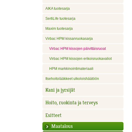
AIKA tuotesarja
SertiLife tuotesarja
Maxim tuotesarja
Virbac HPM kissanruokasarja
Virbac HPM kissojen päivittäisruoat
Virbac HPM kissojen erikoisruokavaliot
HPM markkinointimateriaali
Itsehoitolääkkeet ulkoloishäätöön
Kani ja jyrsijät
Hoito, ruokinta ja terveys
Esitteet
Maatalous