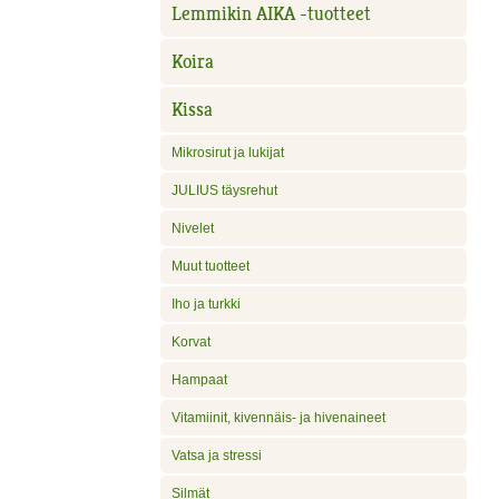
Lemmikin AIKA -tuotteet
Koira
Kissa
Mikrosirut ja lukijat
JULIUS täysrehut
Nivelet
Muut tuotteet
Iho ja turkki
Korvat
Hampaat
Vitamiinit, kivennäis- ja hivenaineet
Vatsa ja stressi
Silmät