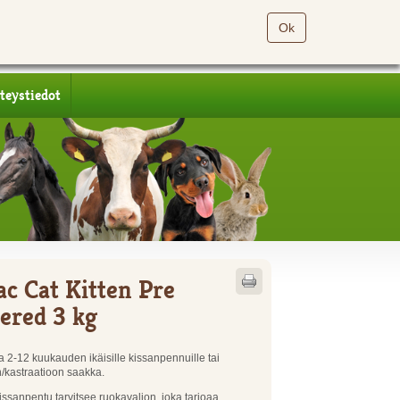
Ok
teystiedot
ac Cat Kitten Pre
ered 3 kg
 2-12 kuukauden ikäisille kissanpennuille tai
in/kastraatioon saakka.
ssanpentu tarvitsee ruokavalion, joka tarjoaa