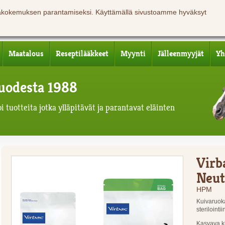
jäkokemuksen parantamiseksi. Käyttämällä sivustoamme hyväksyt
Maatalous
Reseptilääkkeet
Myynti
Jälleenmyyjät
Yh
 vuodesta 1988
 tuotteita jotka ylläpitävät ja parantavat eläinten
Virb
Neut
HPM
Kuivaruoka
sterilointi
Kasvava ki