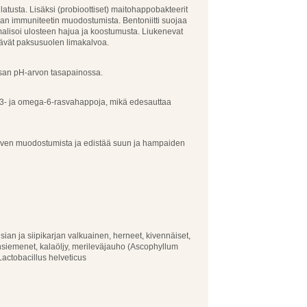
atusta. Lisäksi (probioottiset) maitohappobakteerit
an immuniteetin muodostumista. Bentoniitti suojaa
alisoi ulosteen hajua ja koostumusta. Liukenevat
itävät paksusuolen limakalvoa.
rtsan pH-arvon tasapainossa.
a-3- ja omega-6-rasvahappoja, mikä edesauttaa
iven muodostumista ja edistää suun ja hampaiden
u sian ja siipikarjan valkuainen, herneet, kivennäiset,
vansiemenet, kalaöljy, merileväjauho (Ascophyllum
 Lactobacillus helveticus