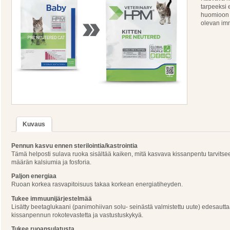
tarpeeksi 
huomioon 
olevan im
Kuvaus
Pennun kasvu ennen sterilointia/kastrointia
Tämä helposti sulava ruoka sisältää kaiken, mitä kasvava kissanpentu tarvitsee:
määrän kalsiumia ja fosforia.
Paljon energiaa
Ruoan korkea rasvapitoisuus takaa korkean energiatiheyden.
Tukee immuunijärjestelmää
Lisätty beetaglukaani (panimohiivan solu- seinästä valmistettu uute) edesautt
kissanpennun rokotevastetta ja vastustuskykyä.
Tukee ruoansulatusta