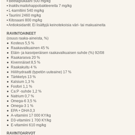
• Beetaglukaani 500 mg/kg
• Inaktiv.maitohappobakteereita 7 mg/kg
• L-karnitiini 540 mg/kg
• Tauriini 2460 mg/kg
• Kitosaani 800 mg/kg
• Antioksidantit. Ei lisättyjä keinotekoisia väri- tai makuaineita
RAVINTOAINEET
(osuus raaka-aineista, %)
● Kosteus 5,5 %
● Raakavalkuainen 45 %
● Eläin- ja kasviperäisen raakavalkuaisen suhde (%) 92/08
● Raakarasva 20 %
● Kivennäiset 8,5 %
● Raakakuitu 4 %
● Hiilihydraatti (typetön uuteaine) 17 %
● Tärkkelys 13 %
● Kalsium 1,3 %
● Fosfori 1,1 %
● Ca:P -suhde 1,2 %
● Natrium 0,7 %
● Omega-6 3,5 %
● Omega-3 1 %
● EPA + DHA 0,3
● A-vitamiini 17 000 KY/kg
● D3-vitamiini 1 700 KY/kg
● E-vitamiini 610 mg/kg
RAVINTOARVOT