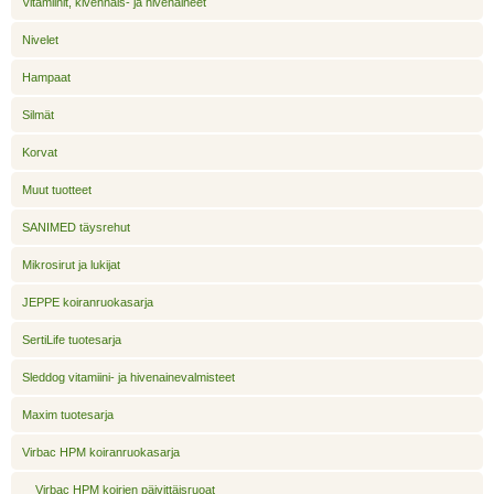
Vitamiinit, kivennäis- ja hivenaineet
Nivelet
Hampaat
Silmät
Korvat
Muut tuotteet
SANIMED täysrehut
Mikrosirut ja lukijat
JEPPE koiranruokasarja
SertiLife tuotesarja
Sleddog vitamiini- ja hivenainevalmisteet
Maxim tuotesarja
Virbac HPM koiranruokasarja
Virbac HPM koirien päivittäisruoat