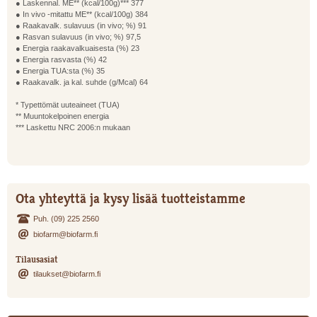
● Laskennal. ME** (kcal/100g)*** 377
● In vivo -mitattu ME** (kcal/100g) 384
● Raakavalk. sulavuus (in vivo; %) 91
● Rasvan sulavuus (in vivo; %) 97,5
● Energia raakavalkuaisesta (%) 23
● Energia rasvasta (%) 42
● Energia TUA:sta (%) 35
● Raakavalk. ja kal. suhde (g/Mcal) 64
* Typettömät uuteaineet (TUA)
** Muuntokelpoinen energia
*** Laskettu NRC 2006:n mukaan
Ota yhteyttä ja kysy lisää tuotteistamme
Puh. (09) 225 2560
biofarm@biofarm.fi
Tilausasiat
tilaukset@biofarm.fi