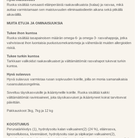
Ruoka sisältää runsaasti eläinperäistä raakavalkuaista (kalaa) ja rasvaa, mikä
auttaa varmistamaan sen maistuvuuden eliminaatiodieetin aikana sekä pitkällä
aikavälillä.
MUITA ETUJA JA OMINAISUUKSIA
Tukee ihon kuntoa
Ruoka sisältää tasapainoisen määrän omega-6- ja omega-3- rasvahappoja, jotka
vahvistavat ihon luontaisia puolustusmekanismeja ja vähentävät muiden allergioiden
riskiä.
Tukee turkin kuntoa
Tarkkaan valikoidut raakavalkuaiset ja välttämättömät rasvahapot tukevat turkin
kuntoa.
Hyvä sulavuus
Hyvä sulavuus varmistaa ruoan sopivuuden koirille, joilla on monia samanaikaisia
ruoansulatusongelmia.
Soveltuu täysikasvuisille ja ikääntyneille koirille. Ruoka sisältää kaikki
välttämättömät ravintoaineet, joita täysikasvuiset ja ikääntyneet koirat tarvitsevat
päivittäin.
Pakkauskoot 3kg, 7kg ja 12 kg
KOOSTUMUS
Perunatärkkelys (1), hydrolysoitu kalan valkuainen(2) (24 %), eläinrasva,
lignoselluloosa, kivennäiset, hydrolysoitu sian ja siipikarjan valkuainen(2),