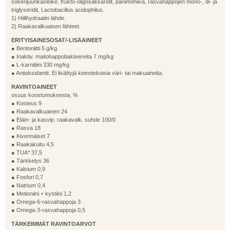
sokerijuurikasleike, frukto-oligosakkaridit, panimohiiva, rasvahappojen mono-, di- ja
triglyseridit, Lactobacillus acidophilus.
1) Hiilihydraatin lähde.
2) Raakavalkuaisen lähteet.
ERITYISAINESOSAT/-LISÄAINEET
● Bentoniitti 5 g/kg
● Inaktiv. maitohappobakteereita 7 mg/kg
● L-karnitiini 330 mg/kg
● Antioksidantit. Ei lisättyjä keinotekoisia väri- tai makuaineita.
RAVINTOAINEET
osuus koostumuksesta, %
● Kosteus 9
● Raakavalkuainen 24
● Eläin- ja kasvip. raakavalk. suhde 100/0
● Rasva 18
● Kivennäiset 7
● Raakakuitu 4,5
● TUA* 37,5
● Tärkkelys 36
● Kalsium 0,9
● Fosfori 0,7
● Natrium 0,4
● Metioniini + kystiini 1,2
● Omega-6-rasvahappoja 3
● Omega-3-rasvahappoja 0,5
TÄRKEIMMÄT RAVINTOARVOT