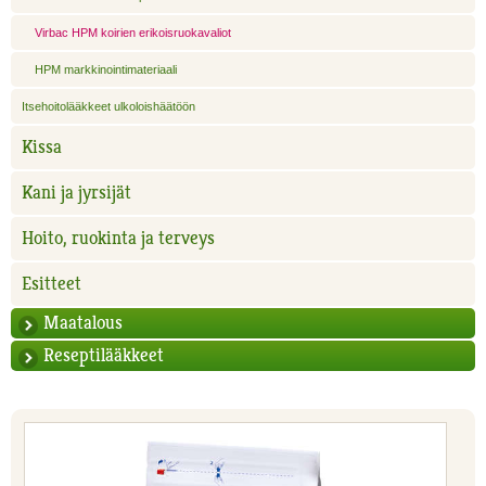
Virbac HPM koirien erikoisruokavaliot
HPM markkinointimateriaali
Itsehoitolääkkeet ulkoloishäätöön
Kissa
Kani ja jyrsijät
Hoito, ruokinta ja terveys
Esitteet
Maatalous
Reseptilääkkeet