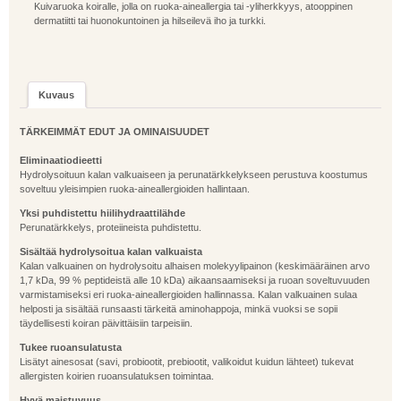
Kuivaruoka koiralle, jolla on ruoka-aineallergia tai -yliherkkyys, atooppinen
dermatiitti tai huonokuntoinen ja hilseilevä iho ja turkki.
Kuvaus
TÄRKEIMMÄT EDUT JA OMINAISUUDET
Eliminaatiodieetti
Hydrolysoituun kalan valkuaiseen ja perunatärkkelykseen perustuva koostumus
soveltuu yleisimpien ruoka-aineallergioiden hallintaan.
Yksi puhdistettu hiilihydraattilähde
Perunatärkkelys, proteiineista puhdistettu.
Sisältää hydrolysoitua kalan valkuaista
Kalan valkuainen on hydrolysoitu alhaisen molekyylipainon (keskimääräinen arvo
1,7 kDa, 99 % peptideistä alle 10 kDa) aikaansaamiseksi ja ruoan soveltuvuuden
varmistamiseksi eri ruoka-aineallergioiden hallinnassa. Kalan valkuainen sulaa
helposti ja sisältää runsaasti tärkeitä aminohappoja, minkä vuoksi se sopii
täydellisesti koiran päivittäisiin tarpeisiin.
Tukee ruoansulatusta
Lisätyt ainesosat (savi, probiootit, prebiootit, valikoidut kuidun lähteet) tukevat
allergisten koirien ruoansulatuksen toimintaa.
Hyvä maistuvuus