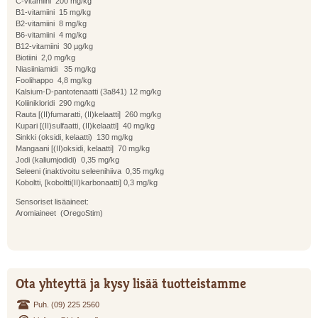
C-vitamiini 200 mg/kg
B1-vitamiini 15 mg/kg
B2-vitamiini 8 mg/kg
B6-vitamiini 4 mg/kg
B12-vitamiini 30 µg/kg
Biotiini 2,0 mg/kg
Niasiiniamidi 35 mg/kg
Foolihappo 4,8 mg/kg
Kalsium-D-pantotenaatti (3a841) 12 mg/kg
Koliinikloridi 290 mg/kg
Rauta [(II)fumaratti, (II)kelaatti] 260 mg/kg
Kupari [(II)sulfaatti, (II)kelaatti] 40 mg/kg
Sinkki (oksidi, kelaatti) 130 mg/kg
Mangaani [(II)oksidi, kelaatti] 70 mg/kg
Jodi (kaliumjodidi) 0,35 mg/kg
Seleeni (inaktivoitu seleenihiiva 0,35 mg/kg
Koboltti, [koboltti(II)karbonaatti] 0,3 mg/kg
Sensoriset lisäaineet:
Aromiaineet (OregoStim)
Ota yhteyttä ja kysy lisää tuotteistamme
Puh. (09) 225 2560