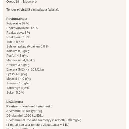
OregoStim, Mycororb
Tender
ei sisällä
sinimailasta (alfalfa).
Ravintoaineet:
Kuiva-aine 87 %
Raakavalkuaine 12 %
Raakarasva 3 %
Raakakuitu 18 %
Tuhka 8,5 %
Sulava raakavalkuainen 8,8 %
Kalsium 8,5 g/kg
Fosfori 4,5 g/kg
Magnesium 4,0 g/kg
Natrium 3,5 g/kg
Energia (ME) ka 10 MJ/kg
Lysiini 4,0 g/kg
Metioniini 4,0 g/kg
Treoniini 1,0 g/kg
Tärkkelys 5,0 %
Sokeri 5,0 %
Lisäaineet:
Ravitsemukselliset lisäaineet :
A-vitamiini 11000 ky/IE/kg
D3-vitamiini 1350 ky/IE/kg
E-vitamiini (all-rac-alfa-tokoferyyliasetaatti) 600 mg/kg
(1 mg all-rac-alfa-tokoferyyliasetaattia = 1 IU)