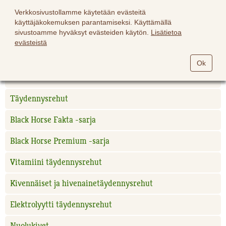
Verkkosivustollamme käytetään evästeitä
käyttäjäkokemuksen parantamiseksi. Käyttämällä
sivustoamme hyväksyt evästeiden käytön.
Lisätietoa
evästeistä
Hevoset
Ok
Black Horse hevosrehut
Täydennysrehut
Black Horse Fakta -sarja
Black Horse Premium -sarja
Vitamiini täydennysrehut
Kivennäiset ja hivenainetäydennysrehut
Elektrolyytti täydennysrehut
Nuolukivet