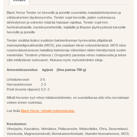
Black Horse Tender on hevosille ja poneille suunniteltu matalatärkkelysinen ja
vähäsokerinen täydennysrehu. Tender sopii hevosille, joiden ruokinnassa
tärkkelyksen ja sokerien määrää halutaan rajoittaa. Tender sopii mm.
herkkämahaisille, kaviokuumeherkille, toipilaille ja lihasten jäykkyydestä kärsiville
hevosille ja poneille.
Tender sisältää lisäksi suoliston bakteerikannan hyvinvointia ylläpitävää
mannaanioligosakkaridia (MOS), jota saadaan hiivan soluseinämästä. MOS sitoo
ruoansulatuskanavan haitallisia bakteereja vähentäen niiden kiinnittymistä suolen
seinämään. Tenderin yrttiseos ( Oregostim) parantaa rehun maittavuutta ja tekee
siitä miellyttävän tuoksuisen. Mukana myös mykotoksiinien sitoja.
Annostelusuositus kg/pvä (litra painaa 700 g)
Urheiluhevoset 3-5
Harrastehevoset 2-3
Ponit (koosta riippuen) 0,3 -2
Mikäli hevonen syö rehun hätäisesti/ahmien, on suositeltavaa että rehu turvotetaan
veteen ennen ruokintaa.
Lue lisää
Black Horse -rehujen kokemuksista.
Koostumus:
Viherjauho, Kauralese, Vehnälese, Pellavarouhe, Melassileike, Ohra, Seosmelassi,
Vuorisuola, Magnesiumoksidi, Monokalsiumfosfaatti, Vitamiini-hivenaineseos, MOS,