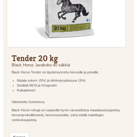
Tender 20 kg
Black Horse, lavakoko 40 säkkiä
Black Horse Tender on täydennysrehu hevosille ja poneille.
Matala sokeri- (5%) ja tärkkelyspitoisuus (5%)
Sisältää MOS ja Oregostim
Kuitupitoinen
Valmistettu Suomessa.
Black Horse-rehuja on saatavilla hyvin varustelluista maatalouskaupoista,
hevostarvikeliikkeistä, hevososastoilta, sekä edellä mainittujen
verkkokaupoista.
Kuvaus