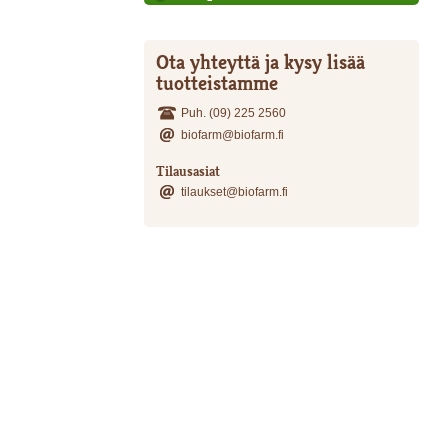
Ota yhteyttä ja kysy lisää
tuotteistamme
Puh. (09) 225 2560
biofarm@biofarm.fi
Tilausasiat
tilaukset@biofarm.fi