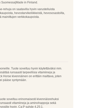
tu Suomessa|Made in Finland.
e-rehuja on saatavilla hyvin varustelluista
aupoista, hevostarvikeliikkeistä, hevososastoilta,
ä mainittujen verkkokaupoista.
oneille. Tuote soveltuu hyvin käytettäväksi mm.
ältää runsaasti tarpeellisia vitamiineja ja
 Horse kivennäinen on erittäin maittava, joten
a ei pääse syntymään.
 Tuote soveltuu erinomaisesti kivennäisrehuksi
 runsaasti vitamiineja ja aminohappoja sekä
vosille hyvin. Ca:P suhde 4,25:1.