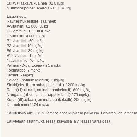
Sulava raakavalkuainen 32,0 g/kg
Muuntokelpoinen energia ka 5,8 MJ/kg
Lisäaineet:
Ravitsemukselliset lisäaineet:
A-vitamiini 62 000 IU/ kg
D3-vitamiini 10 000 IU/ kg
E-vitamiini 4 000 mg/kg
B1-vitamiini 160 mg/kg
B2-vitamiini 40 mg/kg
B6-vitamiini 20 mg/kg
B12-vitamiini 1 mg/kg
Niasiiniamidi 40 mg/kg
Kalsium-D-pantotenaatti 5 mg/kg
Foolihappo 2 mg/kg
Biotiini 5 mg/kg
Seleeni (natriumseleniitti) 3 mg/kg
Sinkki(oksidi, aminohappokelaatti) 1200 mg/kg
Rauta((II)sulfaatti, aminohappokelaatti) 600 mg/kg
Mangaani(oksidi, aminohappokelaatti) 575 mg/kg
Kupari((II)sulfaatti, aminohappokelaatti) 200 mg/kg
DL-metioniini 1124 mg/kg
Säilytettävä alle +18 °C lämpötilassa kuivassa paikassa. Förvaras i en tempera
Säilytetään asianmukaisessa, kuivassa ja viileässä varastossa.