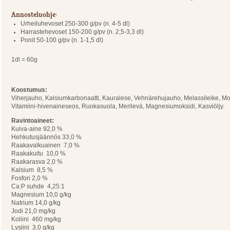
Annosteluohje:
Urheiluhevoset 250-300 g/pv (n. 4-5 dl)
Harrastehevoset 150-200 g/pv (n. 2,5-3,3 dl)
Ponit 50-100 g/pv (n. 1-1,5 dl)
1dl = 60g
Koostumus:
Viherjauho, Kalsiumkarbonaatti, Kauralese, Vehnärehujauho, Melassileike, Mo
Vitamiini-hivenaineseos, Ruokasuola, Merilevä, Magnesiumoksidi, Kasviöljy.
Ravintoaineet:
Kuiva-aine 92,0 %
Hehkutusjäännös 33,0 %
Raakavalkuainen 7,0 %
Raakakuitu 10,0 %
Raakarasva 2,0 %
Kalsium 8,5 %
Fosfori 2,0 %
Ca:P suhde 4,25:1
Magnesium 10,0 g/kg
Natrium 14,0 g/kg
Jodi 21,0 mg/kg
Koliini 460 mg/kg
Lysiini 3,0 g/kg