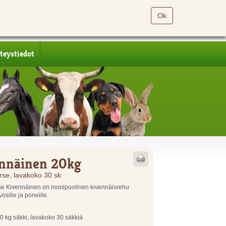
Ok
teystiedot
nnäinen 20kg
rse, lavakoko 30 sk
se Kivennäinen on monipuolinen kivennäisrehu
vosille ja poneille.
 kg säkki, lavakoko 30 säkkiä