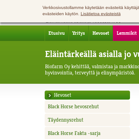
Verkkosivustollamme käytetään evästeitä käyttä
evästeiden käytön.
Lisätietoa evästeistä
Etusivu
Yritys
Hevoset
Lemmikit
Eläintärkeällä asialla jo
Biofarm Oy kehittää, valmistaa ja markkinoi
hyvinvointia, terveyttä ja elinympäristöä.
Hevoset
Black Horse hevosrehut
Täydennysrehut
Black Horse Fakta -sarja