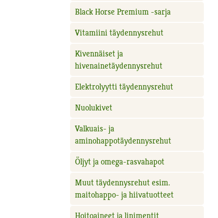
Black Horse Premium -sarja
Vitamiini täydennysrehut
Kivennäiset ja
hivenainetäydennysrehut
Elektrolyytti täydennysrehut
Nuolukivet
Valkuais- ja
aminohappotäydennysrehut
Öljyt ja omega-rasvahapot
Muut täydennysrehut esim.
maitohappo- ja hiivatuotteet
Hoitoaineet ja linimentit