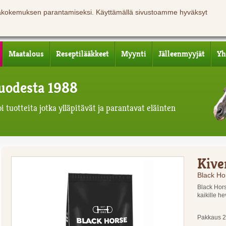
jäkokemuksen parantamiseksi. Käyttämällä sivustoamme hyväksyt
Maatalous
Reseptilääkkeet
Myynti
Jälleenmyyjät
Yh
 vuodesta 1988
 tuotteita jotka ylläpitävät ja parantavat eläinten
Kive
Black Ho
Black Hor
kaikille he
Pakkaus 20