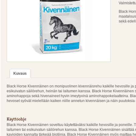
Valmistet
Black Hors
maatalousk
sekä edell
Kuvaus
Black Horse Kivennäinen on monipuolinen kivennäisrehu kaikille hevosille ja p
esikuivatun säilörehun, heinän tai laitumen kanssa. Black Horse Kivennäinen sis
aminohappoja sekä hivenaineet hyvin imeytyvinä aminohappokelaatteina. Black
hevoset syövät mielellään kaiken niille annetun kivennäisen ja näin puutoksi
Käyttöohje
Black Horse Kivennäinen soveltuu käytettäväksi kaikille hevosille ja poneille.
laitumen tai esikuivatun säilörehun kanssa. Black Horse Kivennäinen sisältää
kavioiden kannalta tärkeää biotiinia. Black Horse Kivennäinen myös maittaa he