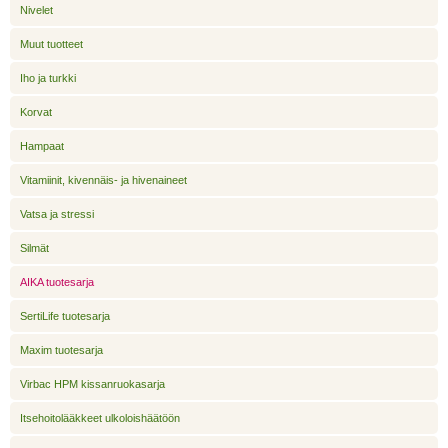
Nivelet
Muut tuotteet
Iho ja turkki
Korvat
Hampaat
Vitamiinit, kivennäis- ja hivenaineet
Vatsa ja stressi
Silmät
AIKA tuotesarja
SertiLife tuotesarja
Maxim tuotesarja
Virbac HPM kissanruokasarja
Itsehoitolääkkeet ulkoloishäätöön