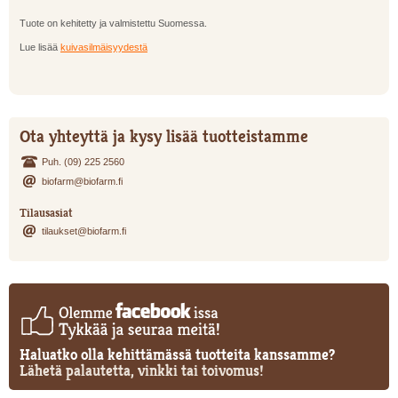
Tuote on kehitetty ja valmistettu Suomessa.
Lue lisää
kuivasilmäisyydestä
Ota yhteyttä ja kysy lisää tuotteistamme
Puh. (09) 225 2560
biofarm@biofarm.fi
Tilausasiat
tilaukset@biofarm.fi
Haluatko olla kehittämässä tuotteita kanssamme?
Lähetä palautetta, vinkki tai toivomus!