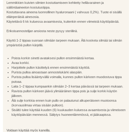
Lemmikkien kuivien silmien kostuttamiseen kehitetty hellävarainen ja
säilöntäaineeton kostutustippa.
Kostuttavana aineena luonnollinen hyaluronaani ( vahvuus 0,2%). Tuote ei sisällä
eläinperäisiä ainesosia.
Käytettävä 6 kk kuluessa avaamisesta, kuitenkin ennen viimeistä käyttöpäivää.
Erikoisannostelijan ansiosta neste pysyy steriilinä.
Käyttö:1-2 tippaa suoraan silmään tarpeen mukaan. Älä kosketa silmää tai silmän
ympäristöä pullon kärjellä.
Poista korkin sinetti avataksesi pullon ensimmäistä kertaa.
Avaa korkki.
Harjoittele pullon käsittelyä ennen ensimmäistä käyttöä.
Purista pulloa ainoastaan annostelukärki alaspäin.
Purista pulloa lisääntyvällä voimalla, kunnes pullon kärkeen muodostuva tippa
putoaa.
Laita 1–2 tippaa kumpaankin silmään 2–3 kertaa päivässä tai tarpeen mukaan.
Ravista pullon kärkeen jäävä ylimääräinen tippa pois ja sulje korkki käytön
jälkeen.
Älä sulje korkkia ennen kuin pullo on palautunut alkuperäiseen muotoonsa
(korvausilmaa virtaa sisään pulloon).
Sisältö tulee käyttää kuuden (6) kuukauden kuluessa avaamisesta ja viimeiseen
käyttöpäivään mennessä. Säilytys huoneenlämmössä, ei jääkaapissa.
Voidaan käyttää myös kaneilla.