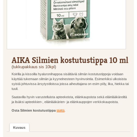
AIKA Silmien kostutustippa 10 ml
(tukkupakkaus sis 10kpl)
Koirilla ja kissoilla hyaluronihappoa sisältäviä silmän kostutustippoja voidaan
käyttää tukemaan silmän ja kyynelnesteen hyvinvointia. Esimerkiksi ulkoisista
syistä johtuvissa ärsytystiloissa joissa aiheuttajana on esim pöly, lika, hiekka tai
tuuli.
Saatavilla hyvin varustelluista apteekeista, eläinkaupoista sekä eläinlääkäreiltä
ja lisäksi apteekkien-, eläinlääkärien- ja eläinkauppojen verkkokaupoista.
Osta Silmien kostutustippa
täältä
.
Kuvaus