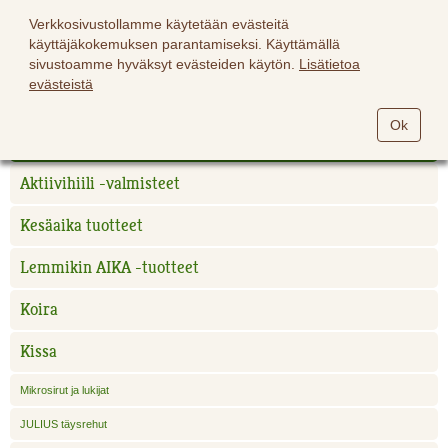
Verkkosivustollamme käytetään evästeitä
käyttäjäkokemuksen parantamiseksi. Käyttämällä
sivustoamme hyväksyt evästeiden käytön.
Lisätietoa
evästeistä
Hevoset
Ok
Lemmikit
Aktiivihiili -valmisteet
Kesäaika tuotteet
Lemmikin AIKA -tuotteet
Koira
Kissa
Mikrosirut ja lukijat
JULIUS täysrehut