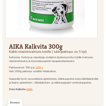
AIKA Kalkvita 300g
Kalkki-vitamiinivalmiste koirille ( tukkupakkaus sis 5 kpl)
Kalsiumia, fosforia ja vitamiineja sisältävä täydennysrehu koirille kotiruoan
vitaminoimiseksi ja kivennäissaannin tasapainottamiseksi.
Pakkauskoot: 300 g ja
1000 g
Vain 1000g pakkaus sisältää mittalusikan.
Saatavilla hyvin varustelluista apteekeista, eläinkaupoista sekä eläinlääkäreiltä
ja lisäksi apteekkien-, eläinlääkärien- ja eläinkauppojen verkkokaupoista.
Osta Kalkvita
täältä
.
Kuvaus