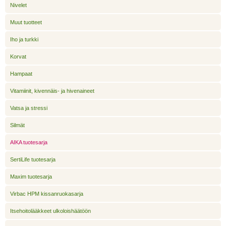
Nivelet
Muut tuotteet
Iho ja turkki
Korvat
Hampaat
Vitamiinit, kivennäis- ja hivenaineet
Vatsa ja stressi
Silmät
AIKA tuotesarja
SertiLife tuotesarja
Maxim tuotesarja
Virbac HPM kissanruokasarja
Itsehoitolääkkeet ulkoloishäätöön