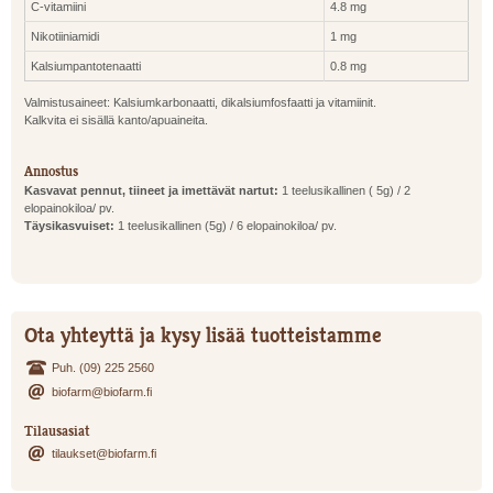
C-vitamiini
4.8 mg
Nikotiiniamidi
1 mg
Kalsiumpantotenaatti
0.8 mg
Valmistusaineet: Kalsiumkarbonaatti, dikalsiumfosfaatti ja vitamiinit.
Kalkvita ei sisällä kanto/apuaineita.
Annostus
Kasvavat pennut, tiineet ja imettävät nartut:
1 teelusikallinen ( 5g) / 2
elopainokiloa/ pv.
Täysikasvuiset:
1 teelusikallinen (5g) / 6 elopainokiloa/ pv.
Ota yhteyttä ja kysy lisää tuotteistamme
Puh. (09) 225 2560
biofarm@biofarm.fi
Tilausasiat
tilaukset@biofarm.fi