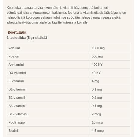
Kotiruoka saattaa tarvita kivennäis- ja vitamiinitäydennystä koiran eri
elämänvaiheissa. Apuaineeton kalsiumia, fosforia ja vitamiineja sisältävä jauhe on
helppo lisätä kotiruoan sekaan, jolloin se syödään helposti ruoan seassa eikä
aiheuta lisätyötä omistajalle tai käsittelystressiä koiralle.
Koostumus
1 teelusikka (5 g) sisältää
kalsium
1500 mg
Fosfori
500 mg
A-vitamiini
400 KY
D3-vitamiini
40 KY
E-vitamiini
4 mg
B1-vitamiini
0.1 mg
B2-vitamini
0.2 mg
B6-vitamiini
0.1 mg
B12-vitamiini
2 mcg
Foolihappo
10 mcg
Biotiini
4.5 mcg