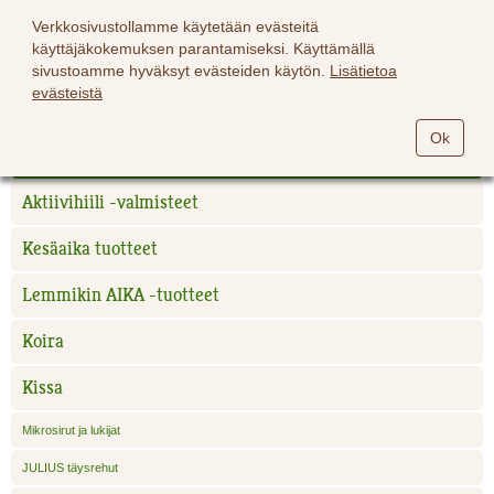
Verkkosivustollamme käytetään evästeitä
käyttäjäkokemuksen parantamiseksi. Käyttämällä
sivustoamme hyväksyt evästeiden käytön.
Lisätietoa
evästeistä
Hevoset
Ok
Lemmikit
Aktiivihiili -valmisteet
Kesäaika tuotteet
Lemmikin AIKA -tuotteet
Koira
Kissa
Mikrosirut ja lukijat
JULIUS täysrehut