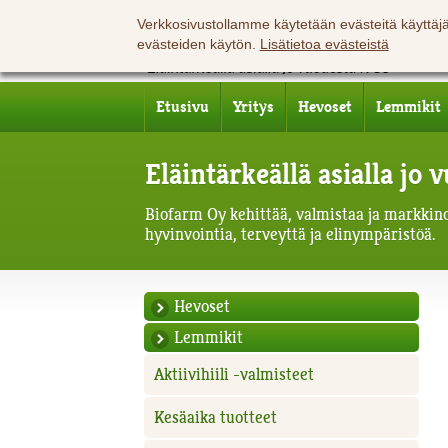
Verkkosivustollamme käytetään evästeitä käyttä
evästeiden käytön.
Lisätietoa evästeistä
Etusivu
Yritys
Hevoset
Lemmikit
Eläintärkeällä asialla jo
Biofarm Oy kehittää, valmistaa ja markkinoi
hyvinvointia, terveyttä ja elinympäristöä.
Hevoset
Lemmikit
Aktiivihiili -valmisteet
Kesäaika tuotteet