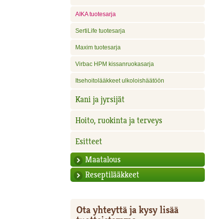
AIKA tuotesarja
SertiLife tuotesarja
Maxim tuotesarja
Virbac HPM kissanruokasarja
Itsehoitolääkkeet ulkoloishäätöön
Kani ja jyrsijät
Hoito, ruokinta ja terveys
Esitteet
Maatalous
Reseptilääkkeet
Ota yhteyttä ja kysy lisää