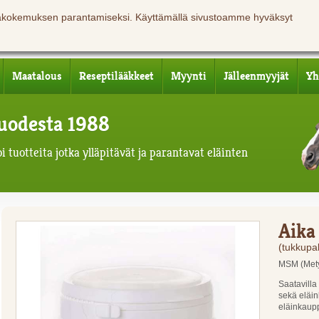
jäkokemuksen parantamiseksi. Käyttämällä sivustoamme hyväksyt
Maatalous
Reseptilääkkeet
Myynti
Jälleenmyyjät
Yh
 vuodesta 1988
 tuotteita jotka ylläpitävät ja parantavat eläinten
Aika
(tukkupa
MSM (Mety
Saatavilla
sekä eläin
eläinkaup