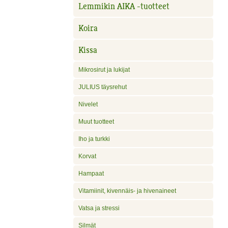
Lemmikin AIKA -tuotteet
Koira
Kissa
Mikrosirut ja lukijat
JULIUS täysrehut
Nivelet
Muut tuotteet
Iho ja turkki
Korvat
Hampaat
Vitamiinit, kivennäis- ja hivenaineet
Vatsa ja stressi
Silmät