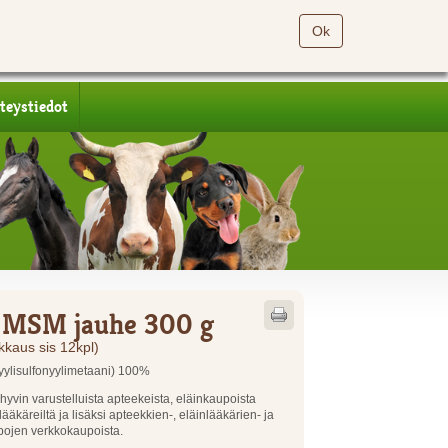
Ok
teystiedot
 MSM jauhe 300 g
kkaus sis 12kpl)
ylisulfonyylimetaani) 100%
 hyvin varustelluista apteekeista, eläinkaupoista
lääkäreiltä ja lisäksi apteekkien-, eläinlääkärien- ja
pojen verkkokaupoista.