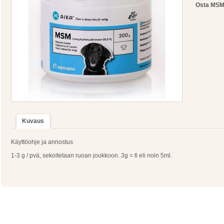
Osta MS
Kuvaus
Käyttöohje ja annostus
1-3 g / pvä, sekoitetaan ruoan joukkoon. 3g = tl eli noin 5ml.