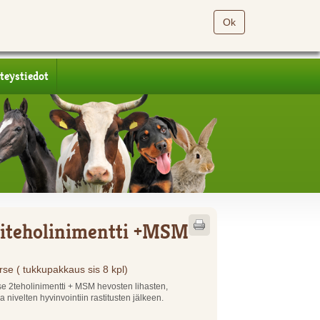
Ok
teystiedot
iteholinimentti +MSM
rse ( tukkupakkaus sis 8 kpl)
e 2teholinimentti + MSM hevosten lihasten,
a nivelten hyvinvointiin rastitusten jälkeen.