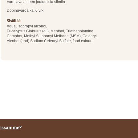
Varottava aineen joutumista silmiin.
Dopingvaroaika: 0 vrk
Sisältää:
Aqua, Isopropyl alcohol,
Eucalyptus Globulus (oil), Menthol, Triethanolamine,
Camphor, Methyl Sulphonyl Methane (MSM), Cetearyl
Alcohol (and) Sodium Cetearyl Sulfate, food colour.
kanssamme?