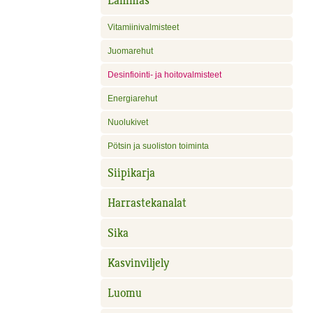
Lammas
Vitamiinivalmisteet
Juomarehut
Desinfiointi- ja hoitovalmisteet
Energiarehut
Nuolukivet
Pötsin ja suoliston toiminta
Siipikarja
Harrastekanalat
Sika
Kasvinviljely
Luomu