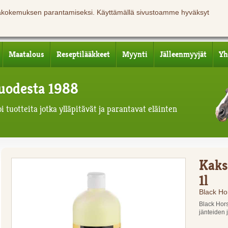
jäkokemuksen parantamiseksi. Käyttämällä sivustoamme hyväksyt
Maatalous
Reseptilääkkeet
Myynti
Jälleenmyyjät
Yh
 vuodesta 1988
 tuotteita jotka ylläpitävät ja parantavat eläinten
Kaks
1l
Black Ho
Black Hors
jänteiden j