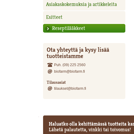
Asiakaskokemuksia ja artikkeleita
Esitteet
Reseptilääkkeet
Ota yhteyttä ja kysy lisää
tuotteistamme
Puh. (09) 225 2560
biofarm@biofarm.fi
Tilausasiat
tilaukset@biofarm.fi
Tekijät
Haluatko olla kehittämässä tuotteita 
Lähetä palautetta, vinkki tai toivomus!