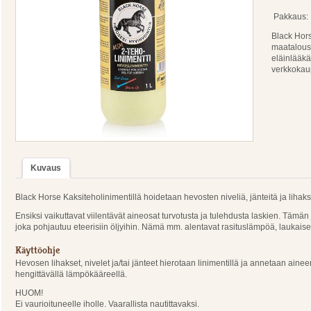
Pakkaus: 
Black Hors
maatalousk
eläinlääkä
verkkokau
Kuvaus
Black Horse Kaksiteholinimentillä hoidetaan hevosten niveliä, jänteitä ja lihak
Ensiksi vaikuttavat viilentävät aineosat turvotusta ja tulehdusta laskien. Tämän
joka pohjautuu eteerisiin öljyihin. Nämä mm. alentavat rasituslämpöä, laukaiseva
Käyttöohje
Hevosen lihakset, nivelet ja/tai jänteet hierotaan linimentillä ja annetaan aine
hengittävällä lämpökääreellä.
HUOM!
Ei vaurioituneelle iholle. Vaarallista nautittavaksi.