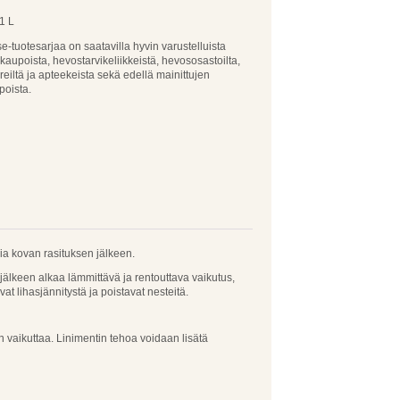
1 L
e-tuotesarjaa on saatavilla hyvin varustelluista
aupoista, hevostarvikeliikkeistä, hevososastoilta,
reiltä ja apteekeista sekä edellä mainittujen
poista.
sia kovan rasituksen jälkeen.
 jälkeen alkaa lämmittävä ja rentouttava vaikutus,
t lihasjännitystä ja poistavat nesteitä.
en vaikuttaa. Linimentin tehoa voidaan lisätä