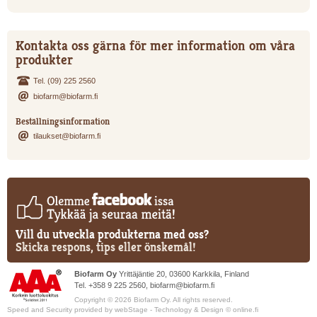
Kontakta oss gärna för mer information om våra
produkter
Tel. (09) 225 2560
biofarm@biofarm.fi
Beställningsinformation
tilaukset@biofarm.fi
Vill du utveckla produkterna med oss?
Skicka respons, tips eller önskemål!
Biofarm Oy
Yrittäjäntie 20, 03600 Karkkila, Finland
Tel. +358 9 225 2560,
biofarm@biofarm.fi
Copyright © 2026 Biofarm Oy. All rights reserved.
Speed and Security provided by
webStage
- Technology & Design ©
online.fi