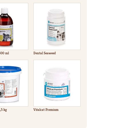
00 ml
Dental Seaweed
,5 kg
Vitalcat Premium