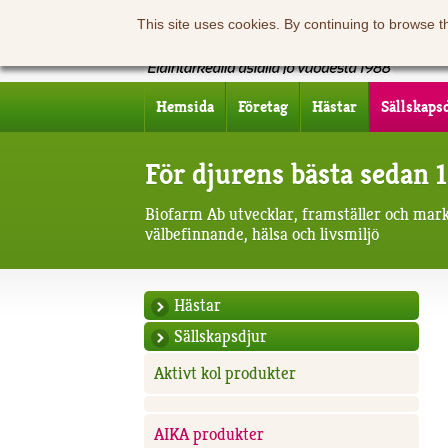
This site uses cookies. By continuing to browse t
Hemsida
Företag
Hästar
Sällskaps
För djurens bästa sedan 
Biofarm Ab utvecklar, framställer och mar
välbefinnande, hälsa och livsmiljö
Hästar
Sällskapsdjur
Aktivt kol produkter
AIKA produkter