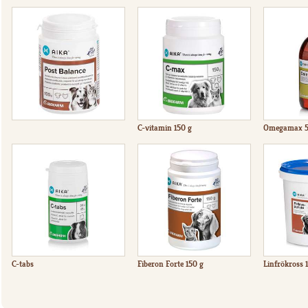
C-vitamin 150 g
Omegamax 5
C-tabs
Fiberon Forte 150 g
Linfrökross 1