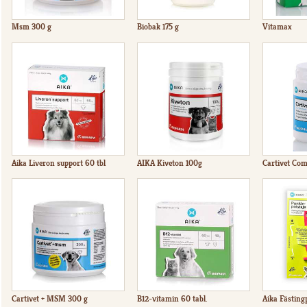
Msm 300 g
Biobak 175 g
Vitamax
Aika Liveron support 60 tbl
AIKA Kiveton 100g
Cartivet Com
Cartivet + MSM 300 g
B12-vitamin 60 tabl.
Aika Fästing