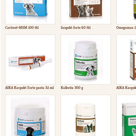
Cartivet+MSM 100 tbl
Inupekt forte 60 tbl
Omegamax 1
AIKA Kaopekt Forte pasta 32 ml
Kalkvita 300 g
AIKA Kaopek