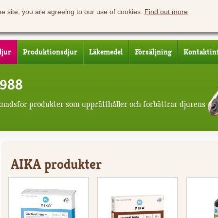
he site, you are agreeing to our use of cookies.
Find out more
djur
Produktionsdjur
Läkemedel
Försäljning
Kontaktin
1988
knadsför produkter som upprätthåller och förbättrar djurens
AIKA produkter