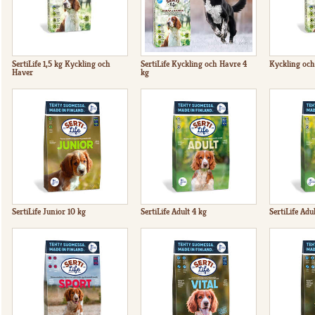
SertiLife 1,5 kg Kyckling och
SertiLife Kyckling och Havre 4
Kyckling och
Haver
kg
SertiLife Junior 10 kg
SertiLife Adult 4 kg
SertiLife Adu