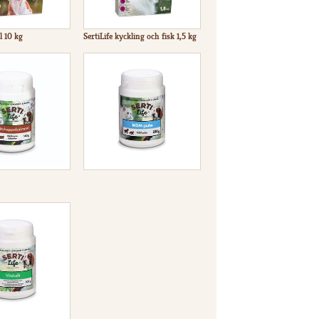
l 10 kg
SertiLife kyckling och fisk 1,5 kg