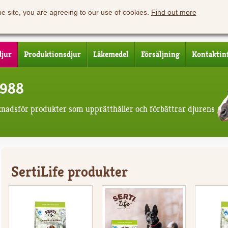
he site, you are agreeing to our use of cookies.
Find out more
djur
Produktionsdjur
Läkemedel
Försäljning
Kontaktin
1988
knadsför produkter som upprätthåller och förbättrar djurens
SertiLife produkter