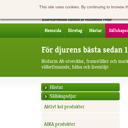
This site uses cookies. By continuing to browse t
Hemsida
Företag
Hästar
Sällskaps
För djurens bästa sedan 
Biofarm Ab utvecklar, framställer och mar
välbefinnande, hälsa och livsmiljö
Hästar
Sällskapsdjur
Aktivt kol produkter
AIKA produkter