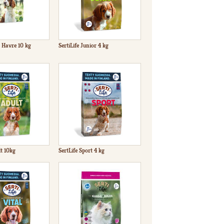
 Havre 10 kg
SertiLife Junior 4 kg
lt 10kg
SertLife Sport 4 kg