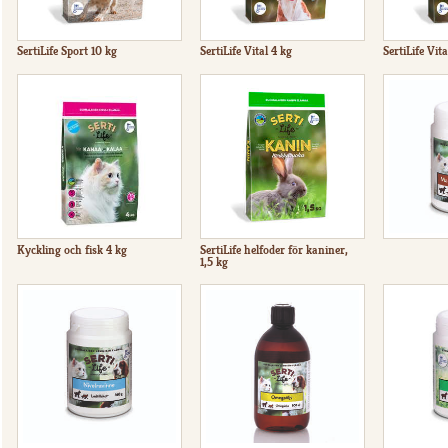
SertiLife Sport 10 kg
SertiLife Vital 4 kg
SertiLife Vita
Kyckling och fisk 4 kg
SertiLife helfoder för kaniner,
1,5 kg