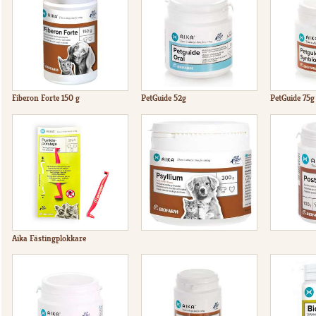
Fiberon Forte 150 g
PetGuide 52g
PetGuide 75g
Aika Fästingplokkare