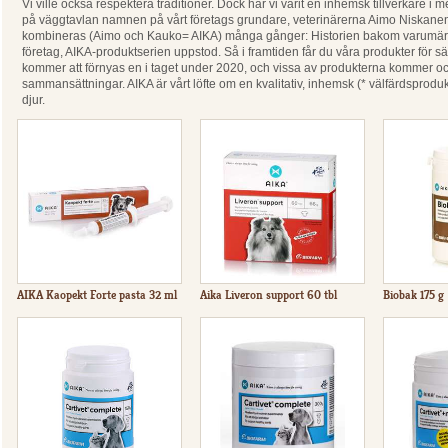
Vi ville också respektera traditioner. Dock har vi varit en inhemsk tillverkare i m
på väggtavlan namnen på vårt företags grundare, veterinärerna Aimo Niska
kombineras (Aimo och Kauko= AIKA) många gånger: Historien bakom varumärket 
företag, AIKA-produktserien uppstod. Så i framtiden får du våra produkter för 
kommer att förnyas en i taget under 2020, och vissa av produkterna kommer o
sammansättningar. AIKA är vårt löfte om en kvalitativ, inhemsk (* välfärdsprodukt f
djur.
AIKA Kaopekt Forte pasta 32 ml
Aika Liveron support 60 tbl
Biobak 175 g