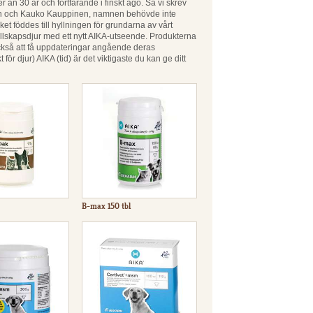
er än 30 år och fortfarande i finskt ägo. Så vi skrev
nen och Kauko Kauppinen, namnen behövde inte
föddes till hyllningen för grundarna av vårt
sällskapsdjur med ett nytt AIKA-utseende. Produkterna
ckså att få uppdateringar angående deras
ör djur) AIKA (tid) är det viktigaste du kan ge ditt
B-max 150 tbl