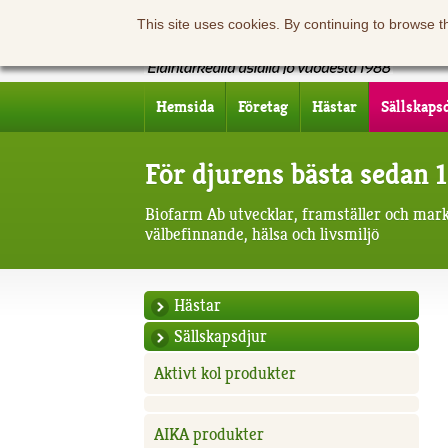
This site uses cookies. By continuing to browse t
Hemsida
Företag
Hästar
Sällskaps
För djurens bästa sedan 
Biofarm Ab utvecklar, framställer och mar
välbefinnande, hälsa och livsmiljö
Hästar
Sällskapsdjur
Aktivt kol produkter
AIKA produkter