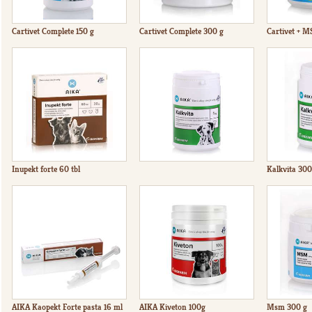
Cartivet Complete 150 g
Cartivet Complete 300 g
Cartivet + 
Inupekt forte 60 tbl
Kalkvita 300
AIKA Kaopekt Forte pasta 16 ml
AIKA Kiveton 100g
Msm 300 g