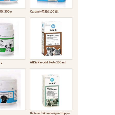
MSM 300 g
Cartivet+MSM 100 tbl
 g
AIKA Kaopekt Forte 200 ml
Biofarm fuktande ögondroppar