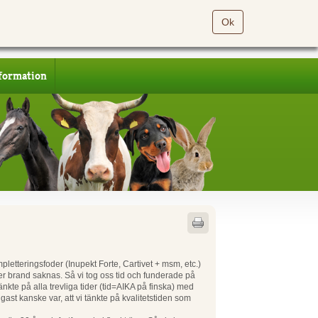
Ok
formation
letteringsfoder (Inupekt Forte, Cartivet + msm, etc.)
er brand saknas. Så vi tog oss tid och funderade på
tänkte på alla trevliga tider (tid=AIKA på finska) med
igast kanske var, att vi tänkte på kvalitetstiden som