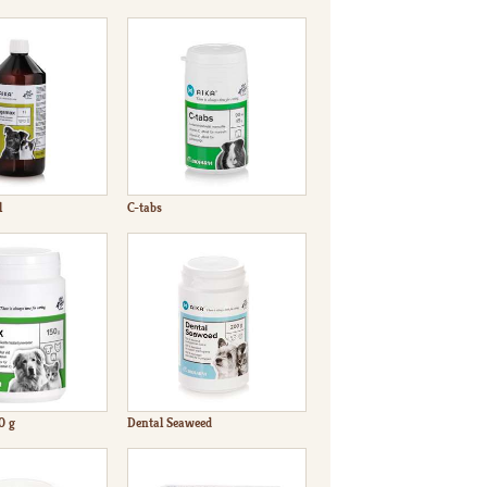
l
C-tabs
0 g
Dental Seaweed