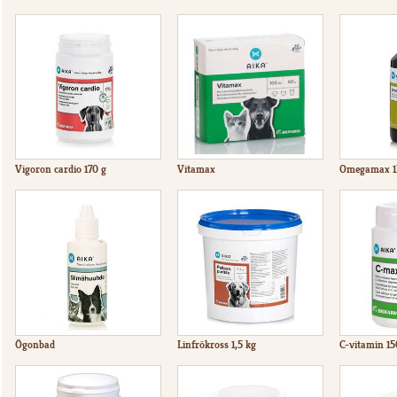
Vigoron cardio 170 g
Vitamax
Omegamax 1
Ögonbad
Linfrökross 1,5 kg
C-vitamin 15