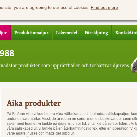
he site, you are agreeing to our use of cookies.
Find out more
djur
Produktionsdjur
Läkemedel
Försäljning
Kontaktin
1988
knadsför produkter som upprätthåller och förbättrar djurens
Aika produkter
På Biofarm ville vi kombinera våra välbekanta och betrodda sällskapsdjurs komp
under ett varumärke. Visst, de är redan en serie, men ett beskrivande namn ell
saker med teamet: vi tänkte på djurens junior tid, vi tänkte på senior tiden. . Vi 
våra sällskapsdjur, vi tänkte på en återhämtningstid tex. efter en operation. Vikt
varje ägare, husse och matte ger sitt djur.