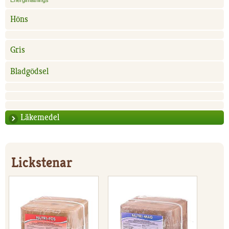
Energimatnings
Höns
Gris
Bladgödsel
Läkemedel
Lickstenar