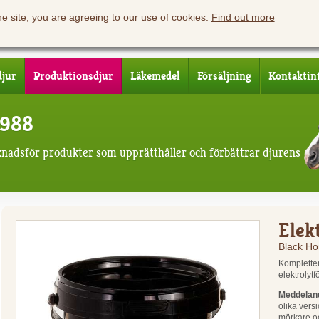
he site, you are agreeing to our use of cookies.
Find out more
djur
Produktionsdjur
Läkemedel
Försäljning
Kontaktin
1988
knadsför produkter som upprätthåller och förbättrar djurens
Elek
Black Ho
Kompletter
elektrolytf
Meddeland
olika vers
mörkare o