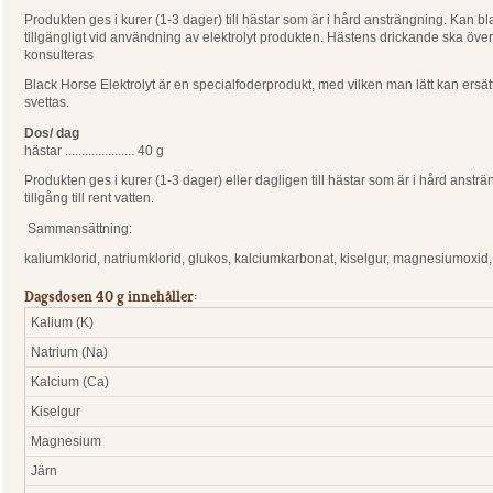
Produkten ges i kurer (1-3 dager) till hästar som är i hård ansträngning. Kan bla
tillgängligt vid användning av elektrolyt produkten. Hästens drickande ska överv
konsulteras
Black Horse Elektrolyt är en specialfoderprodukt, med vilken man lätt kan ers
svettas.
Dos/ dag
hästar ..................... 40 g
Produkten ges i kurer (1-3 dager) eller dagligen till hästar som är i hård anstr
tillgång till rent vatten.
Sammansättning:
kaliumklorid, natriumklorid, glukos, kalciumkarbonat, kiselgur, magnesiumoxid
Dagsdosen 40 g innehåller:
Kalium (K)
Natrium (Na)
Kalcium (Ca)
Kiselgur
Magnesium
Järn