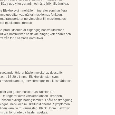
 Båda uppfyller garantin och är därför tillgängliga.
e Elektrolyytti innehåller mineraler som har flera
a uppgifter vad gäller musklernas funktion.
erna transporterar nervimpulser till musklerna och
er musklernas rörelse.
e-produktserien är tillgänglig hos välutrustade
utiker, hästbutiker, hästavdelningar, veterinärer och
mt från förut nämnda nätbutiker.
svettande förlorar hästen mycket av dessa för
o.m. 15-20 l/ timme. Elektrolytbristen syns
ra muskelkramper, nervstörningar, muskelsmärta och
ifter vad gäller musklernas funktion De
. De reglerar även vätskebalansen i kroppen. I
funktioner viktiga näringsämnen. I hård ansträngning
ubbningar i nerv- och muskelfunktionerna. Symptomen
öljden vara t.o.m. värmeslag. Black Horse Elektrolyt
m går förlorade då hästen svettas.