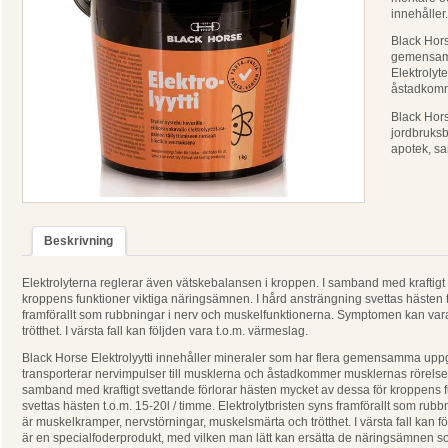
innehåller.
Black Hors
gemensamm
Elektrolyt
åstadkomm
Black Hors
jordbruksb
apotek, sa
Beskrivning
Elektrolyterna reglerar även vätskebalansen i kroppen. I samband med kraftigt 
kroppens funktioner viktiga näringsämnen. I hård ansträngning svettas hästen t.
framförallt som rubbningar i nerv och muskelfunktionerna. Symptomen kan va
trötthet. I värsta fall kan följden vara t.o.m. värmeslag.
Black Horse Elektrolyytti innehåller mineraler som har flera gemensamma uppg
transporterar nervimpulser till musklerna och åstadkommer musklernas rörelse
samband med kraftigt svettande förlorar hästen mycket av dessa för kroppens 
svettas hästen t.o.m. 15-20l / timme. Elektrolytbristen syns framförallt som r
är muskelkramper, nervstörningar, muskelsmärta och trötthet. I värsta fall kan f
är en specialfoderprodukt, med vilken man lätt kan ersätta de näringsämnen so