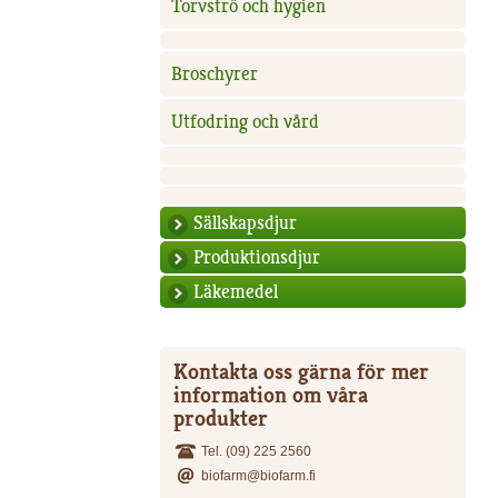
Torvströ och hygien
Broschyrer
Utfodring och vård
Sällskapsdjur
Produktionsdjur
Läkemedel
Kontakta oss gärna för mer
information om våra
produkter
Tel. (09) 225 2560
biofarm@biofarm.fi