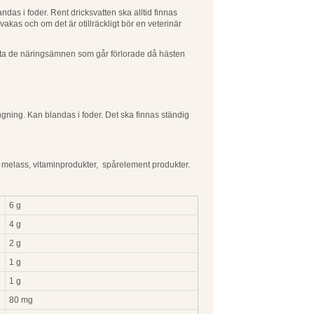
ndas i foder. Rent dricksvatten ska alltid finnas
akas och om det är otillräckligt bör en veterinär
ätta de näringsämnen som går förlorade då hästen
ängning. Kan blandas i foder. Det ska finnas ständig
, melass, vitaminprodukter, spårelement produkter.
6 g
4 g
2 g
1 g
1 g
80 mg