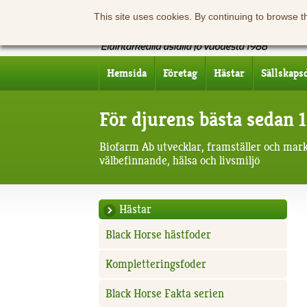
This site uses cookies. By continuing to browse t
Hemsida
Företag
Hästar
Sällskaps
För djurens bästa sedan 
Biofarm Ab utvecklar, framställer och mar
välbefinnande, hälsa och livsmiljö
Hästar
Black Horse hästfoder
Kompletteringsfoder
Black Horse Fakta serien