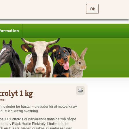
Ok
formation
trolyt 1 kg
rse
ingsfoder för hästar – dietfoder för at motverka av
örlust vid kraftig svettning
e 27.1.2026:
För närvarande finns det två något
ioner av Black Horse Elektrolyt i butikerna, en
ch en ljusare, färgen orsakas av melassen den