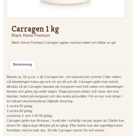
Carragen 1 kg
Black Horse Premium
Black Horse Premium Carragen upptar mycket vatten och bildar en gel.
Beskrivning
Blanda ca. 50 g (ca. 1 dl) Carragen tex. i en kastrull som rymmer 2 liter vatten.
Låt blandningen koka upp och rör om då och då. Carragen gelén kan också
tillredas så att Carragen blandas på morgonen med hett vatten och blandningen
lämnas och gelea sig under dagen. Dagsransonen delas i två varav den ena
blandas: fodret på morgonen och den andra på kvällen. För en kur som dröjer i
en månad rekommenderas följande dosering:
1.vecka 50 g/dag
2.vecka 80 g/dag
veckorna 3. och 4 30-50 g/dag
Carragen gelén kan förvaras; i svalt eller i kylskåp i ett par dygns tid. Därför kan
dosen för några dygn tillredas på en gång. Efter behov kan den egentliga kuren
fortsättas med en halv dos. Ett kilo Carragen räcker för två veckor.