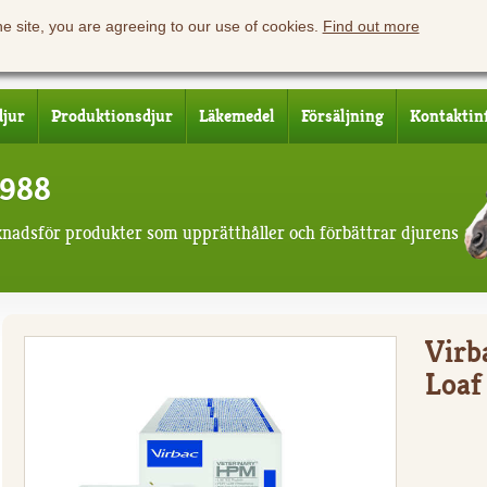
he site, you are agreeing to our use of cookies.
Find out more
djur
Produktionsdjur
Läkemedel
Försäljning
Kontaktin
1988
knadsför produkter som upprätthåller och förbättrar djurens
Virb
Loaf