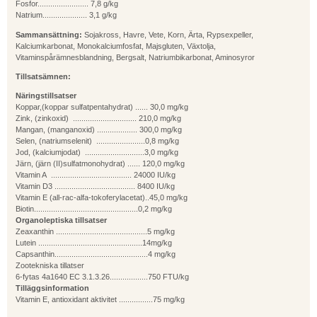
Fosfor........................ 7,8 g/kg
Natrium..................... 3,1 g/kg
Sammansättning:
Sojakross, Havre, Vete, Korn, Ärta, Rypsexpeller,
Kalciumkarbonat, Monokalciumfosfat, Majsgluten, Växtolja,
Vitaminspårämnesblandning, Bergsalt, Natriumbikarbonat, Aminosyror
Tillsatsämnen:
Näringstillsatser
Koppar,(koppar sulfatpentahydrat) ...... 30,0 mg/kg
Zink, (zinkoxid) .............................. 210,0 mg/kg
Mangan, (manganoxid) ................... 300,0 mg/kg
Selen, (natriumselenit) .......................0,8 mg/kg
Jod, (kalciumjodat) ............................3,0 mg/kg
Järn, (järn (II)sulfatmonohydrat) ...... 120,0 mg/kg
Vitamin A ...................................... 24000 IU/kg
Vitamin D3 ...................................... 8400 IU/kg
Vitamin E (all-rac-alfa-tokoferylacetat)..45,0 mg/kg
Biotin.................................................0,2 mg/kg
Organoleptiska tillsatser
Zeaxanthin ...........................................5 mg/kg
Lutein .................................................14mg/kg
Capsanthin............................................4 mg/kg
Zootekniska tillatser
6-fytas 4a1640 EC 3.1.3.26..................750 FTU/kg
Tilläggsinformation
Vitamin E, antioxidant aktivitet ................75 mg/kg