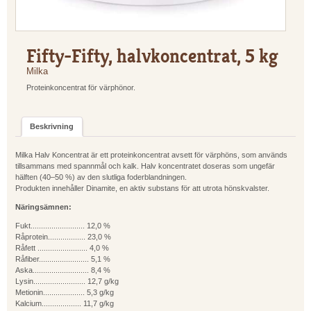
Fifty-Fifty, halvkoncentrat, 5 kg
Milka
Proteinkoncentrat för värphönor.
Beskrivning
Milka Halv Koncentrat är ett proteinkoncentrat avsett för värphöns, som används
tillsammans med spannmål och kalk. Halv koncentratet doseras som ungefär
hälften (40–50 %) av den slutliga foderblandningen.
Produkten innehåller Dinamite, en aktiv substans för att utrota hönskvalster.
Näringsämnen:
Fukt.......................... 12,0 %
Råprotein.................. 23,0 %
Råfett ........................ 4,0 %
Råfiber........................ 5,1 %
Aska........................... 8,4 %
Lysin......................... 12,7 g/kg
Metionin.................... 5,3 g/kg
Kalcium................... 11,7 g/kg