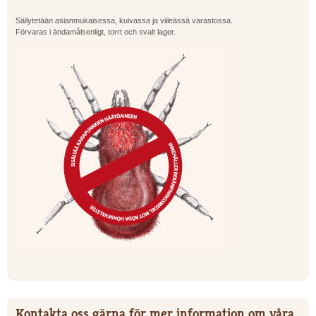
Säilytetään asianmukaisessa, kuivassa ja viileässä varastossa.
Förvaras i ändamålsenligt, torrt och svalt lager.
Kontakta oss gärna för mer information om våra