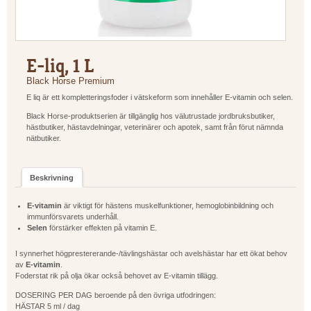
E-liq, 1 L
Black Horse Premium
E liq är ett kompletteringsfoder i vätskeform som innehåller E-vitamin och selen.
Black Horse-produktserien är tillgänglig hos välutrustade jordbruksbutiker,
hästbutiker, hästavdelningar, veterinärer och apotek, samt från förut nämnda
nätbutiker.
Beskrivning
E-vitamin
är viktigt för hästens muskelfunktioner, hemoglobinbildning och
immunförsvarets underhåll.
Selen
förstärker effekten på vitamin E.
I synnerhet högprestererande-/tävlingshästar och avelshästar har ett ökat behov
av
E-vitamin
.
Foderstat rik på olja ökar också behovet av E-vitamin tillägg.
DOSERING PER DAG beroende på den övriga utfodringen:
HÄSTAR 5 ml / dag