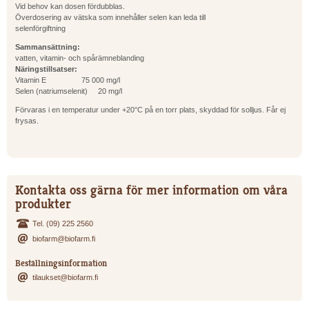
Vid behov kan dosen fördubblas.
Överdosering av vätska som innehåller selen kan leda till
selenförgiftning
Sammansättning:
vatten, vitamin- och spårämneblanding
Näringstillsatser:
Vitamin E 75 000 mg/l
Selen (natriumselenit) 20 mg/l
Förvaras i en temperatur under +20°C på en torr plats, skyddad för solljus. Får ej
frysas.
Kontakta oss gärna för mer information om våra
produkter
Tel. (09) 225 2560
biofarm@biofarm.fi
Beställningsinformation
tilaukset@biofarm.fi