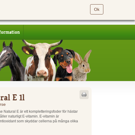
Ok
formation
ral E 1l
rse
e Natural E är ett kompletteringsfoder för hästar
ller naturligt E-vitamin. E-vitamin är
t antioxidant som skyddar cellerna på många olika