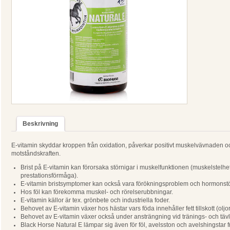
Beskrivning
E-vitamin skyddar kroppen från oxidation, påverkar positivt muskelvävnaden o
motståndskraften.
Brist på E-vitamin kan förorsaka störnigar i muskelfunktionen (muskelstelh
prestationsförmåga).
E-vitamin bristsymptomer kan också vara förökningsproblem och hormonstö
Hos föl kan förekomma muskel- och rörelserubbningar.
E-vitamin källor är tex. grönbete och industriella foder.
Behovet av E-vitamin växer hos hästar vars föda innehåller fett tillskott (oljor, 
Behovet av E-vitamin växer också under ansträngning vid tränings- och tävl
Black Horse Natural E lämpar sig även för föl, avelsston och avelshingsta