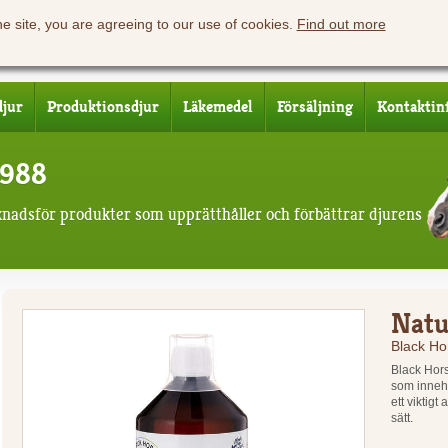
he site, you are agreeing to our use of cookies.
Find out more
djur
Produktionsdjur
Läkemedel
Försäljning
Kontaktin
1988
knadsför produkter som upprätthåller och förbättrar djurens
Natu
Black Ho
Black Hors
som innehå
ett viktig
sätt.