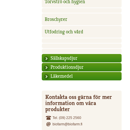
Torvströ och hygien
Broschyrer
Utfodring och vård
Sällskapsdjur
Produktionsdjur
Läkemedel
Kontakta oss gärna för mer
information om våra
produkter
Tel. (09) 225 2560
biofarm@biofarm.fi