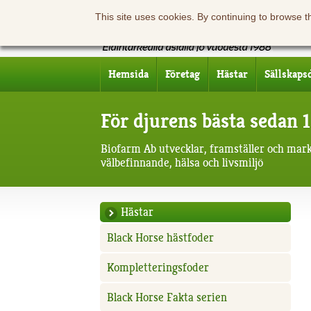
This site uses cookies. By continuing to browse t
Hemsida
Företag
Hästar
Sällskaps
För djurens bästa sedan 
Biofarm Ab utvecklar, framställer och mar
välbefinnande, hälsa och livsmiljö
Hästar
Black Horse hästfoder
Kompletteringsfoder
Black Horse Fakta serien