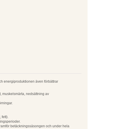
ch energiproduktionen även förbättrar
et, muskelsmärta, nedsättning av
rningar.
fett).
ingsperioder.
r framför betäckningssäsongen och under hela