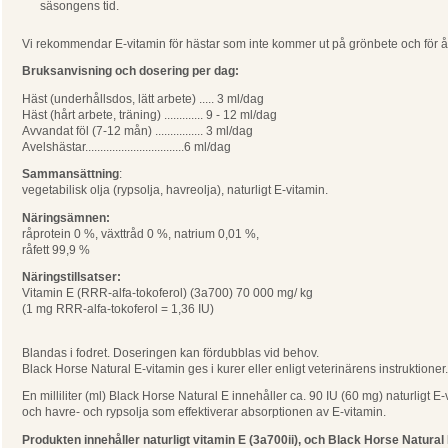
säsongens tid.
Vi rekommendar E-vitamin för hästar som inte kommer ut på grönbete och för ål
Bruksanvisning och dosering per dag:
Häst (underhållsdos, lätt arbete) ..... 3 ml/dag
Häst (hårt arbete, träning) ............. 9 - 12 ml/dag
Avvandat föl (7-12 mån) ................ 3 ml/dag
Avelshästar.................................6 ml/dag
Sammansättning
:
vegetabilisk olja (rypsolja, havreolja), naturligt E-vitamin.
Näringsämnen:
råprotein 0 %, växttråd 0 %, natrium 0,01 %,
råfett 99,9 %
Näringstillsatser:
Vitamin E (RRR-alfa-tokoferol) (3a700) 70 000 mg/ kg
(1 mg RRR-alfa-tokoferol = 1,36 IU)
Blandas i fodret. Doseringen kan fördubblas vid behov.
Black Horse Natural E-vitamin ges i kurer eller enligt veterinärens instruktioner
En milliliter (ml) Black Horse Natural E innehåller ca. 90 IU (60 mg) naturligt E-
och havre- och rypsolja som effektiverar absorptionen av E-vitamin.
Produkten innehåller naturligt vitamin E (3a700ii), och Black Horse Natural