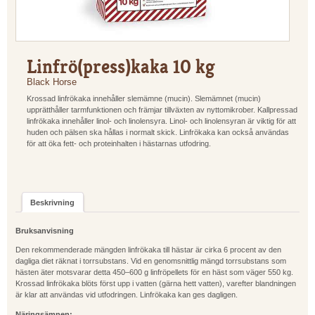
Linfrö(press)kaka 10 kg
Black Horse
Krossad linfrökaka innehåller slemämne (mucin). Slemämnet (mucin)
upprätthåller tarmfunktionen och främjar tillväxten av nyttomikrober. Kallpressad
linfrökaka innehåller linol- och linolensyra. Linol- och linolensyran är viktig för att
huden och pälsen ska hållas i normalt skick. Linfrökaka kan också användas
för att öka fett- och proteinhalten i hästarnas utfodring.
Beskrivning
Bruksanvisning
Den rekommenderade mängden linfrökaka till hästar är cirka 6 procent av den
dagliga diet räknat i torrsubstans. Vid en genomsnittlig mängd torrsubstans som
hästen äter motsvarar detta 450–600 g linfröpellets för en häst som väger 550 kg.
Krossad linfrökaka blöts först upp i vatten (gärna hett vatten), varefter blandningen
är klar att användas vid utfodringen. Linfrökaka kan ges dagligen.
Näringsämnen: