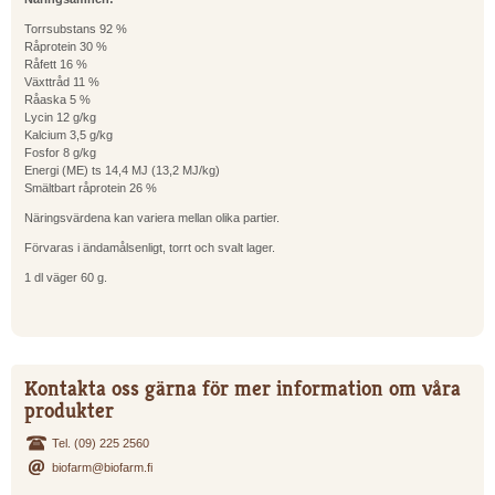
Torrsubstans 92 %
Råprotein 30 %
Råfett 16 %
Växttråd 11 %
Råaska 5 %
Lycin 12 g/kg
Kalcium 3,5 g/kg
Fosfor 8 g/kg
Energi (ME) ts 14,4 MJ (13,2 MJ/kg)
Smältbart råprotein 26 %
Näringsvärdena kan variera mellan olika partier.
Förvaras i ändamålsenligt, torrt och svalt lager.
1 dl väger 60 g.
Kontakta oss gärna för mer information om våra
produkter
Tel. (09) 225 2560
biofarm@biofarm.fi