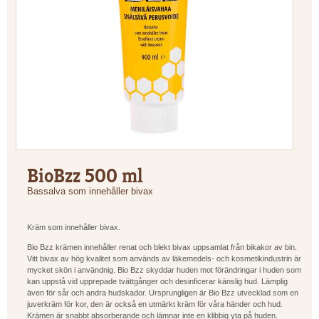
BioBzz 500 ml
Bassalva som innehåller bivax
Kräm som innehåller bivax.
Bio Bzz krämen innehåller renat och blekt bivax uppsamlat från bikakor av bin.
Vitt bivax av hög kvalitet som används av läkemedels- och kosmetikindustrin är
mycket skön i användnig. Bio Bzz skyddar huden mot förändringar i huden som
kan uppstå vid upprepade tvättgånger och desinficerar känslig hud. Lämplig
även för sår och andra hudskador. Ursprungligen är Bio Bzz utvecklad som en
juverkräm för kor, den är också en utmärkt kräm för våra händer och hud.
Krämen är snabbt absorberande och lämnar inte en klibbig yta på huden.