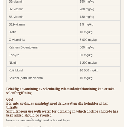
B1-vitamin
150 mg/kg
B2-vitamin
280 mg/kg
B6-vitamin
180 mg/kg
B12-vitamin
1,5 mg/kg
Biotin
10 mg/kg
C-vitamiinia
3 000 mg/kg
Kalcium D-pantotenat
800 mg/kg
Folsyra
50 mg/kg
Niacin
1 200 mg/kg
Kolinklorid
10 000 mg/kg
Seleeni (natriumseleniitti)
10 mg/kg
Felaktig användning av selenhaltig vitaminfoderblandning kan orsaka
selenförgiftning.
Obs!
Bör inte användas samtidigt med dricksvatten där kolinklorid har
tillsatts.
Simultaneous use with water for drinking in which choline chloride has
been added should be avoided
Förvaras i ändamålsenligt, torrt och svalt lager.