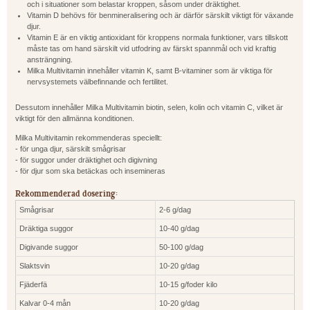
och i situationer som belastar kroppen, såsom under dräktighet.
Vitamin D behövs för benmineralisering och är därför särskilt viktigt för växande
djur.
Vitamin E är en viktig antioxidant för kroppens normala funktioner, vars tillskott
måste tas om hand särskilt vid utfodring av färskt spannmål och vid kraftig
ansträngning.
Milka Multivitamin innehåller vitamin K, samt B-vitaminer som är viktiga för
nervsystemets välbefinnande och fertilitet.
Dessutom innehåller Milka Multivitamin biotin, selen, kolin och vitamin C, vilket är
viktigt för den allmänna konditionen.
Milka Multivitamin rekommenderas speciellt:
- för unga djur, särskilt smågrisar
- för suggor under dräktighet och digivning
- för djur som ska betäckas och insemineras
Rekommenderad dosering:
Smågrisar
2-6 g/dag
Dräktiga suggor
10-40 g/dag
Digivande suggor
50-100 g/dag
Slaktsvin
10-20 g/dag
Fjäderfä
10-15 g/foder kilo
Kalvar 0-4 mån
10-20 g/dag