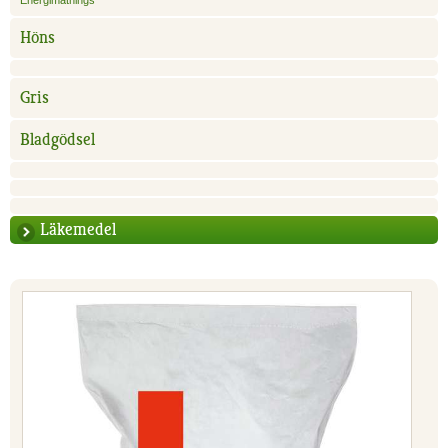
Energimatnings
Höns
Gris
Bladgödsel
Läkemedel