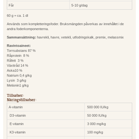
Får
5-10 g/dag
60 g = ca. 1 dl
Används som kompletteringsfoder. Bruksmängden påverkas av innehållet i de
andra foderkomponenterna.
Sammansättning:
havrekli, havre, vetekli, utfodringskalk, premix, melassmix
Ravintoaineet:
Torrsubstans 87 %
Råprotein 8 %
Råfett 3 %
Växttråd 14 %
Aska10 %
Natrium 0,4 g/kg
Lysin 3 g/kg
Metionin1 g/kg
Tillsatser:
Näringstillsatser:
A-vitamin
500 000 IU/kg
D3-vitamin
50 000 IU/kg
E-vitamin
3 000 mg/kg
K3-vitamin
100 mg/kg