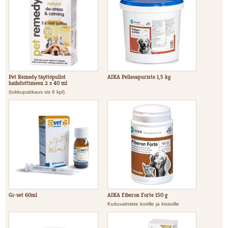
Pet Remedy täyttöpullot
AIKA Pellavapuriste 1,5 kg
haihduttimeen 2 x 40 ml
(tukkupakkaus sis 6 kpl)
Gi-vet 60ml
AIKA Fiberon Forte 150 g
Kuituvalmiste koirille ja kissoille