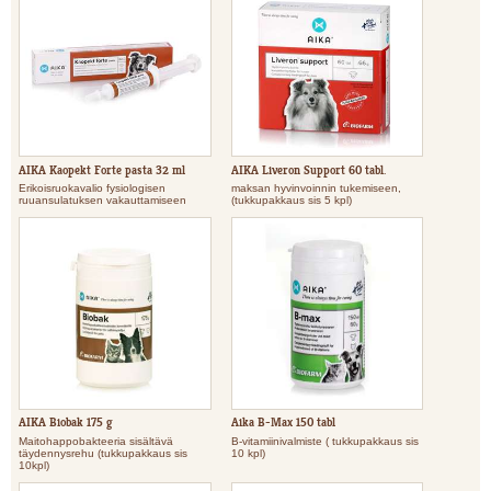
AIKA Kaopekt Forte pasta 32 ml
AIKA Liveron Support 60 tabl.
Erikoisruokavalio fysiologisen
maksan hyvinvoinnin tukemiseen,
ruuansulatuksen vakauttamiseen
(tukkupakkaus sis 5 kpl)
AIKA Biobak 175 g
Aika B-Max 150 tabl
Maitohappobakteeria sisältävä
B-vitamiinivalmiste ( tukkupakkaus sis
täydennysrehu (tukkupakkaus sis
10 kpl)
10kpl)