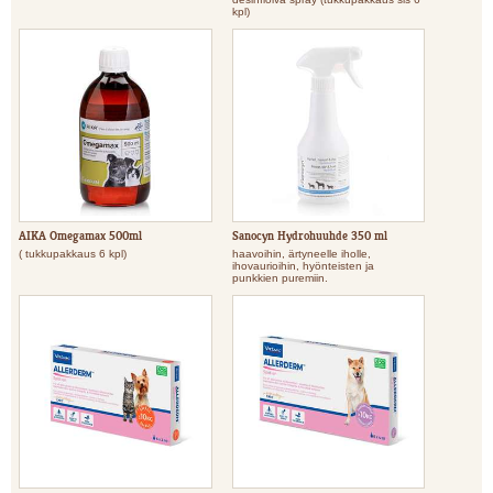
kpl)
AIKA Omegamax 500ml
Sanocyn Hydrohuuhde 350 ml
( tukkupakkaus 6 kpl)
haavoihin, ärtyneelle iholle,
ihovaurioihin, hyönteisten ja
punkkien puremiin.