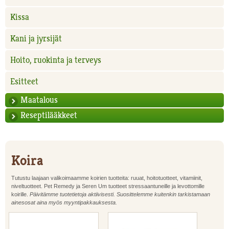
Kissa
Kani ja jyrsijät
Hoito, ruokinta ja terveys
Esitteet
Maatalous
Reseptilääkkeet
Koira
Tutustu laajaan valikoimaamme koirien tuotteita: ruuat, hoitotuotteet, vitamiinit,
niveltuotteet. Pet Remedy ja Seren Um tuotteet stressaantuneille ja levottomille
koirille.
Päivitämme tuotetietoja aktiivisesti. Suosittelemme kuitenkin tarkistamaan
ainesosat aina myös myyntipakkauksesta.