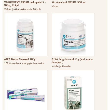
VEGGIEDENT FR3SH makupalat 5 -
Vet Aquadent FR3SH, 500 ml
10 kg, 15 kpl
Virbac
Virbac (tukkupakkaus sis 10 kpl)
AIKA Dental Seaweed 200g
AIKA Petguide oral 52g ( ent suu ja
hampaat )
100% merilevä suuhygienian tueksi
koirille ja kissoille