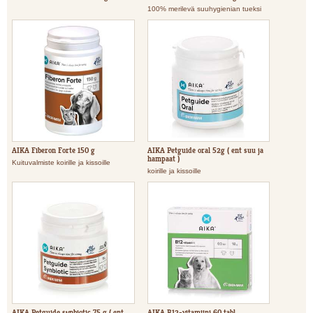
100% merilevä suuhygienian tueksi
AIKA Fiberon Forte 150 g
AIKA Petguide oral 52g ( ent suu ja
hampaat )
Kuituvalmiste koirille ja kissoille
koirille ja kissoille
AIKA Petguide synbiotic 75 g ( ent
AIKA B12-vitamiini 60 tabl.