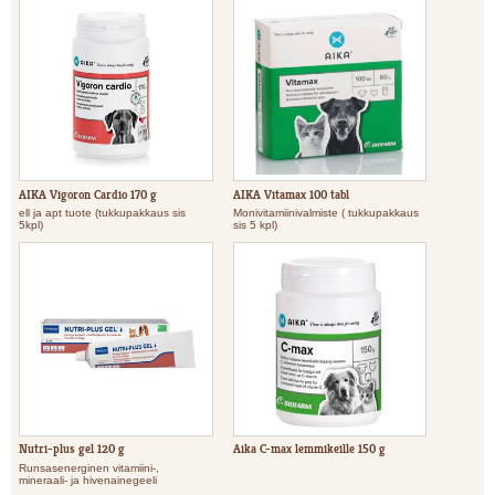
AIKA Vigoron Cardio 170 g
AIKA Vitamax 100 tabl
ell ja apt tuote (tukkupakkaus sis
Monivitamiinivalmiste ( tukkupakkaus
5kpl)
sis 5 kpl)
Nutri-plus gel 120 g
Aika C-max lemmikeille 150 g
Runsasenerginen vitamiini-,
mineraali- ja hivenainegeeli