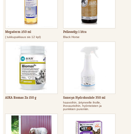
Megaderm 250 ml
Pellavaöljy 1 litra
( tukkupakkaus sis 12 kpl)
Black Horse
AIKA Biomax Zn 150 g
Sanocyn Hydrohuuhde 350 ml
haavoihin, ärtyneelle iholle,
ihovaurioihin, hyönteisten ja
punkkien puremiin.