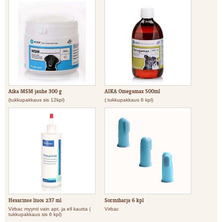
Aika MSM jauhe 300 g
AIKA Omegamax 500ml
(tukkupakkaus sis 12kpl)
( tukkupakkaus 6 kpl)
Hexarinse liuos 237 ml
Sormiharja 6 kpl
Virbac myynti vain apt. ja ell kautta (
Virbac
tukkupakkaus sis 6 kpl)