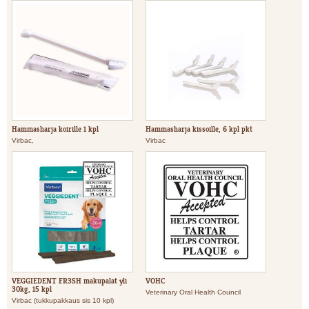
Hammasharja koirille 1 kpl
Hammasharja kissoille, 6 kpl pkt
Virbac,
Virbac
VEGGIEDENT FR3SH makupalat yli
VOHC
30kg, 15 kpl
Veterinary Oral Health Council
Virbac (tukkupakkaus sis 10 kpl)