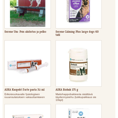
Serene Um: Pois ahdistus ja pelko
Serene Calming Plus large dogs 60
tabl
AIKA Kaopekt Forte pasta 32 ml
AIKA Biobak 175 g
Erikoisruokavalio fysiologisen
Maitohappobakteeria sisältävä
ruuansulatuksen vakauttamiseen
täydennysrehu (tukkupakkaus sis
10kpl)