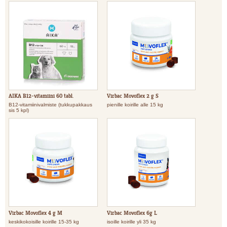
AIKA B12-vitamiini 60 tabl.
Virbac Movoflex 2 g S
B12-vitamiinivalmiste (tukkupakkaus
pienille koirille alle 15 kg
sis 5 kpl)
Virbac Movoflex 4 g M
Virbac Movoflex 6g L
keskikokoisille koirille 15-35 kg
isoille koirille yli 35 kg