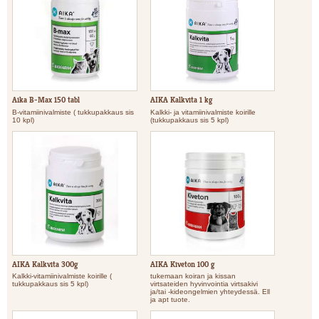
Aika B-Max 150 tabl
AIKA Kalkvita 1 kg
B-vitamiinivalmiste ( tukkupakkaus sis
Kalkki- ja vitamiinivalmiste koirille
10 kpl)
(tukkupakkaus sis 5 kpl)
AIKA Kalkvita 300g
AIKA Kiveton 100 g
Kalkki-vitamiinivalmiste koirille (
tukemaan koiran ja kissan
tukkupakkaus sis 5 kpl)
virtsateiden hyvinvointia virtsakivi
ja/tai -kideongelmien yhteydessä. Ell
ja apt tuote.