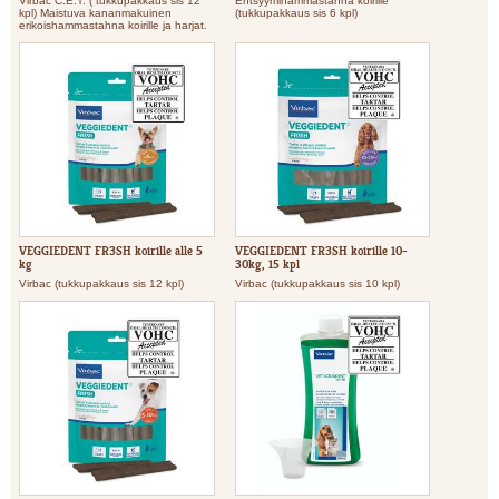
Virbac C.E.T. ( tukkupakkaus sis 12
Entsyymihammastahna koirille
kpl) Maistuva kananmakuinen
(tukkupakkaus sis 6 kpl)
erikoishammastahna koirille ja harjat.
VEGGIEDENT FR3SH koirille alle 5
VEGGIEDENT FR3SH koirille 10-
kg
30kg, 15 kpl
Virbac (tukkupakkaus sis 12 kpl)
Virbac (tukkupakkaus sis 10 kpl)