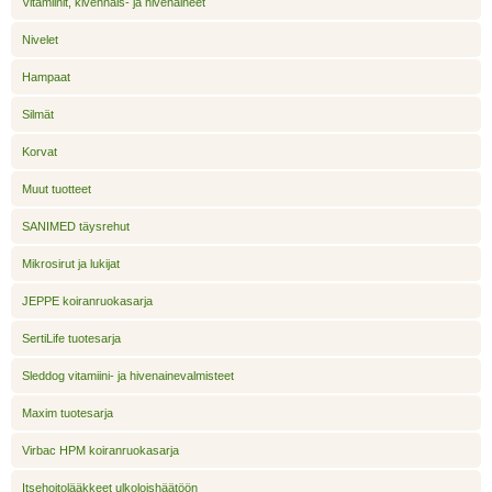
Vitamiinit, kivennäis- ja hivenaineet
Nivelet
Hampaat
Silmät
Korvat
Muut tuotteet
SANIMED täysrehut
Mikrosirut ja lukijat
JEPPE koiranruokasarja
SertiLife tuotesarja
Sleddog vitamiini- ja hivenainevalmisteet
Maxim tuotesarja
Virbac HPM koiranruokasarja
Itsehoitolääkkeet ulkoloishäätöön