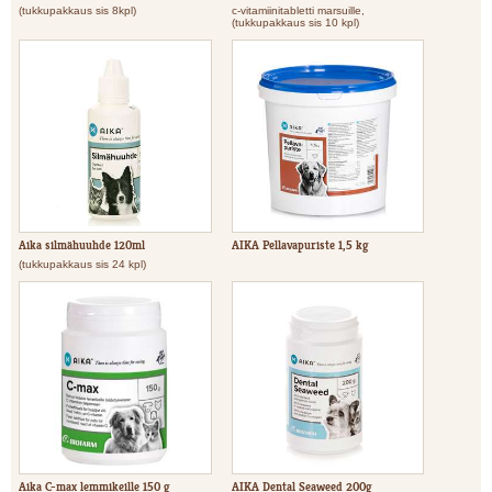
(tukkupakkaus sis 8kpl)
c-vitamiinitabletti marsuille,
(tukkupakkaus sis 10 kpl)
Aika silmähuuhde 120ml
AIKA Pellavapuriste 1,5 kg
(tukkupakkaus sis 24 kpl)
Aika C-max lemmikeille 150 g
AIKA Dental Seaweed 200g