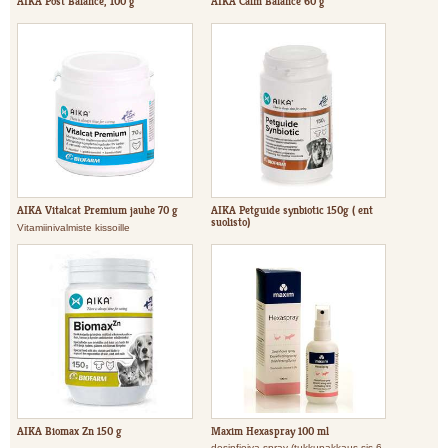
AIKA Post Balance, 100 g
AIKA Calm Balance 60 g
AIKA Vitalcat Premium jauhe 70 g
AIKA Petguide synbiotic 150g ( ent
suolisto)
Vitamiinivalmiste kissoille
AIKA Biomax Zn 150 g
Maxim Hexaspray 100 ml
desinfioiva spray (tukkupakkaus sis 6