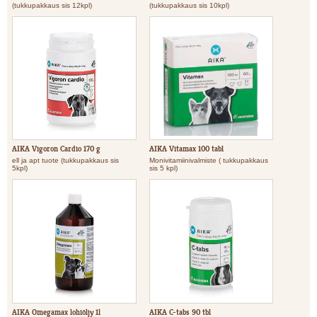
(tukkupakkaus sis 12kpl)
(tukkupakkaus sis 10kpl)
AIKA Vigoron Cardio 170 g
AIKA Vitamax 100 tabl
ell ja apt tuote (tukkupakkaus sis
Monivitamiinivalmiste ( tukkupakkaus
5kpl)
sis 5 kpl)
AIKA Omegamax lohiöljy 1l
AIKA C-tabs 90 tbl