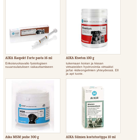
AIKA Kaopekt Forte pasta 16 ml
AIKA Kiveton 100 g
Erikoisruokavalio fysiologisen
tukemaan koiran ja kissan
ruuansulatuksen vakauttamiseen
virtsateiden hyvinvointia virtsakivi
ja/tai -kideongelmien yhteydessä. Ell
ja apt tuote.
Aika MSM jauhe 300 g
AIKA Silmien kostutustippa 10 ml