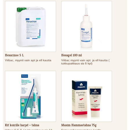
Hexarinse 5 L
Hexagel 100 ml
Virbac, myynti vain apt ja ell kautta
Virbac myynti vain apt. ja ell kautta (
tukkupakkaus sis 6 kpl)
Kit koirille harjat + tahna
Maxim Hammastahna 75g