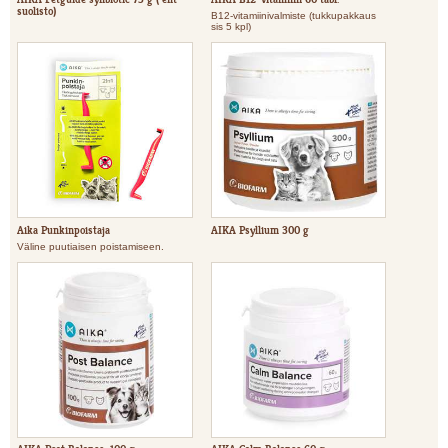
suolisto)
B12-vitamiinivalmiste (tukkupakkaus
sis 5 kpl)
Aika Punkinpoistaja
AIKA Psyllium 300 g
Väline puutiaisen poistamiseen.