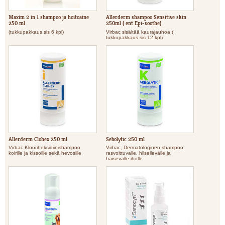
Maxim 2 in 1 shampoo ja hoitoaine
Allerderm shampoo Sensitive skin
250 ml
250ml ( ent Epi-soothe)
(tukkupakkaus sis 6 kpl)
Virbac sisältää kaurajauhoa (
tukkupakkaus sis 12 kpl)
Allerderm Clohex 250 ml
Sebolytic 250 ml
Virbac Klooriheksidiinishampoo
Virbac, Dermatologinen shampoo
koirille ja kissoille sekä hevosille
rasvoittuvalle, hilseilevälle ja
haisevalle iholle