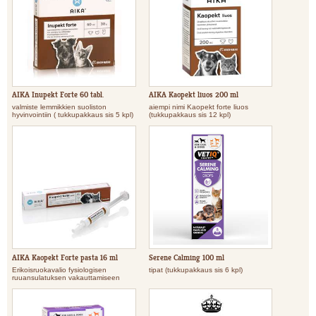
AIKA Inupekt Forte 60 tabl.
AIKA Kaopekt liuos 200 ml
valmiste lemmikkien suoliston
aiempi nimi Kaopekt forte liuos
hyvinvointiin ( tukkupakkaus sis 5 kpl)
(tukkupakkaus sis 12 kpl)
AIKA Kaopekt Forte pasta 16 ml
Serene Calming 100 ml
Erikoisruokavalio fysiologisen
tipat (tukkupakkaus sis 6 kpl)
ruuansulatuksen vakauttamiseen