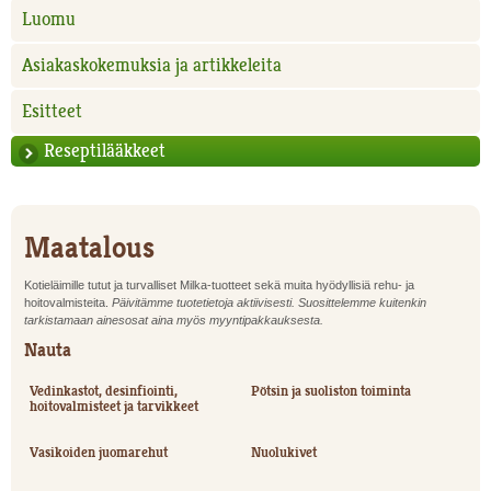
Luomu
Asiakaskokemuksia ja artikkeleita
Esitteet
Reseptilääkkeet
Maatalous
Kotieläimille tutut ja turvalliset Milka-tuotteet sekä muita hyödyllisiä rehu- ja
hoitovalmisteita.
Päivitämme tuotetietoja aktiivisesti. Suosittelemme kuitenkin
tarkistamaan ainesosat aina myös myyntipakkauksesta.
Nauta
Vedinkastot, desinfiointi,
Pötsin ja suoliston toiminta
hoitovalmisteet ja tarvikkeet
Vasikoiden juomarehut
Nuolukivet