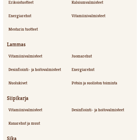
Erikoistuotteet
Kalsiumvalmisteet
Energiarehut
Vitamiinivalmisteet
Mestarin tuotteet
Lammas
Vitamiinivalmisteet
Juomarehut
Desinfiointi- ja hoitovalmisteet
Energiarehut
Nuolukivet
Pötsin ja suoliston toiminta
Siipikarja
Vitamiinivalmisteet
Desinfiointi- ja hoitovalmisteet
Kanarehut ja muut
Sika