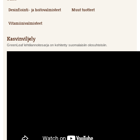
Desinfiointi- ja hoitovalmisteet
Muut tuotteet
Vitamiinivalmisteet
Kasvinviljely
GreenLeaf lehtilannoitesarja on kehitetty suomalaisiin olosuhteisiin.