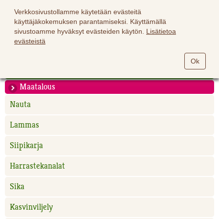
Verkkosivustollamme käytetään evästeitä
käyttäjäkokemuksen parantamiseksi. Käyttämällä
sivustoamme hyväksyt evästeiden käytön.
Lisätietoa
evästeistä
Hevoset
Ok
Lemmikit
Maatalous
Nauta
Lammas
Siipikarja
Harrastekanalat
Sika
Kasvinviljely