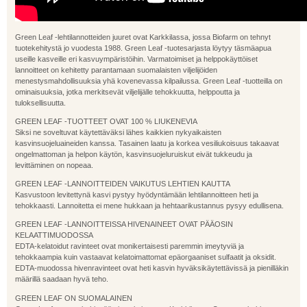
Green Leaf -lehtilannotteiden juuret ovat Karkkilassa, jossa Biofarm on tehnyt
tuotekehitystä jo vuodesta 1988. Green Leaf -tuotesarjasta löytyy täsmäapua
useille kasveille eri kasvuympäristöihin. Varmatoimiset ja helppokäyttöiset
lannoitteet on kehitetty parantamaan suomalaisten viljelijöiden
menestysmahdollisuuksia yhä kovenevassa kilpailussa. Green Leaf -tuotteilla on
ominaisuuksia, jotka merkitsevät viljelijälle tehokkuutta, helppoutta ja
tuloksellisuutta.
GREEN LEAF -TUOTTEET OVAT 100 % LIUKENEVIA
Siksi ne soveltuvat käytettäväksi lähes kaikkien nyky­aikaisten
kasvinsuojeluaineiden kanssa. Tasainen laatu ja korkea vesiliukoisuus takaavat
ongelmattoman ja helpon käytön, kasvinsuojeluruiskut eivät tukkeudu ja
levittäminen on nopeaa.
GREEN LEAF -LANNOITTEIDEN VAIKUTUS LEHTIEN KAUTTA
Kasvustoon levitettynä kasvi pystyy hyödyntämään lehtilan­noitteen heti ja
tehokkaasti. Lannoitetta ei mene hukkaan ja hehtaarikustannus pysyy edullisena.
GREEN LEAF -LANNOITTEISSA HIVENAINEET OVAT PÄÄOSIN
KELAATTIMUODOSSA
EDTA-kelatoidut ravinteet ovat monikertaisesti paremmin imeytyviä ja
tehokkaampia kuin vastaavat kelatoimattomat epäorgaaniset sulfaatit ja oksidit.
EDTA-muodossa hiven­ravinteet ovat heti kasvin hyväksikäytettävissä ja pienilläkin
määrillä saadaan hyvä teho.
GREEN LEAF ON SUOMALAINEN