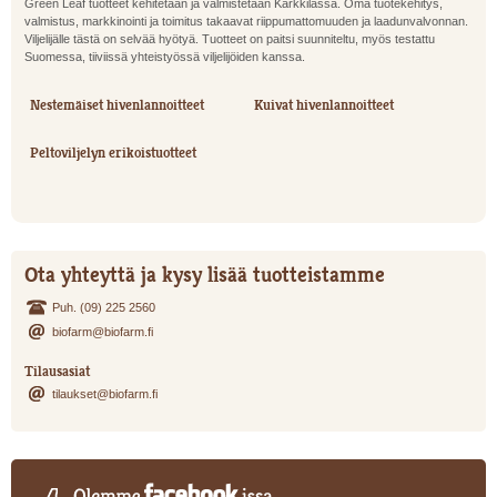
Green Leaf tuotteet kehitetään ja valmistetaan Karkkilassa. Oma tuotekehitys,
valmistus, markkinointi ja toimitus takaavat riippumattomuuden ja laadunvalvonnan.
Viljelijälle tästä on selvää hyötyä. Tuotteet on paitsi suunniteltu, myös testattu
Suomessa, tiiviissä yhteistyössä viljelijöiden kanssa.
Nestemäiset hivenlannoitteet
Kuivat hivenlannoitteet
Peltoviljelyn erikoistuotteet
Ota yhteyttä ja kysy lisää tuotteistamme
Puh. (09) 225 2560
biofarm@biofarm.fi
Tilausasiat
tilaukset@biofarm.fi