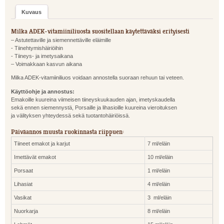
Kuvaus
Milka ADEK-vitamiiniliuosta suositellaan käytettäväksi erityisesti
– Astutettaville ja siemennettäville eläimille
- Tiinehtymishäiriöihin
- Tiineys- ja imetysaikana
– Voimakkaan kasvun aikana
Milka ADEK-vitamiiniliuos voidaan annostella suoraan rehuun tai veteen.
Käyttöohje ja annostus:
Emakoille kuureina viimeisen tiineyskuukauden ajan, imetyskaudella
sekä ennen siemennystä, Porsaille ja lihasioille kuureina vieroituksen
ja välityksen yhteydessä sekä tuotantohäiriöissä.
Päiväannos muusta ruokinnasta riippuen:
Tiineet emakot ja karjut
7 ml/eläin
Imettävät emakot
10 ml/eläin
Porsaat
1 ml/eläin
Lihasiat
4 ml/eläin
Vasikat
3 ml/eläin
Nuorkarja
8 ml/eläin