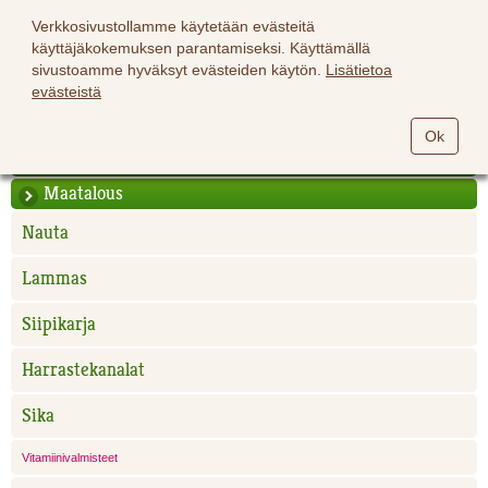
Verkkosivustollamme käytetään evästeitä
käyttäjäkokemuksen parantamiseksi. Käyttämällä
sivustoamme hyväksyt evästeiden käytön.
Lisätietoa
evästeistä
Hevoset
Ok
Lemmikit
Maatalous
Nauta
Lammas
Siipikarja
Harrastekanalat
Sika
Vitamiinivalmisteet