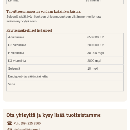
Lehmät
15 ml/eläin
Tarvittaessa annostus voidaan kaksinkertaistaa.
Seleeniä sisältävän liuoksen ohjeannostuksen ylittäminen voi johtaa
seleenimyrkytykseen.
Ravitsemukselliset lisäaineet
A-vitamiinia
650 000 IU/l
D3-vitamiinia
200 000 IU/l
E-vitamiinia
30 000 mg/l
K3-vitamiinia
2000 mg/l
Seleeniä
10 mg/l
Emulgointi- ja säilöntäainetta
Vettä
Ota yhteyttä ja kysy lisää tuotteistamme
Puh. (09) 225 2560
biofarm@biofarm.fi