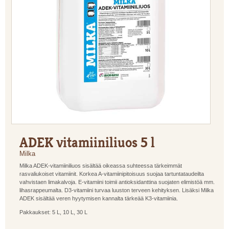
ADEK vitamiiniliuos 5 l
Milka
Milka ADEK-vitamiiniliuos sisältää oikeassa suhteessa tärkeimmät
rasvaliukoiset vitamiinit. Korkea A-vitamiinipitoisuus suojaa tartuntataudeilta
vahvistaen limakalvoja. E-vitamiini toimii antioksidanttina suojaten elimistöä mm.
lihasrappeumalta. D3-vitamiini turvaa luuston terveen kehityksen. Lisäksi Milka
ADEK sisältää veren hyytymisen kannalta tärkeää K3-vitamiinia.
Pakkaukset: 5 L, 10 L, 30 L